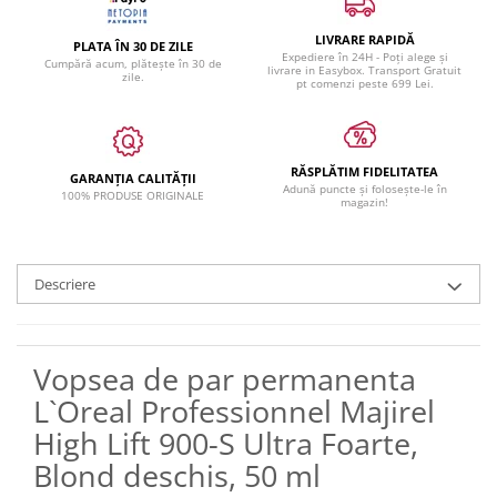
LIVRARE RAPIDĂ
PLATA ÎN 30 DE ZILE
Expediere în 24H - Poți alege și
Cumpără acum, plătește în 30 de
livrare in Easybox. Transport Gratuit
zile.
pt comenzi peste 699 Lei.
RĂSPLĂTIM FIDELITATEA
GARANȚIA CALITĂȚII
Adună puncte și folosește-le în
100% PRODUSE ORIGINALE
magazin!
Descriere
Vopsea de par permanenta
L`Oreal Professionnel Majirel
High Lift 900-S Ultra Foarte,
Blond deschis, 50 ml