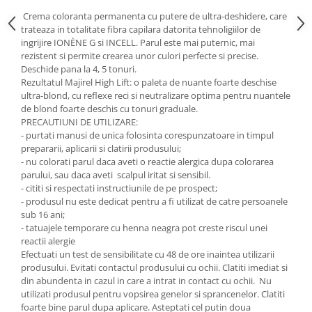
Crema coloranta permanenta cu putere de ultra-deshidere, care
trateaza in totalitate fibra capilara datorita tehnoligiilor de
ingrijire IONÈNE G si INCELL. Parul este mai puternic, mai
rezistent si permite crearea unor culori perfecte si precise.
Deschide pana la 4, 5 tonuri.
Rezultatul Majirel High Lift: o paleta de nuante foarte deschise
ultra-blond, cu reflexe reci si neutralizare optima pentru nuantele
de blond foarte deschis cu tonuri graduale.
PRECAUTIUNI DE UTILIZARE:
- purtati manusi de unica folosinta corespunzatoare in timpul
prepararii, aplicarii si clatirii produsului;
- nu colorati parul daca aveti o reactie alergica dupa colorarea
parului, sau daca aveti scalpul iritat si sensibil.
- cititi si respectati instructiunile de pe prospect;
- produsul nu este dedicat pentru a fi utilizat de catre persoanele
sub 16 ani;
- tatuajele temporare cu henna neagra pot creste riscul unei
reactii alergie
Efectuati un test de sensibilitate cu 48 de ore inaintea utilizarii
produsului. Evitati contactul produsului cu ochii. Clatiti imediat si
din abundenta in cazul in care a intrat in contact cu ochii. Nu
utilizati produsul pentru vopsirea genelor si sprancenelor. Clatiti
foarte bine parul dupa aplicare. Asteptati cel putin doua