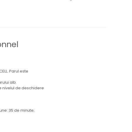
onnel
CELL. Parul este
rului alb.
de nivelul de deschidere
iune: 35 de minute;