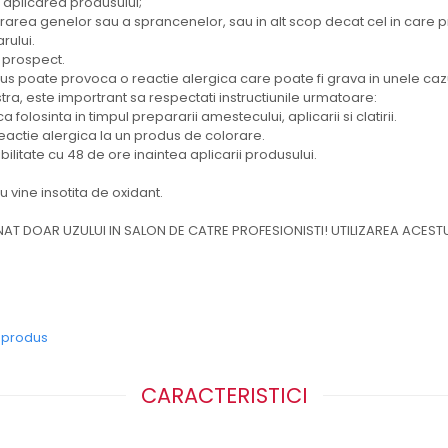
a aplicarea produsului;
olorarea genelor sau a sprancenelor, sau in alt scop decat cel in care p
rului.
n prospect.
s poate provoca o reactie alergica care poate fi grava in unele cazu
a, este importrant sa respectati instructiunile urmatoare:
 folosinta in timpul prepararii amestecului, aplicarii si clatirii.
 reactie alergica la un produs de colorare.
ibilitate cu 48 de ore inaintea aplicarii produsului.
 vine insotita de oxidant.
NAT DOAR UZULUI IN SALON DE CATRE PROFESIONISTI! UTILIZAREA ACESTU
e produs
CARACTERISTICI