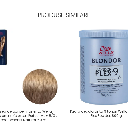
PRODUSE SIMILARE
sea de par permanenta Wella
Pudra decoloranta 9 tonuri Wella
sionals Koleston Perfect Me+ 8/0 ,
Plex Powder, 800 g
lond Deschis Natural, 60 ml