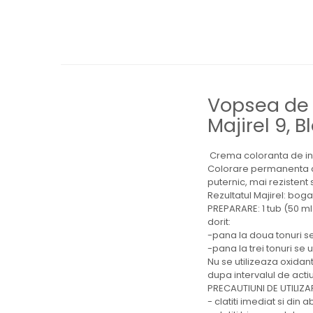
Vopsea de 
Majirel 9, 
Crema coloranta de inf
Colorare permanenta care
puternic, mai rezistent
Rezultatul Majirel: boga
PREPARARE: 1 tub (50 ml
dorit:
-pana la doua tonuri se
-pana la trei tonuri se 
Nu se utilizeaza oxidant
dupa intervalul de actiu
PRECAUTIUNI DE UTILIZA
- clatiti imediat si din