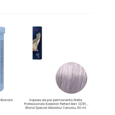
 Blondor
Vopsea de par permanenta Wella
Vopsea de 
Professionals Koleston Perfect Me+ 12/81 ,
Color Plu
Blond Special Albastrui Cenusiu, 60 ml