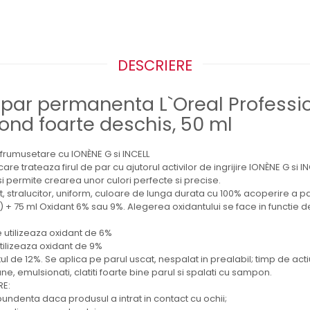
DESCRIERE
par permanenta L`Oreal Professi
Blond foarte deschis, 50 ml
rumusetare cu IONÈNE G si INCELL
 trateaza firul de par cu ajutorul activilor de ingrijire IONÈNE G si IN
 si permite crearea unor culori perfecte si precise.
t, stralucitor, uniform, culoare de lunga durata cu 100% acoperire a pa
) + 75 ml Oxidant 6% sau 9%. Alegerea oxidantului se face in functie 
 utilizeaza oxidant de 6%
utilizeaza oxidant de 9%
ul de 12%. Se aplica pe parul uscat, nespalat in prealabil; timp de act
ne, emulsionati, clatiti foarte bine parul si spalati cu sampon.
RE:
 abundenta daca produsul a intrat in contact cu ochii;