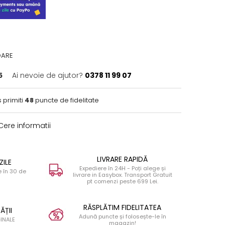
OARE
5
Ai nevoie de ajutor?
0378 11 99 07
 primiti
48
puncte de fidelitate
ere informatii
LIVRARE RAPIDĂ
ZILE
Expediere în 24H - Poți alege și
 în 30 de
livrare in Easybox. Transport Gratuit
pt comenzi peste 699 Lei.
RĂSPLĂTIM FIDELITATEA
ĂȚII
Adună puncte și folosește-le în
INALE
magazin!