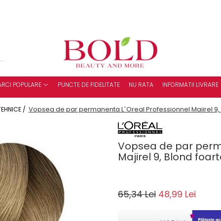
RCI POPULARE
PUNCTE DE FIDELITATE
NU RATA
INFORMATII LIVRARE
Vopsea de par permanenta L`Oreal Professionnel Majirel 9, 
TEHNICE /
Vopsea de par perma
Majirel 9, Blond foar
65,34 Lei
48,99 Lei