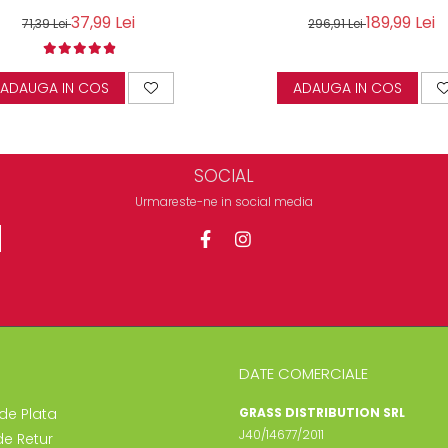
37,99 Lei
189,99 Lei
71,39 Lei
296,91 Lei
ADAUGA IN COS
ADAUGA IN COS
SOCIAL
Urmareste-ne in social media
DATE COMERCIALE
de Plata
GRASS DISTRIBUTION SRL
J40/14677/2011
de Retur