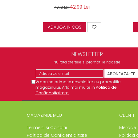
42,99 Lei
70,18 Lei
ADAUGA IN COS
NEWSLETTER
Nu rata ofertele si promotiile noastre
Vreau sa primesc newsletter cu promotiile
magazinului. Afla mai multe in
Politica de
Confidentialitate
MAGAZINUL MEU
CLIENTI
Termeni si Conditii
Metode 
Politica de Confidentialitate
Politica 