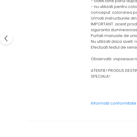
- clatiti bine parul dup
- nu utilizati pentru c
conceput: colorarea pa
Urmati instructiunile di
IMPORTANT: acest produ
siguranta dumneavoastr
Purtati manusile de unica
Nu utilizati daca aveti
Efectuati testul de sens
Observatii: vopseaua nu
ATENTIE! PRODUS DESTI
SPECIALA!
Informatii conformitat