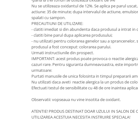
Nu se utilizeaza oxidantul de 12%. Se aplica pe parul uscat,
actiune: 35 de minute; dupa intervalul de actiune, emulsionat
spalati cu sampon.
PRECAUTIUNI DE UTILIZARE:
- clatiti imediat si din abundenta daca produsul a intrat in 
- clatiti bine parul dupa aplicarea produsului;
- nu utilizati pentru colorarea genelor sau a sprancenelor, s
produsul a fost conceput: colorarea parului.
Urmati instructiunile din prospect.
IMPORTANT: acest produs poate provoca o reactie alergica 
cazuri rare. Pentru siguranta dumneavoastra, este importra
urmatoare:
Purtati manusile de unica folosinta in timpul prepararii ameste
Nu utilizati daca aveti reactie alergica la un produs de colo
Efectuati testul de sensibilitate cu 48 de ore inaintea aplica
Observatii: vopseaua nu vine insotita de oxidant.
ATENTIE! PRODUS DESTINAT DOAR UZULUI IN SALON DE C
UTILIZAREA ACESTUIA NECESITA INSTRUIRE SPECIALA!