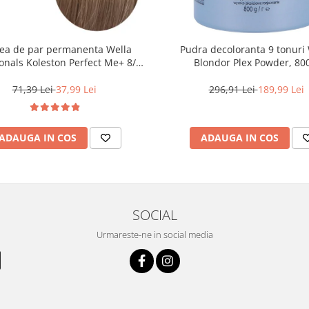
ea de par permanenta Wella
Pudra decoloranta 9 tonuri 
onals Koleston Perfect Me+ 8/0 ,
Blondor Plex Powder, 80
ond Deschis Natural, 60 ml
71,39 Lei
37,99 Lei
296,91 Lei
189,99 Lei
ADAUGA IN COS
ADAUGA IN COS
SOCIAL
Urmareste-ne in social media