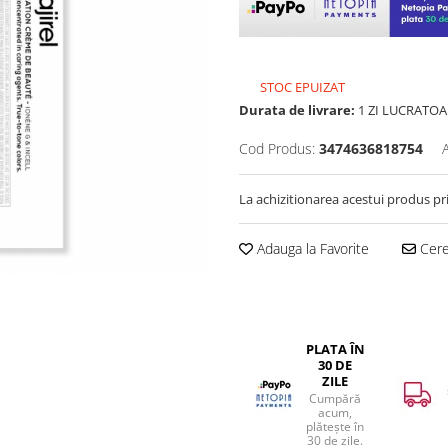
STOC EPUIZAT
Durata de livrare:
1 ZI LUCRATOA
Cod Produs:
3474636818754
La achizitionarea acestui produs pr
Adauga la Favorite
Cere 
PLATA ÎN
30 DE
ZILE
Cumpără
acum,
plătește în
30 de zile.