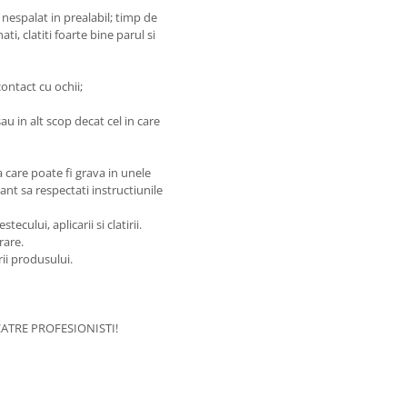
 nespalat in prealabil; timp de
i, clatiti foarte bine parul si
contact cu ochii;
au in alt scop decat cel in care
care poate fi grava in unele
nt sa respectati instructiunile
cului, aplicarii si clatirii.
rare.
rii produsului.
ATRE PROFESIONISTI!