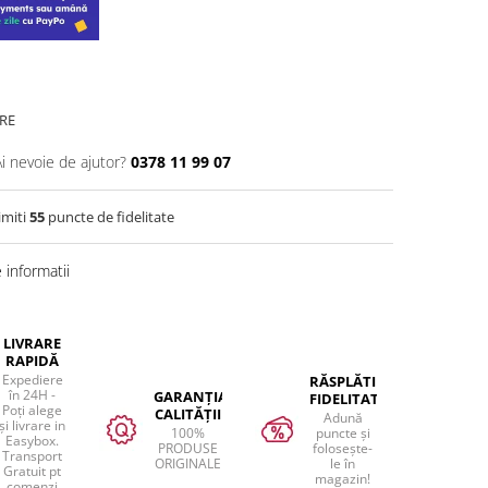
RE
Ai nevoie de ajutor?
0378 11 99 07
imiti
55
puncte de fidelitate
informatii
LIVRARE
RAPIDĂ
Expediere
RĂSPLĂTIM
în 24H -
GARANȚIA
FIDELITATEA
Poți alege
CALITĂȚII
Adună
și livrare in
100%
puncte și
Easybox.
PRODUSE
folosește-
Transport
ORIGINALE
le în
Gratuit pt
magazin!
comenzi