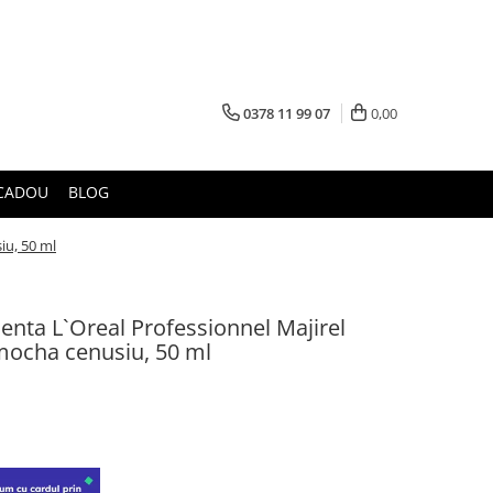
0378 11 99 07
0,00
CADOU
BLOG
iu, 50 ml
nta L`Oreal Professionnel Majirel
 mocha cenusiu, 50 ml