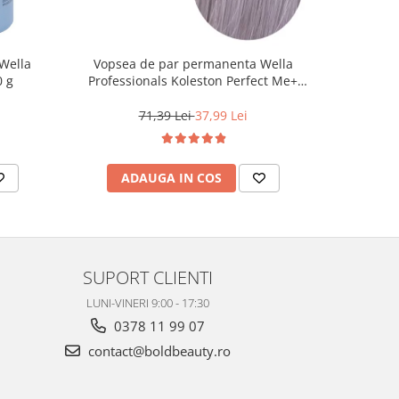
Wella
Vopsea de par permanenta Wella
Vopsea d
0 g
Professionals Koleston Perfect Me+
Life Colo
12/81 , Blond Special Albastrui Cenusiu,
60 ml
71,39 Lei
37,99 Lei
ADAUGA IN COS
AD
SUPORT CLIENTI
LUNI-VINERI 9:00 - 17:30
0378 11 99 07
contact@boldbeauty.ro