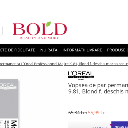
CTE DE FIDELITATE
NU RATA
INFORMATII LIVRARE
PRODUSE 
ermanenta L`Oreal Professionnel Majirel 9.81, Blond f. deschis mocha cenus
Vopsea de par permane
9.81, Blond f. deschis
65,34 Lei
55,99 Lei