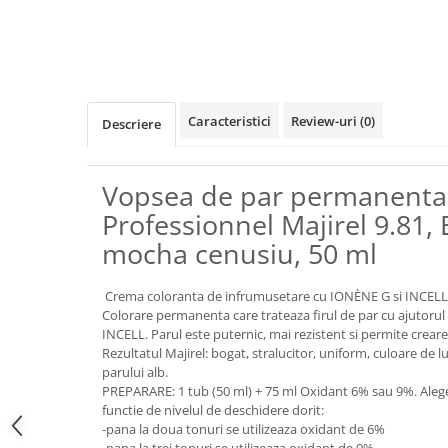
Caracteristici
Review-uri
(0)
Descriere
Vopsea de par permanenta 
Professionnel Majirel 9.81, 
mocha cenusiu, 50 ml
Crema coloranta de infrumusetare cu IONÈNE G si INCELL
Colorare permanenta care trateaza firul de par cu ajutorul a
INCELL. Parul este puternic, mai rezistent si permite creare
Rezultatul Majirel: bogat, stralucitor, uniform, culoare de
parului alb.
PREPARARE: 1 tub (50 ml) + 75 ml Oxidant 6% sau 9%. Alege
functie de nivelul de deschidere dorit:
-pana la doua tonuri se utilizeaza oxidant de 6%
-pana la trei tonuri se utilizeaza oxidant de 9%