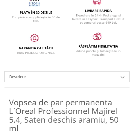
LIVRARE RAPIDĂ
PLATA ÎN 30 DE ZILE
Expediere în 24H - Poți alege și
Cumpără acum, plătește în 30 de
livrare in Easybox. Transport Gratuit
zile.
pt comenzi peste 699 Lei.
RĂSPLĂTIM FIDELITATEA
GARANȚIA CALITĂȚII
Adună puncte și folosește-le în
100% PRODUSE ORIGINALE
magazin!
Descriere
Vopsea de par permanenta
L`Oreal Professionnel Majirel
5.4, Saten deschis aramiu, 50
ml