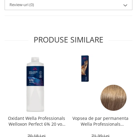
Review-uri
(0)
PRODUSE SIMILARE
Oxidant Wella Professionals
Vopsea de par permanenta
Welloxon Perfect 6% 20 vol,
Wella Professionals
1000 ml
Koleston Perfect Me+ 8/0 ,
Blond Deschis Natural, 60
70,18 Lei
71,39 Lei