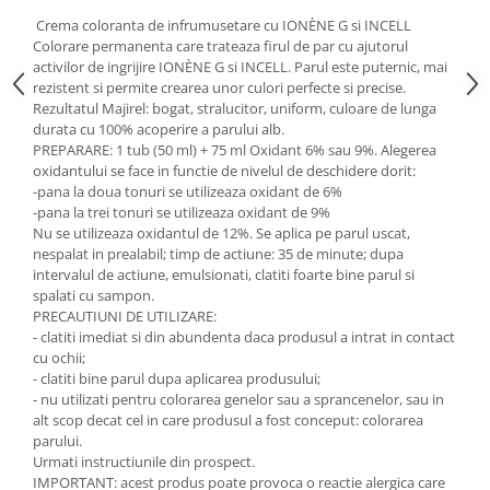
Crema coloranta de infrumusetare cu IONÈNE G si INCELL
Colorare permanenta care trateaza firul de par cu ajutorul
activilor de ingrijire IONÈNE G si INCELL. Parul este puternic, mai
rezistent si permite crearea unor culori perfecte si precise.
Rezultatul Majirel: bogat, stralucitor, uniform, culoare de lunga
durata cu 100% acoperire a parului alb.
PREPARARE: 1 tub (50 ml) + 75 ml Oxidant 6% sau 9%. Alegerea
oxidantului se face in functie de nivelul de deschidere dorit:
-pana la doua tonuri se utilizeaza oxidant de 6%
-pana la trei tonuri se utilizeaza oxidant de 9%
Nu se utilizeaza oxidantul de 12%. Se aplica pe parul uscat,
nespalat in prealabil; timp de actiune: 35 de minute; dupa
intervalul de actiune, emulsionati, clatiti foarte bine parul si
spalati cu sampon.
PRECAUTIUNI DE UTILIZARE:
- clatiti imediat si din abundenta daca produsul a intrat in contact
cu ochii;
- clatiti bine parul dupa aplicarea produsului;
- nu utilizati pentru colorarea genelor sau a sprancenelor, sau in
alt scop decat cel in care produsul a fost conceput: colorarea
parului.
Urmati instructiunile din prospect.
IMPORTANT: acest produs poate provoca o reactie alergica care