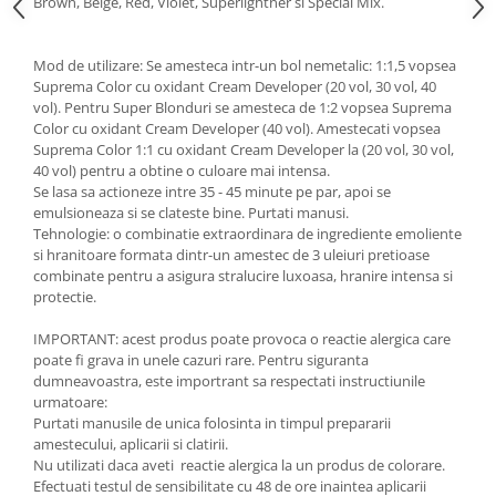
Brown, Beige, Red, Violet, Superlightner si Special Mix.
Mod de utilizare: Se amesteca intr-un bol nemetalic: 1:1,5 vopsea
Suprema Color cu oxidant Cream Developer (20 vol, 30 vol, 40
vol). Pentru Super Blonduri se amesteca de 1:2 vopsea Suprema
Color cu oxidant Cream Developer (40 vol). Amestecati vopsea
Suprema Color 1:1 cu oxidant Cream Developer la (20 vol, 30 vol,
40 vol) pentru a obtine o culoare mai intensa.
Se lasa sa actioneze intre 35 - 45 minute pe par, apoi se
emulsioneaza si se clateste bine. Purtati manusi.
Tehnologie: o combinatie extraordinara de ingrediente emoliente
si hranitoare formata dintr-un amestec de 3 uleiuri pretioase
combinate pentru a asigura stralucire luxoasa, hranire intensa si
protectie.
IMPORTANT: acest produs poate provoca o reactie alergica care
poate fi grava in unele cazuri rare. Pentru siguranta
dumneavoastra, este importrant sa respectati instructiunile
urmatoare:
Purtati manusile de unica folosinta in timpul prepararii
amestecului, aplicarii si clatirii.
Nu utilizati daca aveti reactie alergica la un produs de colorare.
Efectuati testul de sensibilitate cu 48 de ore inaintea aplicarii