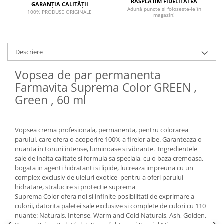
RĂSPLĂTIM FIDELITATEA
GARANȚIA CALITĂȚII
Adună puncte și folosește-le în
100% PRODUSE ORIGINALE
magazin!
Descriere
Vopsea de par permanenta
Farmavita Suprema Color GREEN ,
Green , 60 ml
Vopsea crema profesionala, permanenta, pentru colorarea
parului, care ofera o acoperire 100% a firelor albe. Garanteaza o
nuanta in tonuri intense, luminoase si vibrante. Ingredientele
sale de inalta calitate si formula sa speciala, cu o baza cremoasa,
bogata in agenti hidratanti si lipide, lucreaza impreuna cu un
complex exclusiv de uleiuri exotice pentru a oferi parului
hidratare, stralucire si protectie suprema
Suprema Color ofera noi si infinite posibilitati de exprimare a
culorii, datorita paletei sale exclusive si complete de culori cu 110
nuante: Naturals, Intense, Warm and Cold Naturals, Ash, Golden,