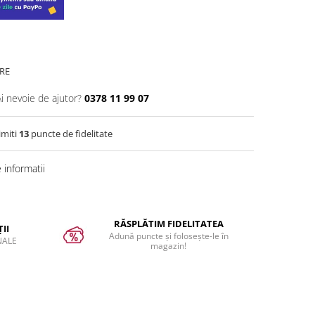
RE
Ai nevoie de ajutor?
0378 11 99 07
imiti
13
puncte de fidelitate
informatii
RĂSPLĂTIM FIDELITATEA
II
Adună puncte și folosește-le în
NALE
magazin!