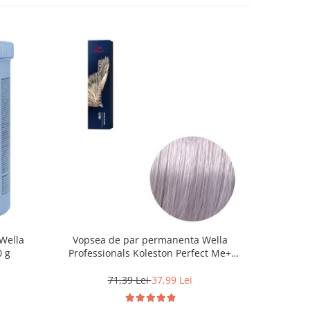
Wella
Vopsea de par permanenta Wella
Vopsea d
0 g
Professionals Koleston Perfect Me+
Life Colo
12/81 , Blond Special Albastrui Cenusiu,
60 ml
71,39 Lei
37,99 Lei