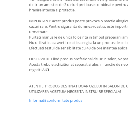
dintr-un amestec de 3 uleiuri pretioase combinate pentru a
hranire intensa si protectie.
IMPORTANT: acest produs poate provoca o reactie alergica 
cazuri rare. Pentru siguranta dumneavoastra, este importra
urmatoare:
Purtati manusile de unica folosinta in timpul prepararii ameste
Nu utilizati daca aveti reactie alergica la un produs de colo
Efectuati testul de sensibilitate cu 48 de ore inaintea aplica
OBSERVATII: Fiind produs profesional de uz in salon, vopse
Acesta trebuie achizitionat separat si ales in functie de neces
regasiti
AICI
ATENTIE! PRODUS DESTINAT DOAR UZULUI IN SALON DE C
UTILIZAREA ACESTUIA NECESITA INSTRUIRE SPECIALA!
Informatii conformitate produs