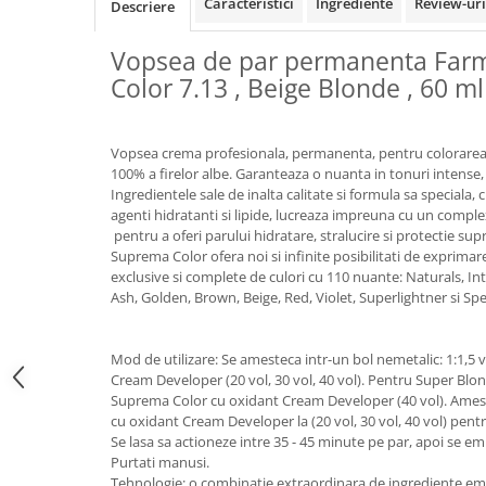
Caracteristici
Ingrediente
Review-ur
Descriere
Vopsea de par permanenta Far
Color 7.13 , Beige Blonde , 60 ml
Vopsea crema profesionala, permanenta, pentru colorarea p
100% a firelor albe. Garanteaza o nuanta in tonuri intense,
Ingredientele sale de inalta calitate si formula sa speciala
agenti hidratanti si lipide, lucreaza impreuna cu un complex
pentru a oferi parului hidratare, stralucire si protectie su
Suprema Color ofera noi si infinite posibilitati de exprimare 
exclusive si complete de culori cu 110 nuante: Naturals, I
Ash, Golden, Brown, Beige, Red, Violet, Superlightner si Spe
Mod de utilizare: Se amesteca intr-un bol nemetalic: 1:1,
Cream Developer (20 vol, 30 vol, 40 vol). Pentru Super Blo
Suprema Color cu oxidant Cream Developer (40 vol). Ames
cu oxidant Cream Developer la (20 vol, 30 vol, 40 vol) pent
Se lasa sa actioneze intre 35 - 45 minute pe par, apoi se em
Purtati manusi.
Tehnologie: o combinatie extraordinara de ingrediente em