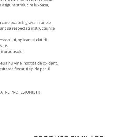
 asigura stralucire luxoasa,
care poate fi grava in unele
nt sa respectati instructiunile
cului, aplicarii si clatirii.
rare.
rii produsului.
aua nu vine insotita de oxidant.
itatea fiecarui tip de par. Il
ATRE PROFESIONISTI!