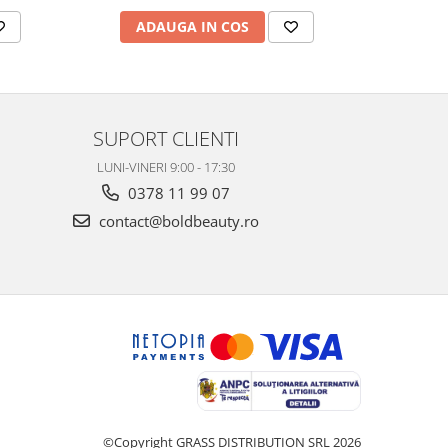
ADAUGA IN COS
AD
SUPORT CLIENTI
LUNI-VINERI 9:00 - 17:30
0378 11 99 07
contact@boldbeauty.ro
©Copyright GRASS DISTRIBUTION SRL 2026