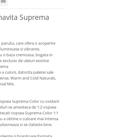
i
(0)
mavita Suprema
arului, care ofera o acoperire
 luminoase si vibrante.
, cu o baza cremoasa, bogata in
 exclusiv de uleiuri exotice
prema
a culorii, datorita paletei sale
ntense, Warm and Cold Naturals,
cial Mix.
5 vopsea Suprema Color cu oxidant
nduri se amesteca de 1:2 vopsea
tecati vopsea Suprema Color 1:1
ru a obtine o culoare mai intensa.
ulsioneaza si se clateste bine.
oliente si hranitoare formata