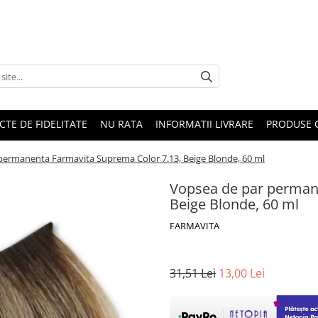
CTE DE FIDELITATE
NU RATA
INFORMATII LIVRARE
PRODUSE 
permanenta Farmavita Suprema Color 7.13, Beige Blonde, 60 ml
Vopsea de par perman
Beige Blonde, 60 ml
FARMAVITA
31,51 Lei
13,00 Lei