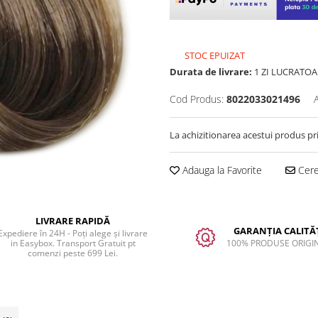
STOC EPUIZAT
Durata de livrare:
1 ZI LUCRATOA
Cod Produs:
8022033021496
La achizitionarea acestui produs pr
Adauga la Favorite
Cere 
LIVRARE RAPIDĂ
GARANȚIA CALITĂȚ
Expediere în 24H - Poți alege și livrare
in Easybox. Transport Gratuit pt
100% PRODUSE ORIGI
comenzi peste 699 Lei.