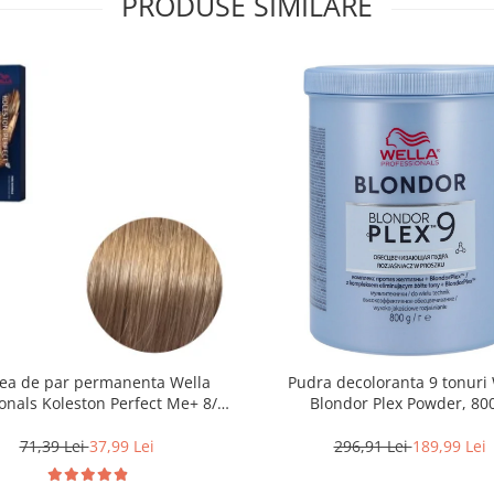
PRODUSE SIMILARE
ea de par permanenta Wella
Pudra decoloranta 9 tonuri 
onals Koleston Perfect Me+ 8/0 ,
Blondor Plex Powder, 80
ond Deschis Natural, 60 ml
71,39 Lei
37,99 Lei
296,91 Lei
189,99 Lei