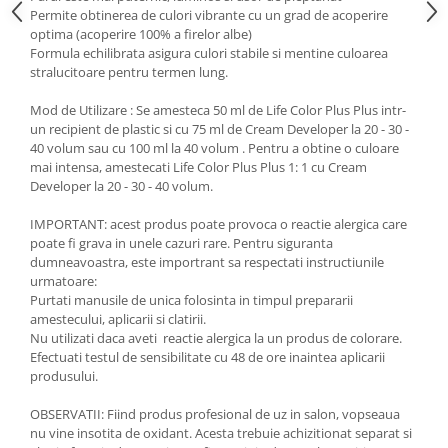
Permite obtinerea de culori vibrante cu un grad de acoperire
optima (acoperire 100% a firelor albe)
Formula echilibrata asigura culori stabile si mentine culoarea
stralucitoare pentru termen lung.
Mod de Utilizare : Se amesteca 50 ml de Life Color Plus Plus intr-
un recipient de plastic si cu 75 ml de Cream Developer la 20 - 30 -
40 volum sau cu 100 ml la 40 volum . Pentru a obtine o culoare
mai intensa, amestecati Life Color Plus Plus 1: 1 cu Cream
Developer la 20 - 30 - 40 volum.
IMPORTANT: acest produs poate provoca o reactie alergica care
poate fi grava in unele cazuri rare. Pentru siguranta
dumneavoastra, este importrant sa respectati instructiunile
urmatoare:
Purtati manusile de unica folosinta in timpul prepararii
amestecului, aplicarii si clatirii.
Nu utilizati daca aveti reactie alergica la un produs de colorare.
Efectuati testul de sensibilitate cu 48 de ore inaintea aplicarii
produsului.
OBSERVATII: Fiind produs profesional de uz in salon, vopseaua
nu vine insotita de oxidant. Acesta trebuie achizitionat separat si