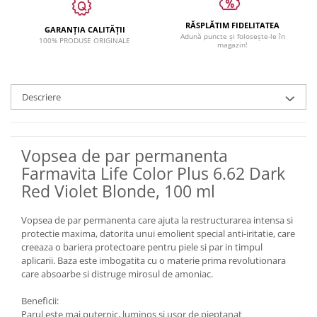
RĂSPLĂTIM FIDELITATEA
GARANȚIA CALITĂȚII
Adună puncte și folosește-le în
100% PRODUSE ORIGINALE
magazin!
Descriere
Vopsea de par permanenta
Farmavita Life Color Plus 6.62 Dark
Red Violet Blonde, 100 ml
Vopsea de par permanenta care ajuta la restructurarea intensa si
protectie maxima, datorita unui emolient special anti-iritatie, care
creeaza o bariera protectoare pentru piele si par in timpul
aplicarii. Baza este imbogatita cu o materie prima revolutionara
care absoarbe si distruge mirosul de amoniac.
Beneficii:
Parul este mai puternic, luminos si usor de pieptanat