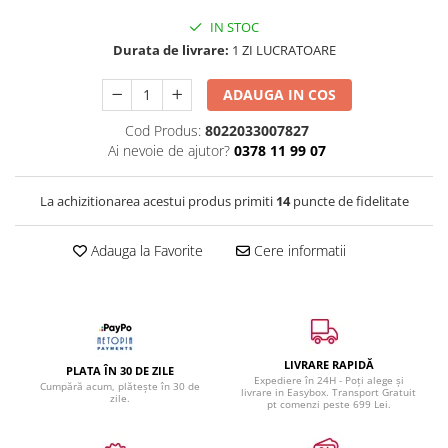
IN STOC
Durata de livrare:
1 ZI LUCRATOARE
ADAUGA IN COS
Cod Produs:
8022033007827
Ai nevoie de ajutor?
0378 11 99 07
La achizitionarea acestui produs primiti
14
puncte de fidelitate
Adauga la Favorite
Cere informatii
LIVRARE RAPIDĂ
PLATA ÎN 30 DE ZILE
Expediere în 24H - Poți alege și
Cumpără acum, plătește în 30 de
livrare in Easybox. Transport Gratuit
zile.
pt comenzi peste 699 Lei.