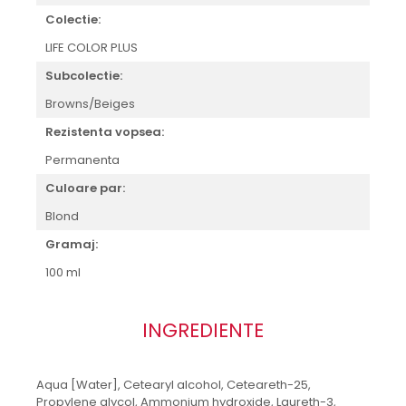
Colectie:
LIFE COLOR PLUS
Subcolectie:
Browns/Beiges
Rezistenta vopsea:
Permanenta
Culoare par:
Blond
Gramaj:
100 ml
INGREDIENTE
Aqua [Water], Cetearyl alcohol, Ceteareth-25,
Propylene glycol, Ammonium hydroxide, Laureth-3,