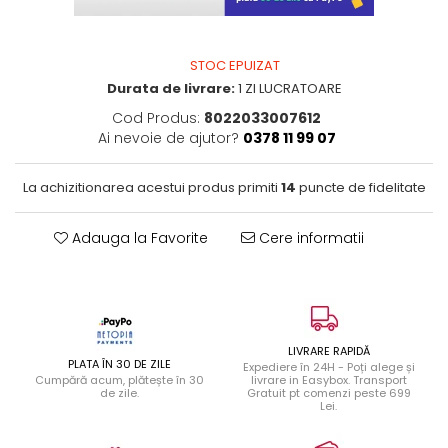
STOC EPUIZAT
Durata de livrare:
1 ZI LUCRATOARE
Cod Produs:
8022033007612
Ai nevoie de ajutor?
0378 11 99 07
La achizitionarea acestui produs primiti
14
puncte de fidelitate
Adauga la Favorite
Cere informatii
LIVRARE RAPIDĂ
PLATA ÎN 30 DE ZILE
Expediere în 24H - Poți alege și
Cumpără acum, plătește în 30
livrare in Easybox. Transport
de zile.
Gratuit pt comenzi peste 699
Lei.