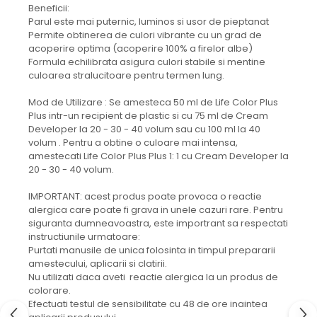
Beneficii:
Parul este mai puternic, luminos si usor de pieptanat
Permite obtinerea de culori vibrante cu un grad de
acoperire optima (acoperire 100% a firelor albe)
Formula echilibrata asigura culori stabile si mentine
culoarea stralucitoare pentru termen lung.
Mod de Utilizare : Se amesteca 50 ml de Life Color Plus
Plus intr-un recipient de plastic si cu 75 ml de Cream
Developer la 20 - 30 - 40 volum sau cu 100 ml la 40
volum . Pentru a obtine o culoare mai intensa,
amestecati Life Color Plus Plus 1: 1 cu Cream Developer la
20 - 30 - 40 volum.
IMPORTANT: acest produs poate provoca o reactie
alergica care poate fi grava in unele cazuri rare. Pentru
siguranta dumneavoastra, este importrant sa respectati
instructiunile urmatoare:
Purtati manusile de unica folosinta in timpul prepararii
amestecului, aplicarii si clatirii.
Nu utilizati daca aveti reactie alergica la un produs de
colorare.
Efectuati testul de sensibilitate cu 48 de ore inaintea