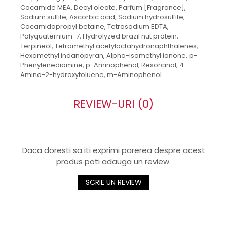
Cocamide MEA, Decyl oleate, Parfum [Fragrance],
Sodium sulfite, Ascorbic acid, Sodium hydrosulfite,
Cocamidopropyl betaine, Tetrasodium EDTA,
Polyquaternium-7, Hydrolyzed brazil nut protein,
Terpineol, Tetramethyl acetyloctahydronaphthalenes,
Hexamethyl indanopyran, Alpha-isomethyl ionone, p-
Phenylenediamine, p-Aminophenol, Resorcinol, 4-
Amino-2-hydroxytoluene, m-Aminophenol.
REVIEW-URI
(0)
Daca doresti sa iti exprimi parerea despre acest
produs poti adauga un review.
SCRIE UN REVIEW