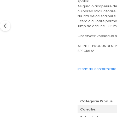
spalari.
Asigura o acoperire de 
culoarea stralucitoare
Nu irita deloc scalpul 
Ofera o culoare perman
Timp de actiune - 35 m
Observatii: vopseaua nu
ATENTIE! PRODUS DESTI
SPECIALA!
Informatii conformitat
Categorie Produs:
Colectie: