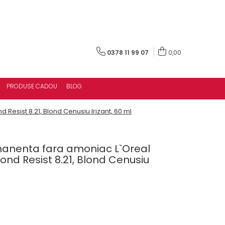
0378 11 99 07
0,00
PRODUSE CADOU
BLOG
esist 8.21, Blond Cenusiu Irizant, 60 ml
anenta fara amoniac L`Oreal
ond Resist 8.21, Blond Cenusiu