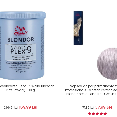
ecoloranta 9 tonuri Wella Blondor
Vopsea de par permanenta W
Plex Powder, 800 g
Professionals Koleston Perfect Me+
Blond Special Albastrui Cenusiu
189,99 Lei
37,99 Lei
296,91 Lei
71,39 Lei