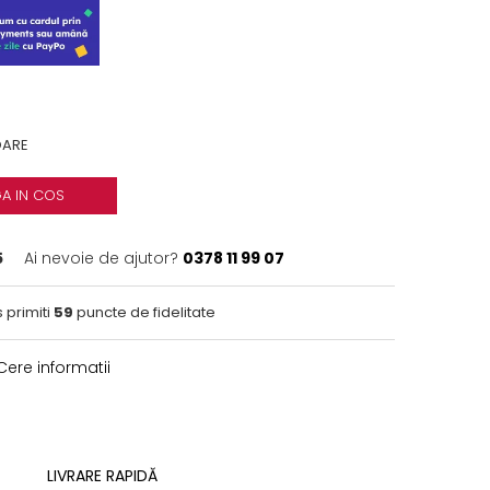
OARE
A IN COS
5
Ai nevoie de ajutor?
0378 11 99 07
 primiti
59
puncte de fidelitate
ere informatii
LIVRARE RAPIDĂ