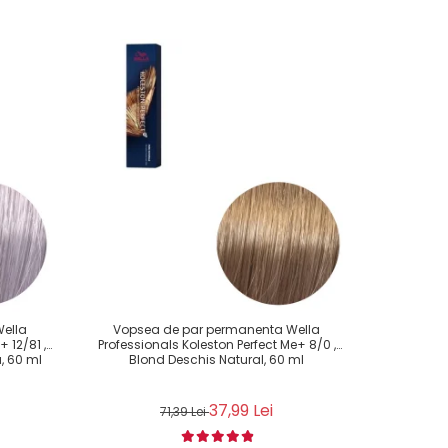
ella
Vopsea de par permanenta Wella
Vopsea de 
 12/81 ,
Professionals Koleston Perfect Me+ 8/0 ,
Color Plu
, 60 ml
Blond Deschis Natural, 60 ml
37,99 Lei
71,39 Lei