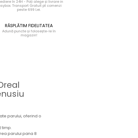
ediere în 24H - Poți alege și livrare in
sybox. Transport Gratuit pt comenzi
peste 699 Lei.
RĂSPLĂTIM FIDELITATEA
Adună puncte și folosește-le în
magazin!
Oreal
enusiu
te parului, oferind o
 timp.
area parului pana 8