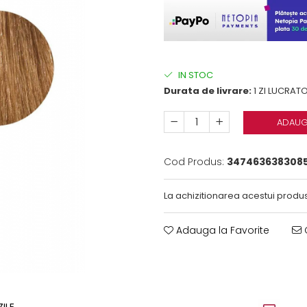
IN STOC
Durata de livrare:
1 ZI LUCRAT
ADAUG
Cod Produs:
347463638308
La achizitionarea acestui produs
Adauga la Favorite
C