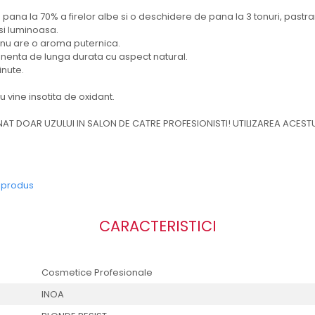
pana la 70% a firelor albe si o deschidere de pana la 3 tonuri, pastra
 si luminoasa.
si nu are o aroma puternica.
enta de lunga durata cu aspect natural.
inute.
 vine insotita de oxidant.
NAT DOAR UZULUI IN SALON DE CATRE PROFESIONISTI! UTILIZAREA ACESTU
e produs
CARACTERISTICI
Cosmetice Profesionale
INOA