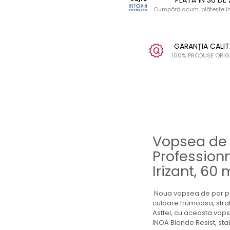
PLATA ÎN 30 DE 
Cumpără acum, plătește în 
GARANȚIA CALIT
100% PRODUSE ORIG
Vopsea de 
Professionn
Irizant, 60 
Noua vopsea de par per
culoare frumoasa, stral
Astfel, cu aceasta vops
INOA Blonde Resist, sta