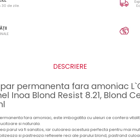
ZILE
Exp
30 de zile.
Ea
ĂȚII
INALE
DESCRIERE
par permanenta fara amoniac L`
el Inoa Blond Resist 8.21, Blond C
ml
manenta fara amoniac, este imbogatita cu uleiuri ce confera vitalita
ucitoare si naturala.
ea parul va fi sanatos, iar culoarea acestuia perfecta pentru mai mult
bilizeaza si pastreaza reflexele reci ale parului blond, pastrand culo