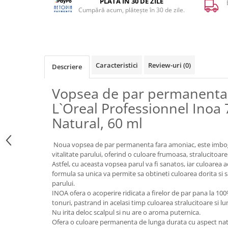
PLATA ÎN 30 DE ZILE
Cumpără acum, plătește în 30 de zile.
Caracteristici
Review-uri
(0)
Descriere
Vopsea de par permanenta
L`Oreal Professionnel Inoa 
Natural, 60 ml
Noua vopsea de par permanenta fara amoniac, este imbogat
vitalitate parului, oferind o culoare frumoasa, stralucitoare
Astfel, cu aceasta vopsea parul va fi sanatos, iar culoarea 
formula sa unica va permite sa obtineti culoarea dorita si sa 
parului.
INOA ofera o acoperire ridicata a firelor de par pana la 100
tonuri, pastrand in acelasi timp culoarea stralucitoare si 
Nu irita deloc scalpul si nu are o aroma puternica.
Ofera o culoare permanenta de lunga durata cu aspect nat