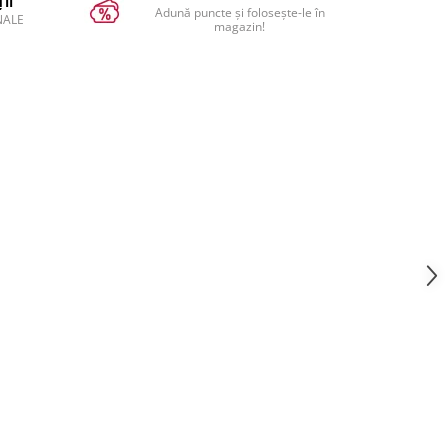
II
Adună puncte și folosește-le în
NALE
magazin!