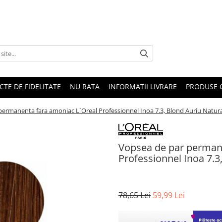
CTE DE FIDELITATE
NU RATA
INFORMATII LIVRARE
PRODUSE 
ermanenta fara amoniac L`Oreal Professionnel Inoa 7.3, Blond Auriu Natura
Vopsea de par perman
Professionnel Inoa 7.3
78,65 Lei
59,99 Lei