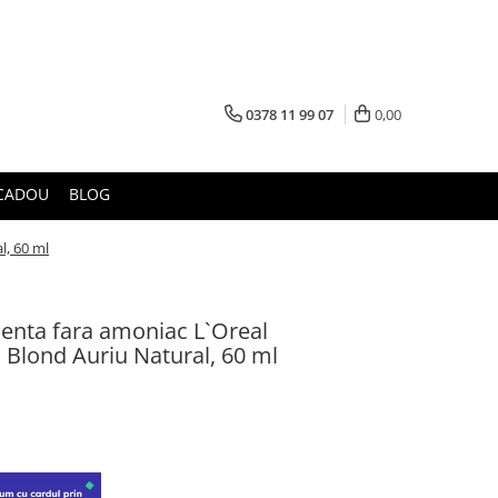
0378 11 99 07
0,00
CADOU
BLOG
l, 60 ml
enta fara amoniac L`Oreal
, Blond Auriu Natural, 60 ml