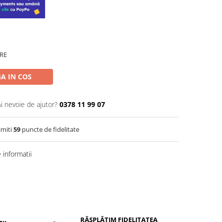
RE
A IN COS
Ai nevoie de ajutor?
0378 11 99 07
imiti
59
puncte de fidelitate
informatii
RĂSPLĂTIM FIDELITATEA