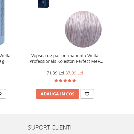
Wella
Vopsea de par permanenta Wella
Vopsea d
0 g
Professionals Koleston Perfect Me+
Life Colo
12/81 , Blond Special Albastrui Cenusiu,
60 ml
71,39 Lei
37,99 Lei
ADAUGA IN COS
AD
SUPORT CLIENTI