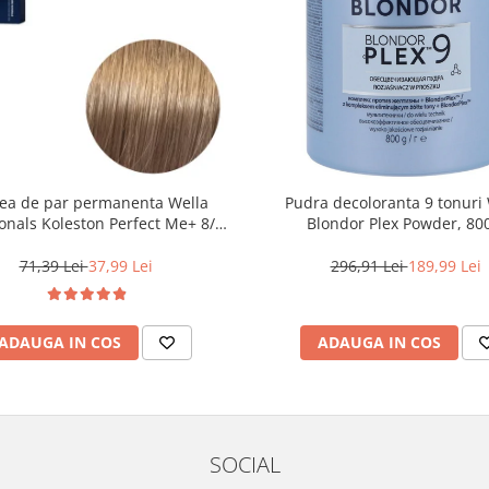
ea de par permanenta Wella
Pudra decoloranta 9 tonuri 
onals Koleston Perfect Me+ 8/0 ,
Blondor Plex Powder, 80
ond Deschis Natural, 60 ml
71,39 Lei
37,99 Lei
296,91 Lei
189,99 Lei
ADAUGA IN COS
ADAUGA IN COS
SOCIAL