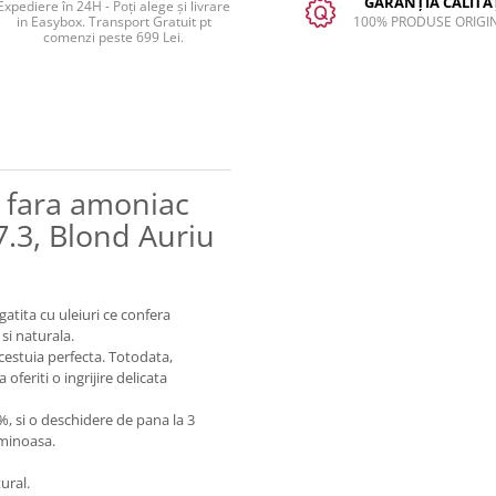
GARANȚIA CALITĂȚ
Expediere în 24H - Poți alege și livrare
in Easybox. Transport Gratuit pt
100% PRODUSE ORIGI
comenzi peste 699 Lei.
 fara amoniac
7.3, Blond Auriu
ita cu uleiuri ce confera
 si naturala.
acestuia perfecta. Totodata,
oferiti o ingrijire delicata
%, si o deschidere de pana la 3
luminoasa.
ural.