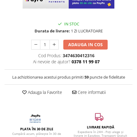
IN STOC
Durata de livrare:
1 ZI LUCRATOARE
ADAUGA IN COS
Cod Produs:
3474630412316
Ai nevoie de ajutor?
0378 11 99 07
La achizitionarea acestui produs primiti
59
puncte de fidelitate
Adauga la Favorite
Cere informatii
LIVRARE RAPIDĂ
PLATA ÎN 30 DE ZILE
Expediere în 24H - Poți alege și
Cumpără acum, plătește în 30 de
livrare in Easybox. Transport Gratuit