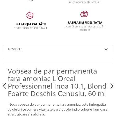
zile.
pt comenzi peste 699 Lei.
RĂSPLĂTIM FIDELITATEA
GARANȚIA CALITĂȚII
Adună puncte și folosește-le în
100% PRODUSE ORIGINALE
magazin!
Descriere
Vopsea de par permanenta
fara amoniac L`Oreal
Professionnel Inoa 10.1, Blond
Foarte Deschis Cenusiu, 60 ml
Noua vopsea de par permanenta fara amoniac, este imbogatita
cu uleiuri ce confera vitalitate parului, oferind o culoare frumoasa,
stralucitoare si naturala.