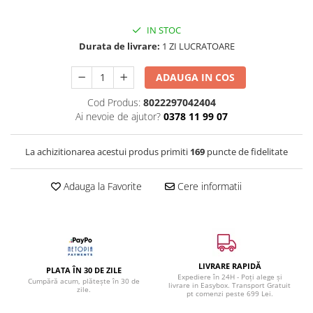
IN STOC
Durata de livrare:
1 ZI LUCRATOARE
ADAUGA IN COS
Cod Produs:
8022297042404
Ai nevoie de ajutor?
0378 11 99 07
La achizitionarea acestui produs primiti
169
puncte de fidelitate
Adauga la Favorite
Cere informatii
LIVRARE RAPIDĂ
PLATA ÎN 30 DE ZILE
Expediere în 24H - Poți alege și
Cumpără acum, plătește în 30 de
livrare in Easybox. Transport Gratuit
zile.
pt comenzi peste 699 Lei.