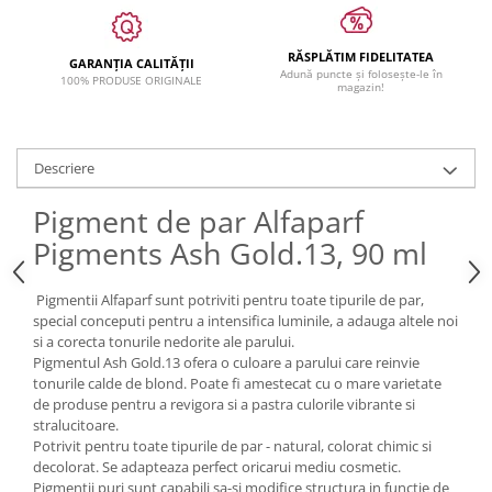
RĂSPLĂTIM FIDELITATEA
GARANȚIA CALITĂȚII
Adună puncte și folosește-le în
100% PRODUSE ORIGINALE
magazin!
Descriere
Pigment de par Alfaparf
Pigments Ash Gold.13, 90 ml
Pigmentii Alfaparf sunt potriviti pentru toate tipurile de par,
special conceputi pentru a intensifica luminile, a adauga altele noi
si a corecta tonurile nedorite ale parului.
Pigmentul Ash Gold.13 ofera o culoare a parului care reinvie
tonurile calde de blond. Poate fi amestecat cu o mare varietate
de produse pentru a revigora si a pastra culorile vibrante si
stralucitoare.
Potrivit pentru toate tipurile de par - natural, colorat chimic si
decolorat. Se adapteaza perfect oricarui mediu cosmetic.
Pigmentii puri sunt capabili sa-si modifice structura in functie de