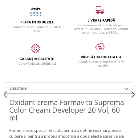
LIVRARE RAPIDĂ
PLATA ÎN 30 DE ZILE
Expediere în 24H - Poți alege și
Cumpără acum, plătește în 30 de
livrare in Easybox. Transport Gratuit
zile.
pt comenzi peste 699 Lei.
RĂSPLĂTIM FIDELITATEA
GARANȚIA CALITĂȚII
Adună puncte și folosește-le în
100% PRODUSE ORIGINALE
magazin!
Descriere
Oxidant crema Farmavita Suprema
Color Cream Developer 20 Vol, 60
ml
Formula este special refacuta pentru a obtine cea mai precisa
culoare si pentru a proteja impotriva a doua efecte agresive ale