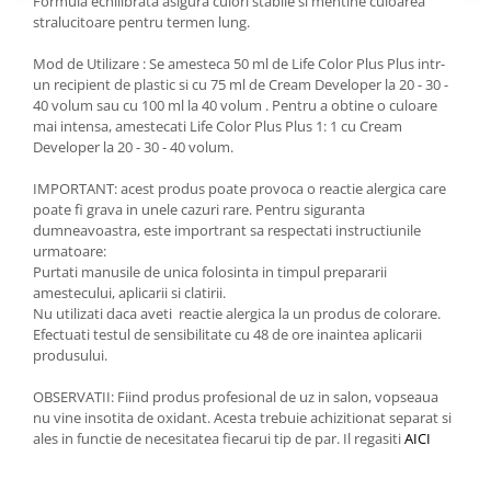
Formula echilibrata asigura culori stabile si mentine culoarea
stralucitoare pentru termen lung.
Mod de Utilizare : Se amesteca 50 ml de Life Color Plus Plus intr-
un recipient de plastic si cu 75 ml de Cream Developer la 20 - 30 -
40 volum sau cu 100 ml la 40 volum . Pentru a obtine o culoare
mai intensa, amestecati Life Color Plus Plus 1: 1 cu Cream
Developer la 20 - 30 - 40 volum.
IMPORTANT: acest produs poate provoca o reactie alergica care
poate fi grava in unele cazuri rare. Pentru siguranta
dumneavoastra, este importrant sa respectati instructiunile
urmatoare:
Purtati manusile de unica folosinta in timpul prepararii
amestecului, aplicarii si clatirii.
Nu utilizati daca aveti reactie alergica la un produs de colorare.
Efectuati testul de sensibilitate cu 48 de ore inaintea aplicarii
produsului.
OBSERVATII: Fiind produs profesional de uz in salon, vopseaua
nu vine insotita de oxidant. Acesta trebuie achizitionat separat si
ales in functie de necesitatea fiecarui tip de par. Il regasiti
AICI