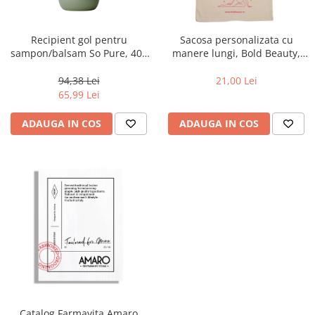
WELLA PROFESSIONALS
Recipient gol pentru
Sacosa personalizata cu
sampon/balsam So Pure, 400
manere lungi, Bold Beauty,
ml
"Beauty is an Attitude"
94,38 Lei
21,00 Lei
65,99 Lei
ADAUGA IN COS
ADAUGA IN COS
Catalog Farmavita Amaro