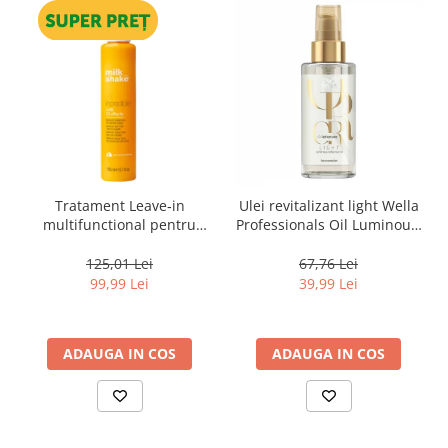
Tratament Leave‑in
Ulei revitalizant light Wella
multifunctional pentru
Professionals Oil Luminous,
toate tipurile de par, cu 12
30 ml
beneficii Milk Shake Leave-
125,01 Lei
67,76 Lei
in Incredible Milk, 150 ml
99,99 Lei
39,99 Lei
ADAUGA IN COS
ADAUGA IN COS