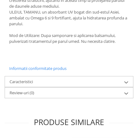
cresterea stralucirii, ajutand in acelasi timp la protejarea parului
de daunele aduse mediului.
ULEIUL TAMANU, un absorbant UV bogat din sud-estul Asiei,
ambalat cu Omega 6 si 9 fortifiant, ajuta la hidratarea profunda a
parului.
Mod de Utilizare: Dupa samponare si aplicarea balsamului,
pulverizati tratamentul pe parul umed. Nu necesita clatire.
Informatii conformitate produs
Caracteristici
Review-uri
(0)
PRODUSE SIMILARE