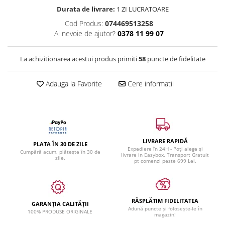
Durata de livrare:
1 ZI LUCRATOARE
Cod Produs:
074469513258
Ai nevoie de ajutor?
0378 11 99 07
La achizitionarea acestui produs primiti
58
puncte de fidelitate
Adauga la Favorite
Cere informatii
LIVRARE RAPIDĂ
PLATA ÎN 30 DE ZILE
Expediere în 24H - Poți alege și
Cumpără acum, plătește în 30 de
livrare in Easybox. Transport Gratuit
zile.
pt comenzi peste 699 Lei.
RĂSPLĂTIM FIDELITATEA
GARANȚIA CALITĂȚII
Adună puncte și folosește-le în
100% PRODUSE ORIGINALE
magazin!