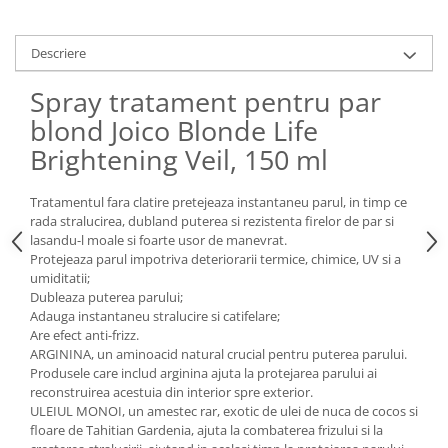
Descriere
Spray tratament pentru par
blond Joico Blonde Life
Brightening Veil, 150 ml
Tratamentul fara clatire pretejeaza instantaneu parul, in timp ce
rada stralucirea, dubland puterea si rezistenta firelor de par si
lasandu-l moale si foarte usor de manevrat.
Protejeaza parul impotriva deteriorarii termice, chimice, UV si a
umiditatii;
Dubleaza puterea parului;
Adauga instantaneu stralucire si catifelare;
Are efect anti-frizz.
ARGININA, un aminoacid natural crucial pentru puterea parului.
Produsele care includ arginina ajuta la protejarea parului ai
reconstruirea acestuia din interior spre exterior.
ULEIUL MONOI, un amestec rar, exotic de ulei de nuca de cocos si
floare de Tahitian Gardenia, ajuta la combaterea frizului si la