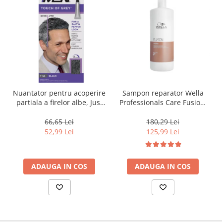
Nuantator pentru acoperire
Sampon reparator Wella
partiala a firelor albe, Just
Professionals Care Fusion,
For Men Real Black T55
1000 ml
Touch of Grey, 40 g
66,65 Lei
180,29 Lei
52,99 Lei
125,99 Lei
ADAUGA IN COS
ADAUGA IN COS