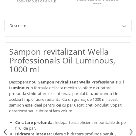
100% PRODUSE ORIGINALE
magazin!
Descriere
Sampon revitalizant Wella
Professionals Oil Luminous,
1000 ml
Descopera noul
Sampon revitalizant Wella Professionals Oil
Luminous
, o formula delicata menita sa ofere o curatare
profunda si hidratare exceptionala parului tau, aducandu-i in
acelasi timp o lucire radianta. Cu un gramaj de 1000 ml, acest
sampon este ideal pentru cei cu par uscat, cret, ondulat, vopsit,
deteriorat sau subtire si fara volum.
Curatare profunda:
Indeparteaza eficient impuritatile de pe
firul de par.
Hidratare intensa:
Ofera o hidratare profunda parului,