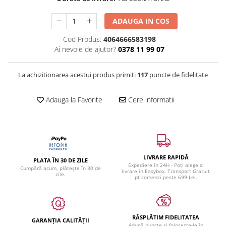
ADAUGA IN COS
Cod Produs:
4064666583198
Ai nevoie de ajutor?
0378 11 99 07
La achizitionarea acestui produs primiti
117
puncte de fidelitate
Adauga la Favorite
Cere informatii
LIVRARE RAPIDĂ
PLATA ÎN 30 DE ZILE
Expediere în 24H - Poți alege și
Cumpără acum, plătește în 30 de
livrare in Easybox. Transport Gratuit
zile.
pt comenzi peste 699 Lei.
RĂSPLĂTIM FIDELITATEA
GARANȚIA CALITĂȚII
Adună puncte și folosește-le în