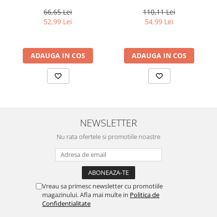
For Men Real Black T55
Professional Care Fiber
Touch of Grey, 40 g
Infusion, 1000 ml
66,65 Lei
110,11 Lei
52,99 Lei
54,99 Lei
ADAUGA IN COS
ADAUGA IN COS
NEWSLETTER
Nu rata ofertele si promotiile noastre
Vreau sa primesc newsletter cu promotiile
magazinului. Afla mai multe in
Politica de
Confidentialitate