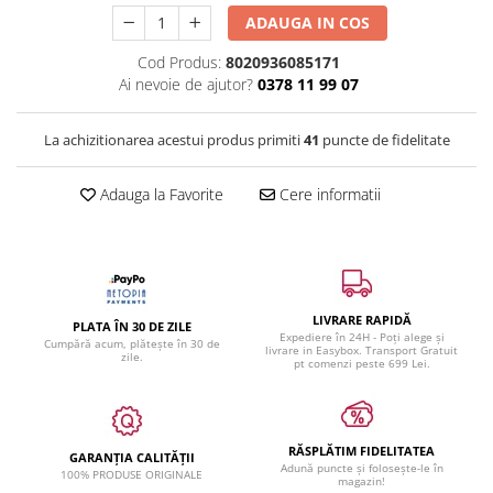
ADAUGA IN COS
Cod Produs:
8020936085171
Ai nevoie de ajutor?
0378 11 99 07
La achizitionarea acestui produs primiti
41
puncte de fidelitate
Adauga la Favorite
Cere informatii
LIVRARE RAPIDĂ
PLATA ÎN 30 DE ZILE
Expediere în 24H - Poți alege și
Cumpără acum, plătește în 30 de
livrare in Easybox. Transport Gratuit
zile.
pt comenzi peste 699 Lei.
RĂSPLĂTIM FIDELITATEA
GARANȚIA CALITĂȚII
Adună puncte și folosește-le în
100% PRODUSE ORIGINALE
magazin!