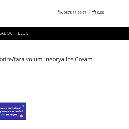
0378 11 99 07
0,00
CADOU
BLOG
tire/fara volum Inebrya Ice Cream