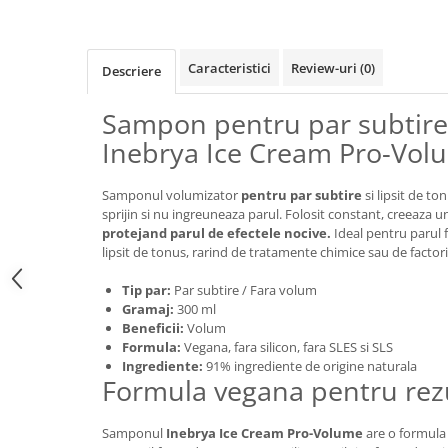
Caracteristici
Review-uri
(0)
Descriere
Sampon pentru par subtire
Inebrya Ice Cream Pro-Vol
Samponul volumizator
pentru par subtire
si lipsit de to
sprijin si nu ingreuneaza parul. Folosit constant, creeaza 
protejand parul de efectele nocive.
Ideal pentru parul fi
lipsit de tonus, rarind de tratamente chimice sau de factori
Tip par:
Par subtire / Fara volum
Gramaj:
300 ml
Beneficii:
Volum
Formula:
Vegana, fara silicon, fara SLES si SLS
Ingrediente:
91% ingrediente de origine naturala
Formula vegana pentru rez
Samponul
Inebrya Ice Cream Pro-Volume
are o formula v