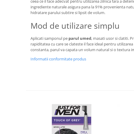
ceea ce il face adecvat pentru utilizarea zilnica fara a dete
ingrediente naturale asigura pana la 91% provenienta natur
hidratare parului subtire si lipsit de volum.
Mod de utilizare simplu
Aplicati samponul pe
parul umed
, masati usor si clatiti. 
rapiditatea cu care se clateste il face ideal pentru utilizarea d
constanta, parul va capata un volum natural si o textura im
Informatii conformitate produs