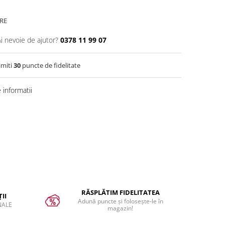
RE
Ai nevoie de ajutor?
0378 11 99 07
imiti
30
puncte de fidelitate
informatii
RĂSPLĂTIM FIDELITATEA
II
Adună puncte și folosește-le în
NALE
magazin!