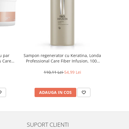
u par
Sampon regenerator cu Keratina, Londa
Sampon rev
s Care
Professional Care Fiber Infusion, 1000
O
ml
110,11 Lei
54,99 Lei
1
ADAUGA IN COS
AD
SUPORT CLIENTI