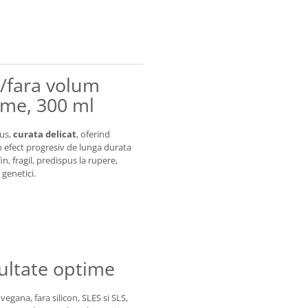
/fara volum
ume, 300 ml
nus,
curata delicat
, oferind
un efect progresiv de lunga durata
n, fragil, predispus la rupere,
 genetici.
ultate optime
egana, fara silicon, SLES si SLS,