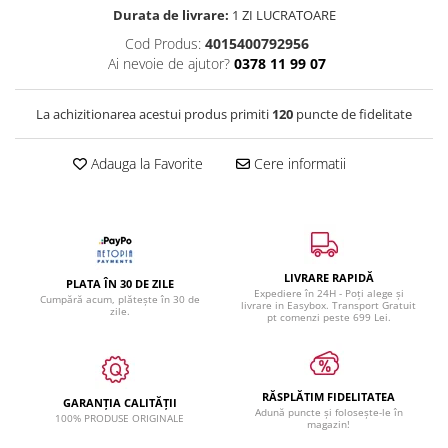
Durata de livrare:
1 ZI LUCRATOARE
Cod Produs:
4015400792956
Ai nevoie de ajutor?
0378 11 99 07
La achizitionarea acestui produs primiti
120
puncte de fidelitate
Adauga la Favorite
Cere informatii
LIVRARE RAPIDĂ
PLATA ÎN 30 DE ZILE
Expediere în 24H - Poți alege și
Cumpără acum, plătește în 30 de
livrare in Easybox. Transport Gratuit
zile.
pt comenzi peste 699 Lei.
RĂSPLĂTIM FIDELITATEA
GARANȚIA CALITĂȚII
Adună puncte și folosește-le în
100% PRODUSE ORIGINALE
magazin!