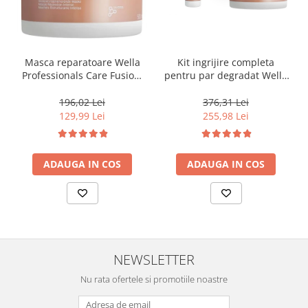
Masca reparatoare Wella
Kit ingrijire completa
Professionals Care Fusion,
pentru par degradat Wella
500 ml
Professionals Care Fusion,
Salon Size
196,02 Lei
376,31 Lei
129,99 Lei
255,98 Lei
ADAUGA IN COS
ADAUGA IN COS
NEWSLETTER
Nu rata ofertele si promotiile noastre