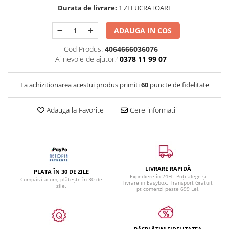
Durata de livrare:
1 ZI LUCRATOARE
ADAUGA IN COS
Cod Produs:
4064666036076
Ai nevoie de ajutor?
0378 11 99 07
La achizitionarea acestui produs primiti
60
puncte de fidelitate
Adauga la Favorite
Cere informatii
LIVRARE RAPIDĂ
PLATA ÎN 30 DE ZILE
Expediere în 24H - Poți alege și
Cumpără acum, plătește în 30 de
livrare in Easybox. Transport Gratuit
zile.
pt comenzi peste 699 Lei.