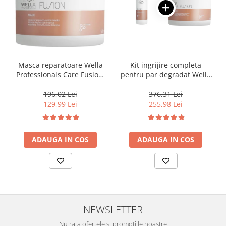
Masca reparatoare Wella
Kit ingrijire completa
Professionals Care Fusion,
pentru par degradat Wella
500 ml
Professionals Care Fusion,
Salon Size
196,02 Lei
376,31 Lei
129,99 Lei
255,98 Lei
ADAUGA IN COS
ADAUGA IN COS
NEWSLETTER
Nu rata ofertele si promotiile noastre