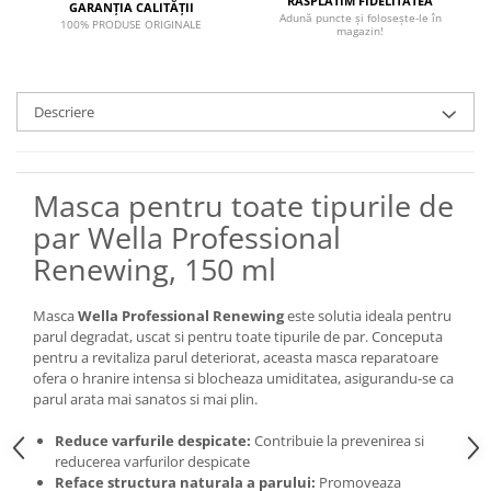
RĂSPLĂTIM FIDELITATEA
GARANȚIA CALITĂȚII
Adună puncte și folosește-le în
100% PRODUSE ORIGINALE
magazin!
Descriere
Masca pentru toate tipurile de
par Wella Professional
Renewing, 150 ml
Masca
Wella Professional Renewing
este solutia ideala pentru
parul degradat, uscat si pentru toate tipurile de par. Conceputa
pentru a revitaliza parul deteriorat, aceasta masca reparatoare
ofera o hranire intensa si blocheaza umiditatea, asigurandu-se ca
parul arata mai sanatos si mai plin.
Reduce varfurile despicate:
Contribuie la prevenirea si
reducerea varfurilor despicate
Reface structura naturala a parului:
Promoveaza