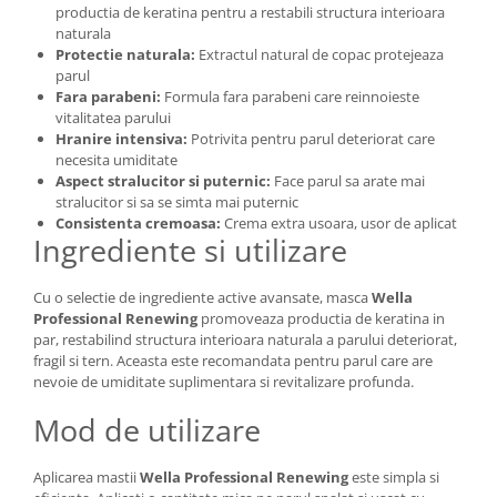
productia de keratina pentru a restabili structura interioara
naturala
Protectie naturala:
Extractul natural de copac protejeaza
parul
Fara parabeni:
Formula fara parabeni care reinnoieste
vitalitatea parului
Hranire intensiva:
Potrivita pentru parul deteriorat care
necesita umiditate
Aspect stralucitor si puternic:
Face parul sa arate mai
stralucitor si sa se simta mai puternic
Consistenta cremoasa:
Crema extra usoara, usor de aplicat
Ingrediente si utilizare
Cu o selectie de ingrediente active avansate, masca
Wella
Professional Renewing
promoveaza productia de keratina in
par, restabilind structura interioara naturala a parului deteriorat,
fragil si tern. Aceasta este recomandata pentru parul care are
nevoie de umiditate suplimentara si revitalizare profunda.
Mod de utilizare
Aplicarea mastii
Wella Professional Renewing
este simpla si