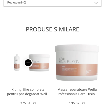
Review-uri
(0)
PRODUSE SIMILARE
Kit ingrijire completa
Masca reparatoare Wella
pentru par degradat Wella
Professionals Care Fusion,
Professionals Care Fusion,
500 ml
Salon Size
376,31 Lei
196,02 Lei