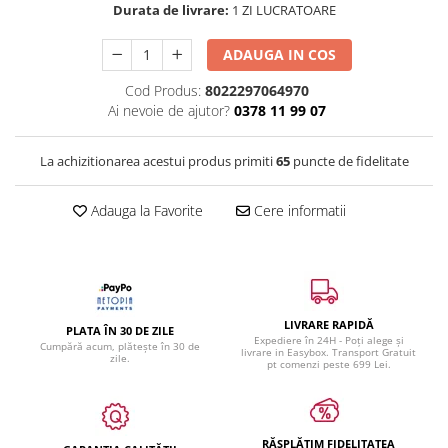
Durata de livrare:
1 ZI LUCRATOARE
ADAUGA IN COS
Cod Produs:
8022297064970
Ai nevoie de ajutor?
0378 11 99 07
La achizitionarea acestui produs primiti
65
puncte de fidelitate
Adauga la Favorite
Cere informatii
LIVRARE RAPIDĂ
PLATA ÎN 30 DE ZILE
Expediere în 24H - Poți alege și
Cumpără acum, plătește în 30 de
livrare in Easybox. Transport Gratuit
zile.
pt comenzi peste 699 Lei.
RĂSPLĂTIM FIDELITATEA