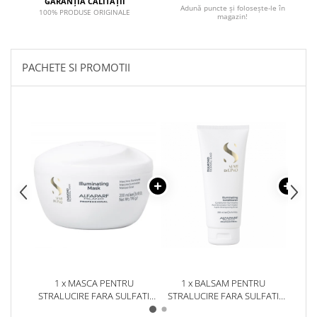
GARANȚIA CALITĂȚII
Adună puncte și folosește-le în
100% PRODUSE ORIGINALE
magazin!
PACHETE SI PROMOTII
1 x MASCA PENTRU
1 x BALSAM PENTRU
1
STRALUCIRE FARA SULFATI
STRALUCIRE FARA SULFATI
STRA
ALFAPARF SEMI DI LINO
ALFAPARF SEMI DI LINO
AL