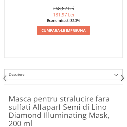
DIAMOND ILLUMINATING
DIAMOND ILLUMINATING
DIA
MASK, 200 ML
CONDITIONER, 200 ML
268,62 Lei
181,97 Lei
Economisesti 32.3%
CUMPARA-LE IMPREUNA
Descriere
Masca pentru stralucire fara
sulfati Alfaparf Semi di Lino
Diamond Illuminating Mask,
200 ml