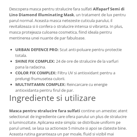
Descopera masca pentru stralucire fara sulfati
Alfaparf Semi di
Lino Diamond Illuminating Mask
, un tratament de lux pentru
parul normal. Aceasta masca netezeste cuticula parului, il
revitalizeaza si ii confera o stralucire intensa si vibranta. In plus,
masca protejeaza culoarea cosmetica, fiind ideala pentru
mentinerea unei nuante de par fabuloase.
URBAN DEFENCE PRO:
Scut anti-poluare pentru protectie
totala.
SHINE FIX COMPLEX:
24 de ore de stralucire de la varfuri
pana la radacina.
COLOR FIX COMPLEX:
Filtru UV si antioxidant pentru a
prelungi frumusetea culorii.
MULTIVITAMIN COMPLEX:
Reincarcare cu energie
antioxidanta pentru firul de par.
Ingrediente si utilizare
Masca pentru stralucire fara sulfati
contine un amestec atent
selectionat de ingrediente care ofera parului un plus de stralucire
si luminozitate. Aplicarea este simpla: se distribuie uniform pe
parul umed, se lasa sa actioneze 5 minute si apoi se clateste bine.
Aceasta rutina garanteaza un par moale, fluid si vizibil mai