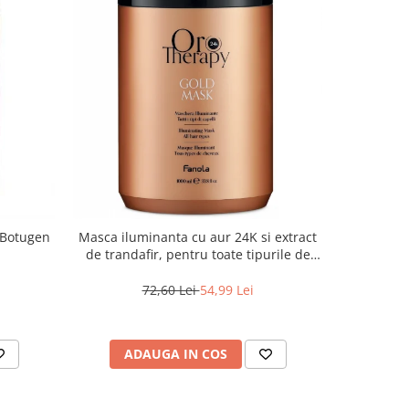
 Botugen
Masca iluminanta cu aur 24K si extract
Masca pen
de trandafir, pentru toate tipurile de
gri Inebr
par, Fanola Oro Therapy, 1000 ml
72,60 Lei
54,99 Lei
ADAUGA IN COS
AD