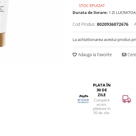
STOC EPUIZAT
Durata de livrare:
1 ZI LUCRATOA
Cod Produs:
8020936072676
La achizitionarea acestui produs pr
Adauga la Favorite
Cere 
PLATA ÎN
30 DE
ZILE
Cumpără
acum,
plătește în
30 de zile.