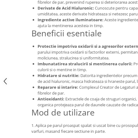
fibrelor de par, prevenind ruperea si deteriorarea acest
Derivate de Acid Hialuronic:
Cunoscute pentru capaci
umiditatea, aceste derivate hidrateaza si netezesc paru
Ingrediente active iluminatoare:
Aceste ingrediente 
ajuta la mentinerea acesteia in timp.
Beneficii esentiale
Protectie impotriva oxidarii si a agresorilor extern
parului impotriva oxidarii si factorilor externi, permita
moliciunea, stralucirea si uniformitatea.
Imbunatatirea stralucirii si mentinerea culorii:
Pro
culorii si o mentine in timp.
Hidratare si nutritie:
Datorita ingredientelor precum u
de acid hialuronic, masca hidrateaza si hraneste parul,
Reparare si intarire:
Complexul Creator de Legaturi aju
fibrelor de par.
Antioxidanti:
Extractele de coaja de struguri organici,
organica protejeaza parul de daunele cauzate de radicalii
Mod de utilizare
1. Aplica pe parul proaspat spalat si uscat bine cu prosopu
varfuri, masand fiecare sectiune in parte.