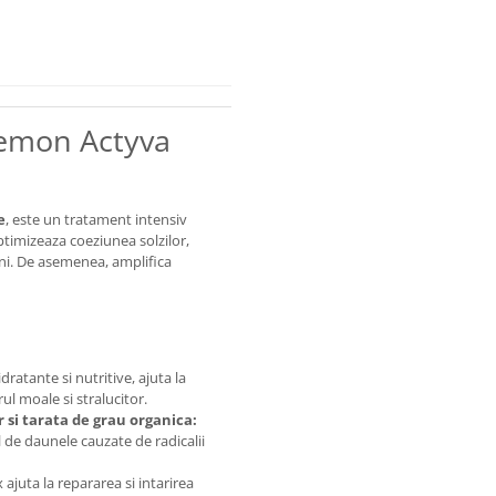
Kemon Actyva
e
, este un tratament intensiv
optimizeaza coeziunea solzilor,
rni. De asemenea, amplifica
ratante si nutritive, ajuta la
ul moale si stralucitor.
 si tarata de grau organica:
 de daunele cauzate de radicalii
ajuta la repararea si intarirea