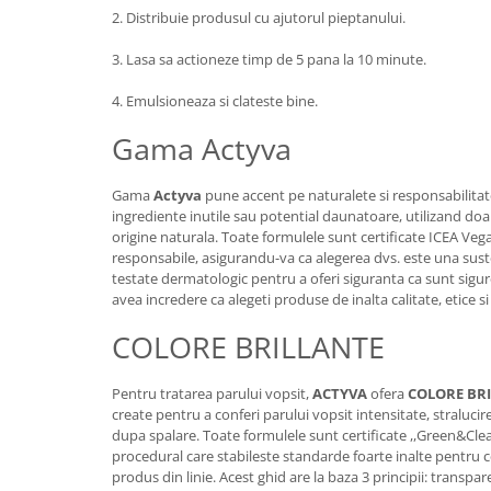
2. Distribuie produsul cu ajutorul pieptanului.
3. Lasa sa actioneze timp de 5 pana la 10 minute.
4. Emulsioneaza si clateste bine.
Gama Actyva
Gama
Actyva
pune accent pe naturalete si responsabilitat
ingrediente inutile sau potential daunatoare, utilizand doa
origine naturala. Toate formulele sunt certificate ICEA Vega
responsabile, asigurandu-va ca alegerea dvs. este una sus
testate dermatologic pentru a oferi siguranta ca sunt sigur
avea incredere ca alegeti produse de inalta calitate, etice si
COLORE BRILLANTE
Pentru tratarea parului vopsit,
ACTYVA
ofera
COLORE BR
create pentru a conferi parului vopsit intensitate, stralucire 
dupa spalare. Toate formulele sunt certificate ,,Green&Cle
procedural care stabileste standarde foarte inalte pentru c
produs din linie. Acest ghid are la baza 3 principii: transp