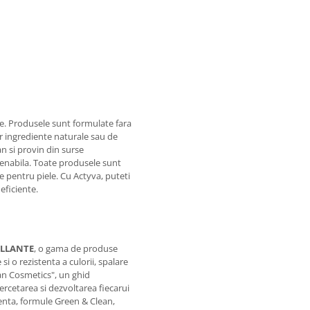
e. Produsele sunt formulate fara
r ingrediente naturale sau de
n si provin din surse
tenabila. Toate produsele sunt
e pentru piele. Cu Actyva, puteti
 eficiente.
ILLANTE
, o gama de produse
si o rezistenta a culorii, spalare
an Cosmetics", un ghid
ercetarea si dezvoltarea fiecarui
arenta, formule Green & Clean,