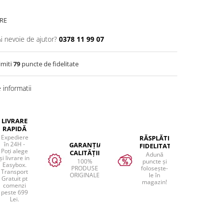
RE
Ai nevoie de ajutor?
0378 11 99 07
imiti
79
puncte de fidelitate
informatii
LIVRARE
RAPIDĂ
Expediere
RĂSPLĂTIM
în 24H -
GARANȚIA
FIDELITATEA
Poți alege
CALITĂȚII
Adună
și livrare in
100%
puncte și
Easybox.
PRODUSE
folosește-
Transport
ORIGINALE
le în
Gratuit pt
magazin!
comenzi
peste 699
Lei.