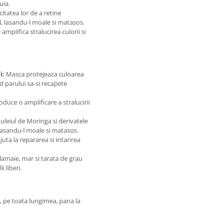
uia.
tatea lor de a retine
l, lasandu-l moale si matasos.
amplifica stralucirea culorii si
i:
Masca protejeaza culoarea
nd parului sa-si recapete
duce o amplificare a stralucirii
leiul de Moringa si derivatele
 lasandu-l moale si matasos.
ta la repararea si intarirea
 lamaie, mar si tarata de grau
 liberi.
l, pe toata lungimea, pana la