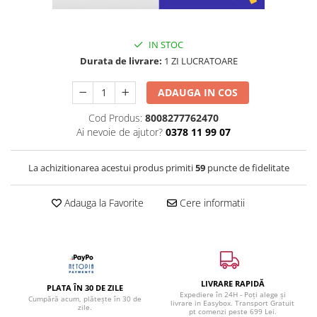
IN STOC
Durata de livrare:
1 ZI LUCRATOARE
ADAUGA IN COS
Cod Produs:
8008277762470
Ai nevoie de ajutor?
0378 11 99 07
La achizitionarea acestui produs primiti
59
puncte de fidelitate
Adauga la Favorite
Cere informatii
LIVRARE RAPIDĂ
PLATA ÎN 30 DE ZILE
Expediere în 24H - Poți alege și
Cumpără acum, plătește în 30 de
livrare in Easybox. Transport Gratuit
zile.
pt comenzi peste 699 Lei.