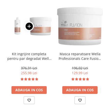
Kit ingrijire completa
Masca reparatoare Wella
pentru par degradat Wella
Professionals Care Fusion,
Professionals Care Fusion,
500 ml
Salon Size
376,31 Lei
196,02 Lei
255,98 Lei
129,99 Lei
ADAUGA IN COS
ADAUGA IN COS