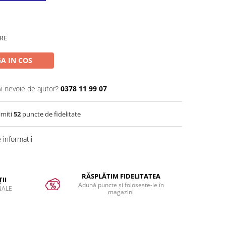
RE
A IN COS
Ai nevoie de ajutor?
0378 11 99 07
imiti
52
puncte de fidelitate
informatii
RĂSPLĂTIM FIDELITATEA
II
Adună puncte și folosește-le în
NALE
magazin!