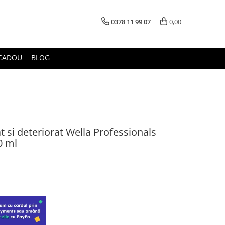
0378 11 99 07
0,00
CADOU
BLOG
 si deteriorat Wella Professionals
0 ml