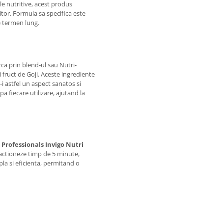
ale nutritive, acest produs
itor. Formula sa specifica este
e termen lung.
ca prin blend-ul sau Nutri-
i fruct de Goji. Aceste ingrediente
-i astfel un aspect sanatos si
a fiecare utilizare, ajutand la
 Professionals Invigo Nutri
a actioneze timp de 5 minute,
pla si eficienta, permitand o