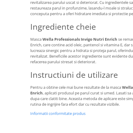
revitalizarea parului uscat si deteriorat. Cu ingredientele s
restaureaza parul in profunzime, lasandu-l moale si straluc
conceputa pentru a oferi hidratare imediata si protectie p
Ingrediente cheie
Masca
Wella Professionals Invigo Nutri Enrich
se remar
Enrich, care contine acid oleic, pantenol si vitamina E, dar s
lucreaza sinergic pentru a hidrata si proteja parul, oferindu
revitalizat. Beneficiile acestor ingrediente sunt evidente dup
refacerea parului stresat si deteriorat.
Instructiuni de utilizare
Pentru a obtine cele mai bune rezultate de la masca
Wella
Enrich
, aplicati produsul pe parul curat si umed. Lasati s
dupa care clatiti bine. Aceasta metoda de aplicare este sim
rutina de ingrijire fara efort dar cu rezultate vizibile.
Informatii conformitate produs