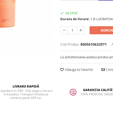
IN STOC
Durata de livrare:
1 ZI LUCRATOA
ADAUG
Cod Produs:
8005610632971
La achizitionarea acestui produs pr
Adauga la Favorite
Cere 
LIVRARE RAPIDĂ
GARANȚIA CALITĂȚ
Expediere în 24H - Poți alege și livrare
in Easybox. Transport Gratuit pt
100% PRODUSE ORIGI
comenzi peste 699 Lei.