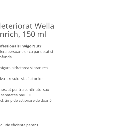
eteriorat Wella
Enrich, 150 ml
ofessionals Invigo Nutri
ofera persoanelor cu par uscat si
rofunda.
sigura hidratarea si hranirea
a stresului si a factorilor
unoscut pentru continutul sau
 sanatatea parului.
ed, timp de actionare de doar 5
olutie eficienta pentru