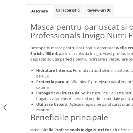
Caracteristici
Review-uri
(0)
Descriere
Masca pentru par uscat si d
Professionals Invigo Nutri 
Descoperiti masca pentru par uscat si deteriorat
Wella Pr
Enrich, 150 ml
, parte din colectia Invigo. Acest produs le 
degradat solutia perfecta pentru hidratare si restaurare p
Hidratare Intensa:
Formula cu acid oleic si pantenol a
parului.
Protectia parului:
Vitamina E protejeaza parul impotriv
externi.
Imbogatit cu fructe de Goji:
Fructul de Goji este rec
bogat in vitamine, minerale si peptide, esentiale pentru
Utilizare Usoara:
Aplicare rapida pe parul curat si um
minute.
Beneficiile principale
Masca
Wella Professionals Invigo Nutri Enrich
ofera o s