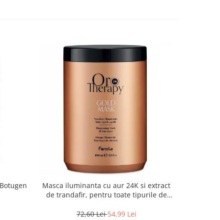
 Botugen
Masca iluminanta cu aur 24K si extract
Masca pen
de trandafir, pentru toate tipurile de
gri Inebr
par, Fanola Oro Therapy, 1000 ml
72,60 Lei
54,99 Lei