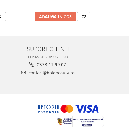
ADAUGA IN COS
AD
SUPORT CLIENTI
LUNI-VINERI 9:00 - 17:30
0378 11 99 07
contact@boldbeauty.ro