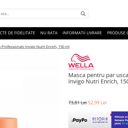
CTE DE FIDELITATE
NU RATA
INFORMATII LIVRARE
PRODUSE 
 Professionals Invigo Nutri Enrich, 150 ml
Masca pentru par uscat
Invigo Nutri Enrich, 15
73,81 Lei
52,99 Lei