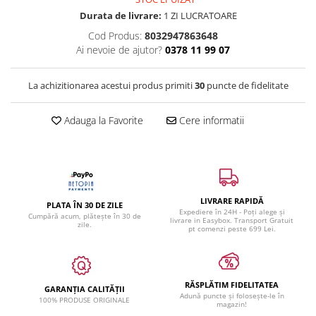
Durata de livrare:
1 ZI LUCRATOARE
Cod Produs:
8032947863648
Ai nevoie de ajutor?
0378 11 99 07
La achizitionarea acestui produs primiti
30
puncte de fidelitate
Adauga la Favorite
Cere informatii
LIVRARE RAPIDĂ
PLATA ÎN 30 DE ZILE
Expediere în 24H - Poți alege și
Cumpără acum, plătește în 30 de
livrare in Easybox. Transport Gratuit
zile.
pt comenzi peste 699 Lei.
RĂSPLĂTIM FIDELITATEA
GARANȚIA CALITĂȚII
Adună puncte și folosește-le în
100% PRODUSE ORIGINALE
magazin!