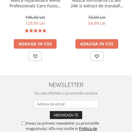
Masca reparatoare Wella
Masca iluminanta cu aur
Professionals Care Fusion,
24K si extract de trandafir,
500 ml
pentru toate tipurile de par,
Fanola Oro Therapy, 1000
196,02 Lei
72,60 Lei
ml
129,99 Lei
54,99 Lei
ADAUGA IN COS
ADAUGA IN COS
NEWSLETTER
Nu rata ofertele si promotiile noastre
Vreau sa primesc newsletter cu promotiile
magazinului. Afla mai multe in
Politica de