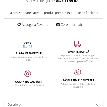
Ai nevoie de ajutor?
0378 11 99 07
La achizitionarea acestui produs primiti
189
puncte de fidelitate
Adauga la Favorite
Cere informatii
LIVRARE RAPIDĂ
PLATA ÎN 30 DE ZILE
Expediere în 24H - Poți alege și
Cumpără acum, plătește în 30 de
livrare in Easybox. Transport Gratuit
zile.
pt comenzi peste 699 Lei.
RĂSPLĂTIM FIDELITATEA
GARANȚIA CALITĂȚII
Adună puncte și folosește-le în
100% PRODUSE ORIGINALE
magazin!
Descriere