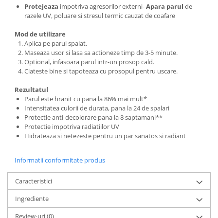
Protejeaza
impotriva agresorilor externi-
Apara parul
de
razele UV, poluare si stresul termic cauzat de coafare
Mod de utilizare
Aplica pe parul spalat.
Maseaza usor si lasa sa actioneze timp de 3-5 minute.
Optional, infasoara parul intr-un prosop cald.
Clateste bine si tapoteaza cu prosopul pentru uscare.
Rezultatul
Parul este hranit cu pana la 86% mai mult*
Intensitatea culorii de durata, pana la 24 de spalari
Protectie anti-decolorare pana la 8 saptamani**
Protectie impotriva radiatiilor UV
Hidrateaza si netezeste pentru un par sanatos si radiant
Informatii conformitate produs
Caracteristici
Ingrediente
Review-uri
(0)