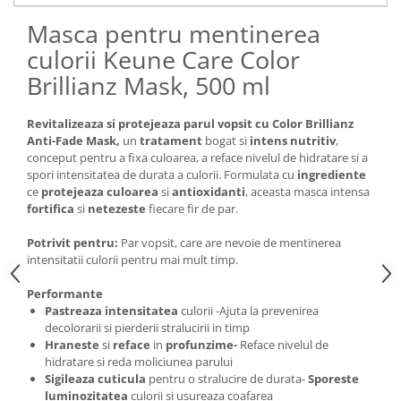
Masca pentru mentinerea
culorii Keune Care Color
Brillianz Mask, 500 ml
Revitalizeaza si protejeaza parul vopsit cu Color Brillianz
Anti-Fade Mask,
un
tratament
bogat si
intens nutritiv
,
conceput pentru a fixa culoarea, a reface nivelul de hidratare si a
spori intensitatea de durata a culorii. Formulata cu
ingrediente
ce
protejeaza culoarea
si
antioxidanti
, aceasta masca intensa
fortifica
si
netezeste
fiecare fir de par.
Potrivit pentru:
Par vopsit, care are nevoie de mentinerea
intensitatii culorii pentru mai mult timp.
Performante
Pastreaza intensitatea
culorii -Ajuta la prevenirea
decolorarii si pierderii stralucirii in timp
Hraneste
si
reface
in
profunzime-
Reface nivelul de
hidratare si reda moliciunea parului
Sigileaza cuticula
pentru o stralucire de durata-
Sporeste
luminozitatea
culorii si usureaza coafarea