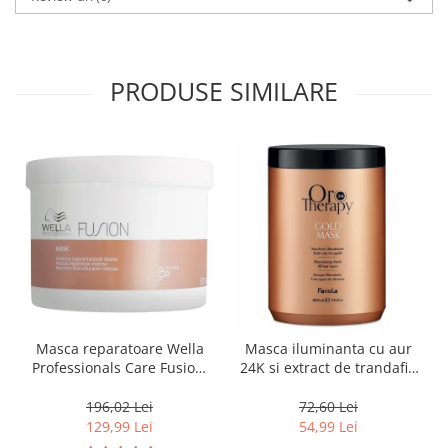
PRODUSE SIMILARE
Masca reparatoare Wella
Masca iluminanta cu aur
Professionals Care Fusion,
24K si extract de trandafir,
500 ml
pentru toate tipurile de par,
Fanola Oro Therapy, 1000
196,02 Lei
72,60 Lei
ml
129,99 Lei
54,99 Lei