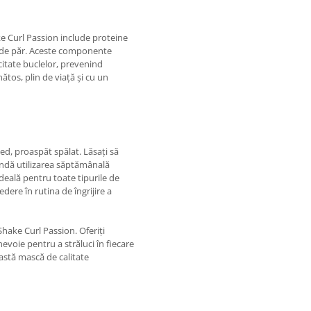
e Curl Passion include proteine
rul de păr. Aceste componente
citate buclelor, prevenind
ătos, plin de viață și cu un
ed, proaspăt spălat. Lăsați să
andă utilizarea săptămânală
deală pentru toate tipurile de
dere în rutina de îngrijire a
hake Curl Passion. Oferiți
evoie pentru a străluci în fiecare
ceastă mască de calitate