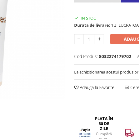
IN STOC
Durata de livrare:
1 ZI LUCRATOA
ADAUG
Cod Produs:
8032274179702
La achizitionarea acestui produs pr
Adauga la Favorite
Cere 
PLATA ÎN
30 DE
ZILE
Cumpără
acum,