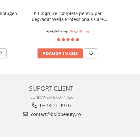
 Botugen
Kit ingrijire completa pentru par
Masca pen
degradat Wella Professionals Care
gri Inebr
Fusion, Salon Size
376,31 Lei
255,98 Lei
ADAUGA IN COS
AD
SUPORT CLIENTI
LUNI-VINERI 9:00 - 17:30
0378 11 99 07
contact@boldbeauty.ro