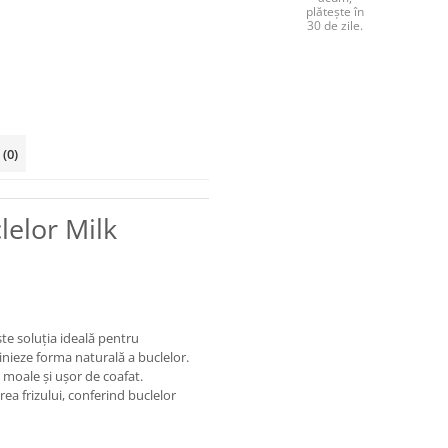
plătește în
30 de zile.
i
(0)
lelor Milk
te soluția ideală pentru
inieze forma naturală a buclelor.
 moale și ușor de coafat.
ea frizului, conferind buclelor