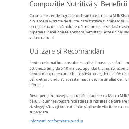
Compoziție Nutritivă și Beneficii
Cu un amestec de ingrediente hrănitoare, masca Milk Shak
din lapte și extracte de fructe, care fortifică și hrănesc fi
esențiale nu doar că hidratează profund, dar și oferă elasti
ruperea și deteriorarea acestora. Rezultatul este un păr săn
volum natural.
Utilizare și Recomandări
Pentru cele mai bune rezultate, aplicați masca pe părul um
acționeze timp de 5-10 minute, apoi clătiți bine. Se recom
pentru menținerea unor bucle sănătoase și bine definite. I
păr creț sau ondulat, această mască devine un aliat de încre
părului.
Descoperiți frumusețea naturală a buclelor cu Masca Milk S
părului dumneavoastră hidratarea și îngrijirea de care are n
zi. Alegeți să aveți bucle definite și pline de vitalitate cu a
superioară.
Informatii conformitate produs