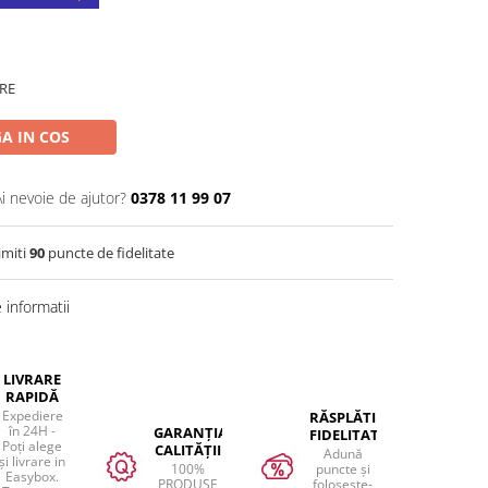
RE
A IN COS
Ai nevoie de ajutor?
0378 11 99 07
imiti
90
puncte de fidelitate
informatii
LIVRARE
RAPIDĂ
Expediere
RĂSPLĂTIM
în 24H -
GARANȚIA
FIDELITATEA
Poți alege
CALITĂȚII
Adună
și livrare in
100%
puncte și
Easybox.
PRODUSE
folosește-