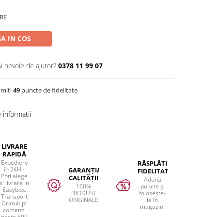
RE
A IN COS
Ai nevoie de ajutor?
0378 11 99 07
imiti
49
puncte de fidelitate
informatii
LIVRARE
RAPIDĂ
Expediere
RĂSPLĂTIM
în 24H -
GARANȚIA
FIDELITATEA
Poți alege
CALITĂȚII
Adună
și livrare in
100%
puncte și
Easybox.
PRODUSE
folosește-
Transport
ORIGINALE
le în
Gratuit pt
magazin!
comenzi
peste 699