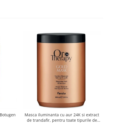
 Botugen
Masca iluminanta cu aur 24K si extract
Masca pen
de trandafir, pentru toate tipurile de
gri Inebr
par, Fanola Oro Therapy, 1000 ml