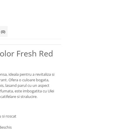
i
(0)
olor Fresh Red
a, ideala pentru a revitaliza si
rant. Ofera o culoare bogata,
his, lasand parul cu un aspect
rfumata, este imbogatita cu Ulei
tifelare si stralucire.
 si roscat
deschis