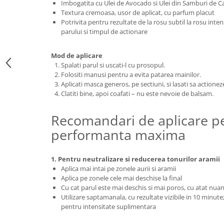
Imbogatita cu Ulei de Avocado si Ulei din Samburi de Ca
Textura cremoasa, usor de aplicat, cu parfum placut
Potrivita pentru rezultate de la rosu subtil la rosu inten
parului si timpul de actionare
Mod de aplicare
Spalati parul si uscati-l cu prosopul.
Folositi manusi pentru a evita patarea mainilor.
Aplicati masca generos, pe sectiuni, si lasati sa actione
Clatiti bine, apoi coafati – nu este nevoie de balsam.
Recomandari de aplicare p
performanta maxima
1. Pentru neutralizare si reducerea tonurilor aramii
Aplica mai intai pe zonele aurii si aramii
Aplica pe zonele cele mai deschise la final
Cu cat parul este mai deschis si mai poros, cu atat nuant
Utilizare saptamanala, cu rezultate vizibile in 10 minute
pentru intensitate suplimentara