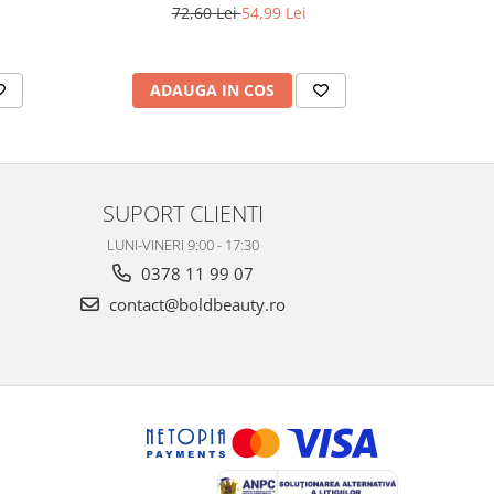
72,60 Lei
54,99 Lei
ADAUGA IN COS
AD
SUPORT CLIENTI
LUNI-VINERI 9:00 - 17:30
0378 11 99 07
contact@boldbeauty.ro