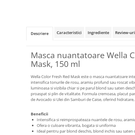
Caracteristici
Ingrediente
Review-ur
Descriere
Masca nuantatoare Wella C
Mask, 150 ml
Wella Color Fresh Red Mask este o masca nuantatoare intens
intensifica tonurile de rosu, aramiu profund sau roscat vib
luminoasa si vizibila chiar si pe parul blond sau saten desc
proaspat si plin de vitalitate. Formula cremoasa, placut pa
de Avocado si Ulei din Samburi de Caise, oferind hidratare, ca
Beneficii
Intensifica si reimprospateaza nuantele de rosu, aramiu
Ofera o culoare vibranta, bogata si uniforma
Ideal pentru par blond deschis, blond inchis sau saten 