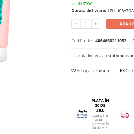
IN STOC
Durata de livrare:
1 ZI LUCRATOA
ADAUG
Cod Produs:
4064666211053
La achizitionarea acestui produs pr
Adauga la Favorite
Cere 
PLATA ÎN
30 DE
ZILE
Cumpără
acum,
plătește în
30 de zile.