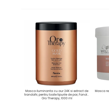
Masca iluminanta cu aur 24K si extract de
Masca re
trandafir, pentru toate tipurile de par, Fanola
Oro Therapy, 1000 ml