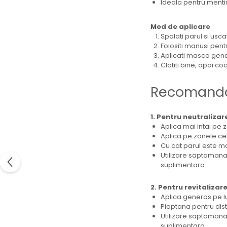
Ideala pentru mentin
Mod de aplicare
Spalati parul si usca
Folositi manusi pent
Aplicati masca gener
Clatiti bine, apoi c
Recomandar
1. Pentru neutralizar
Aplica mai intai pe z
Aplica pe zonele cel
Cu cat parul este mai
Utilizare saptamanal
suplimentara
2. Pentru revitaliza
Aplica generos pe lu
Piaptana pentru dist
Utilizare saptamanal
suplimentara