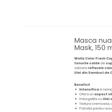
Masca nuan
Mask, 150 
Wella Color Fresh C
tonurile calde
de
cu
valoare
reflexele ca
Ulei din Samburi de 
Beneficii
Intensifica
si reim
Ofera un
aspect vi
Imbogatita cu
Ulei 
Textura cremoasa, u
Potrivita pentru rezu