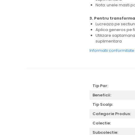
Nota: unele masti po
3. Pentru transformar
Lucreaza pe sectiun
Aplica generos pe f
Utilizare saptamanal
suplimentara
Informatii conformitat
Tip Par:
Beneficii:
Tip Scalp:
Categorie Produs:
Colectie:
Subcolectie: