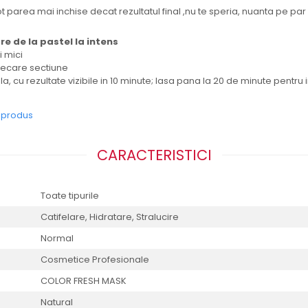
t parea mai inchise decat rezultatul final ,nu te speria, nuanta pe par
e de la pastel la intens
i mici
iecare sectiune
a, cu rezultate vizibile in 10 minute; lasa pana la 20 de minute pentru 
e produs
CARACTERISTICI
Toate tipurile
Catifelare,
Hidratare,
Stralucire
Normal
Cosmetice Profesionale
COLOR FRESH MASK
Natural