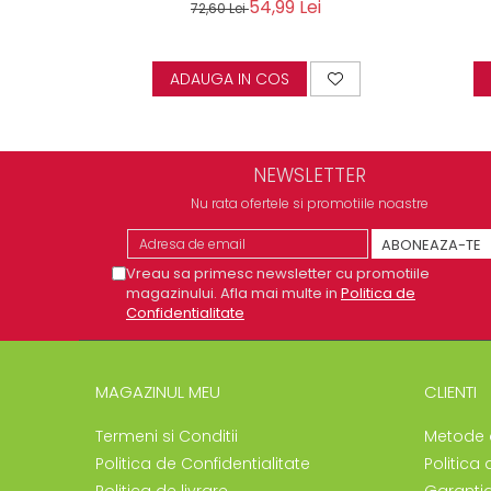
54,99 Lei
72,60 Lei
ADAUGA IN COS
NEWSLETTER
Nu rata ofertele si promotiile noastre
Vreau sa primesc newsletter cu promotiile
magazinului. Afla mai multe in
Politica de
Confidentialitate
MAGAZINUL MEU
CLIENTI
Termeni si Conditii
Metode 
Politica de Confidentialitate
Politica 