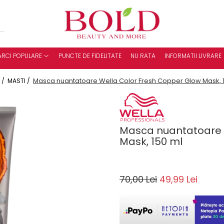
RCI POPULARE
PUNCTE DE FIDELITATE
NU RATA
INFORMATII LIVRARE
Masca nuantatoare Wella Color Fresh Copper Glow Mask, 
 /
MASTI /
Masca nuantatoare 
Mask, 150 ml
70,00 Lei
49,99 Lei