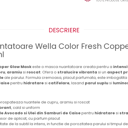
100% PRODUSE ORIG
DESCRIERE
tatoare Wella Color Fresh Copp
ml
opper Glow Mask
este o masca nuantatoare creata pentru a
intens
pru
,
aramiu
si
roscat
. Ofera o
stralucire vibranta
si un
aspect p
lde
ale parului. Formula cremoasa, placut parfumata, este imbogatita
Caise
pentru
hidratare
si
catifelare
, lasand
parul suplu
si
lumino
prospateaza nuantele de cupru, aramiu si roscat
brant
, cald si uniform
de Avocado si Ulei din Samburi de Caise
pentru
hidratare
si
stra
sor de aplicat, cu parfum placut
ltate de la subtil la intens, in functie de porozitatea parului si timpul 