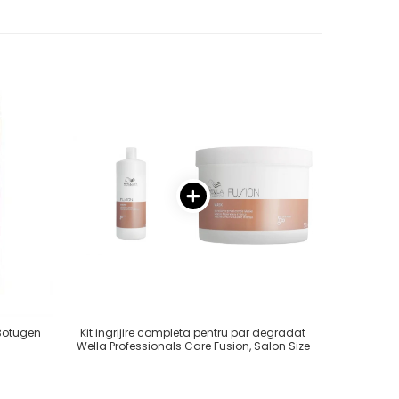
Botugen
Kit ingrijire completa pentru par degradat
Masca pent
Wella Professionals Care Fusion, Salon Size
Inebrya 