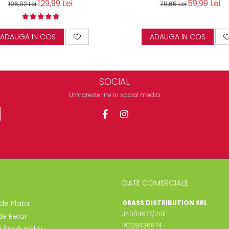
129,99 Lei
59,99 Lei
196,02 Lei
78,65 Lei
ADAUGA IN COS
ADAUGA IN COS
SOCIAL
Urmareste-ne in social media
DATE COMERCIALE
de Plata
GRASS DISTRIBUTION SRL
J40/14677/2011
de Retur
RO29436874