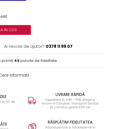
OARE
A IN COS
Ai nevoie de ajutor?
0378 11 99 07
 primiti
49
puncte de fidelitate
ere informatii
LIVRARE RAPIDĂ
ZILE
Expediere în 24H - Poți alege și
 în 30 de
livrare in Easybox. Transport Gratuit
pt comenzi peste 699 Lei.
RĂSPLĂTIM FIDELITATEA
ĂȚII
Adună puncte și folosește-le în