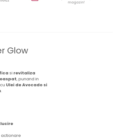
INALE
magazin!
er Glow
ifica
si
revitaliza
roaspat
, punand in
 cu
Ulei de Avocado si
s
.
lucire
de actionare