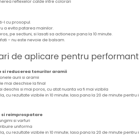
erea reflexelor calde intre colorari
ti-l cu prosopul.
ru a evita patarea mainilor.
os, pe sectiuni, si lasati sa actioneze pana la 10 minute.
oafati – nu este nevoie de balsam.
i de aplicare pentru performan
e si reducerea tonurilor aramii
onele aurii si aramii
e mai deschise la final
 deschis si mai poros, cu atat nuanta va fi mai vizibila
a, cu rezultate vizibile in 10 minute; lasa pana la 20 de minute pentru 
re si reimprospatare
ngimi si varfuri
ribuire uniforma
a, cu rezultate vizibile in 10 minute; lasa pana la 20 de minute pentru 