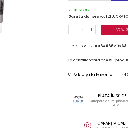
IN STOC
Durata de livrare:
1 ZI LUCRAT
ADAUG
Cod Produs:
4064666211268
La achizitionarea acestui produs
Adauga la Favorite
C
PLATA ÎN 30 DE 
Cumpără acum, plătește
zile.
GARANȚIA CALIT