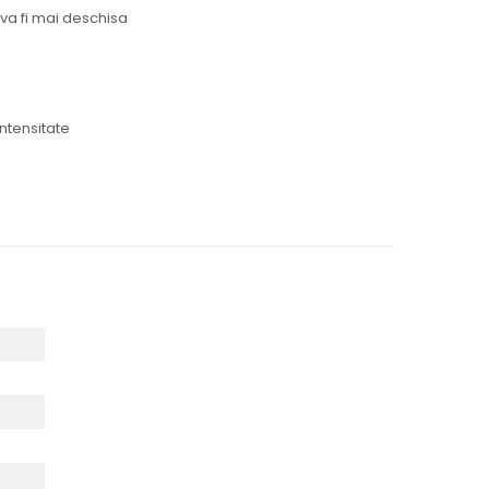
 va fi mai deschisa
intensitate