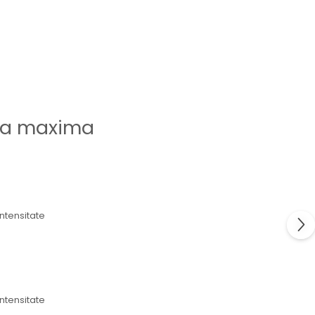
ta maxima
intensitate
intensitate