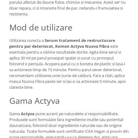
parului afectat de daune fizice, chimice si mecanice. Acest ser nu
doar repara, ci si intareste firul de par, redandu-i frumusetea si
rezistenta.
Mod de utilizare
Utilizarea corecta a
Serum tratament de restructurare
pentru par deteriorat, Kemon Actyva Nuova Fibra
este
esentiala pentru a obtine rezultatele dorite. Agita bine serul si
aplica 30 ml pe parul proaspat spalat si uscat cu prosopul,
folosind o pensula. Acopera parul cu o boneta de plastic si lasa-l
sa actioneze timp de 15 minute. Pentru parul sever deteriorat,
recomandam utilizarea unei surse de caldura. Fara a clati, aplica
masca Nuova Fibra peste ser si las-o sa actioneze 5 minute, apoi
clateste bine.
Gama Actyva
Gama
Actyva
pune accent pe naturalete si responsabilitate.
Produsele sunt formulate fara ingrediente inutile sau potential
daunatoare, folosind doar ingrediente naturale sau de origine
naturala. Toate formulele sunt certificate ICEA Vegan si provin din
surse responsabile, asigurandu-va ca alegerea dvs. este una