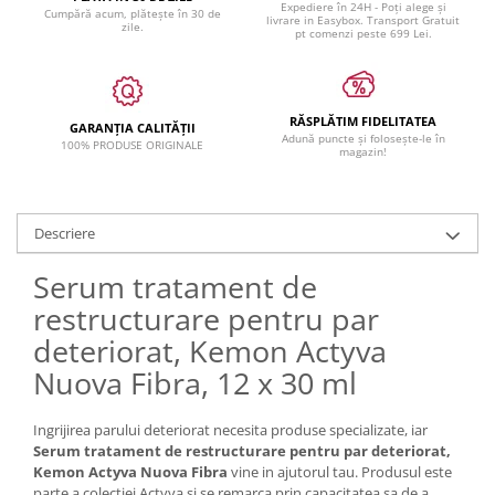
Expediere în 24H - Poți alege și
Cumpără acum, plătește în 30 de
livrare in Easybox. Transport Gratuit
zile.
pt comenzi peste 699 Lei.
RĂSPLĂTIM FIDELITATEA
GARANȚIA CALITĂȚII
Adună puncte și folosește-le în
100% PRODUSE ORIGINALE
magazin!
Descriere
Serum tratament de
restructurare pentru par
deteriorat, Kemon Actyva
Nuova Fibra, 12 x 30 ml
Ingrijirea parului deteriorat necesita produse specializate, iar
Serum tratament de restructurare pentru par deteriorat,
Kemon Actyva Nuova Fibra
vine in ajutorul tau. Produsul este
parte a colectiei Actyva si se remarca prin capacitatea sa de a