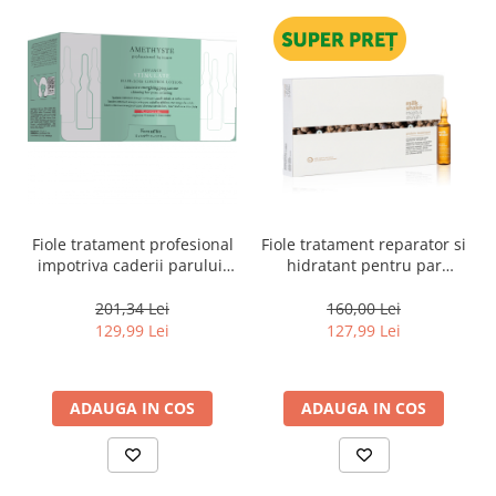
Fiole tratament profesional
Fiole tratament reparator si
impotriva caderii parului,
hidratant pentru par
cu arginina, serina si
degradat Milk Shake
treonina, Farmavita
Integrity & Strength
201,34 Lei
160,00 Lei
Amethyste Stimulate, 12 x 8
Repairing Hair Lotion, 8 x 10
129,99 Lei
127,99 Lei
ml
ml
ADAUGA IN COS
ADAUGA IN COS