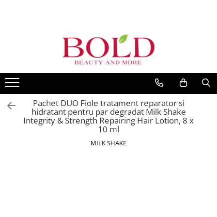
PRODUSE
MARCI POPULARE
INGRIJIRE PAR
ALFAPARF
SAMPOANE
FANOLA
BALSAMURI
FARMAVITA
MASTI
JOICO
Pachet DUO Fiole tratament reparator si
FIOLE TRATAMENT
hidratant pentru par degradat Milk Shake
JUST FOR MEN
TRATAMENTE SI SERUM
Integrity & Strength Repairing Hair Lotion, 8 x
K18
10 ml
STYLING
KEMON
PACHETE CADOU SI SETURI
MILK SHAKE
VOPSEA SI PRODUSE TEHNICE
KEUNE
ACCESORII
KOLESTON
KITURI PROMO PT SALOANE
L`OREAL PROFESSIONNEL
CORP
MILK SHAKE