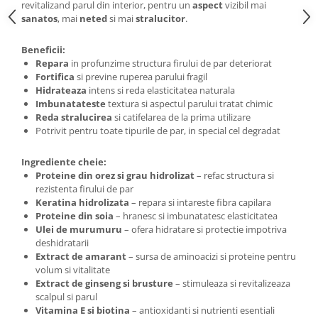
revitalizand parul din interior, pentru un
aspect
vizibil mai
sanatos
, mai
neted
si mai
stralucitor
.
Beneficii:
Repara
in profunzime structura firului de par deteriorat
Fortifica
si previne ruperea parului fragil
Hidrateaza
intens si reda elasticitatea naturala
Imbunatateste
textura si aspectul parului tratat chimic
Reda stralucirea
si catifelarea de la prima utilizare
Potrivit pentru toate tipurile de par, in special cel degradat
Ingrediente cheie:
Proteine din orez si grau hidrolizat
– refac structura si
rezistenta firului de par
Keratina hidrolizata
– repara si intareste fibra capilara
Proteine din soia
– hranesc si imbunatatesc elasticitatea
Ulei de murumuru
– ofera hidratare si protectie impotriva
deshidratarii
Extract de amarant
– sursa de aminoacizi si proteine pentru
volum si vitalitate
Extract de ginseng si brusture
– stimuleaza si revitalizeaza
scalpul si parul
Vitamina E si biotina
– antioxidanti si nutrienti esentiali