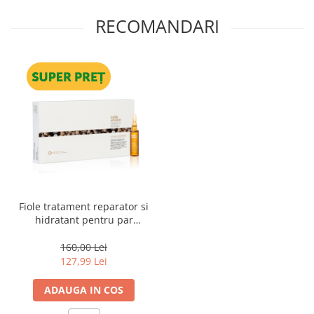
RECOMANDARI
Fiole tratament reparator si
hidratant pentru par
degradat Milk Shake
Integrity & Strength
160,00 Lei
Repairing Hair Lotion, 8 x 10
127,99 Lei
ml
ADAUGA IN COS