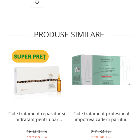
PRODUSE SIMILARE
Fiole tratament reparator si
Fiole tratament profesional
hidratant pentru par
impotriva caderii parului,
degradat Milk Shake
cu arginina, serina si
Integrity & Strength
treonina, Farmavita
160,00 Lei
201,34 Lei
Repairing Hair Lotion, 8 x 10
Amethyste Stimulate, 12 x 8
127,99 Lei
129,99 Lei