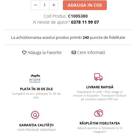
ADAUGA IN COS
Cod Produs:
C1005380
Ai nevoie de ajutor?
0378 11 99 07
La achizitionarea acestui produs primiti
240
puncte de fidelitate
Adauga la Favorite
Cere informatii
LIVRARE RAPIDĂ
PLATA ÎN 30 DE ZILE
Expediere în 24H - Poți alege și
Cumpără acum, plătește în 30 de
livrare in Easybox. Transport Gratuit
zile.
pt comenzi peste 699 Lei.
RĂSPLĂTIM FIDELITATEA
GARANȚIA CALITĂȚII
Adună puncte și folosește-le în
100% PRODUSE ORIGINALE
magazin!