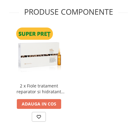
PRODUSE COMPONENTE
2 x Fiole tratament
reparator si hidratant
pentru par degradat Milk
Shake Integrity &
ADAUGA IN COS
Strength Repairing Hair
Lotion, 8 x 10 ml