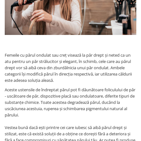
WELLA PROFESSIONALS
Femeile cu părul ondulat sau creț visează la păr drept și neted ca un
atu pentru un păr strălucitor și elegant, în schimb, cele care au părul
drept vor să aibă ceva din zburdălnicia unui păr ondulat. Ambele
categorii își modifică părul în direcția respectivă, iar utilizarea căldurii
este adesea soluția aleasă.
Aceste ustensile de îndreptat părul pot fi dăunătoare foliculului de păr
- uscătoare de păr, dispozitive placă sau ondulatoare, diferite tipuri de
substanțe chimice. Toate acestea degradează părul, ducând la
uscăciunea acestuia, ruperea și schimbarea pigmentului natural al
părului.
Vestea bună dacă ești printre cei care iubesc să aibă părul drept și
stilizat, este că există soluții de a obține ce dorești fără a deteriora și
fără a face compromisuri cu sănătatea părului tău. Ar putea fi produse