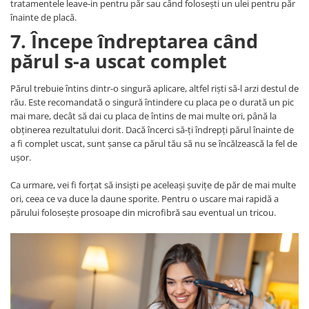
tratamentele leave-in pentru păr sau când folosești un ulei pentru păr
înainte de placă.
7. Începe îndreptarea când
părul s-a uscat complet
Părul trebuie întins dintr-o singură aplicare, altfel rişti să-l arzi destul de
rău. Este recomandată o singură întindere cu placa pe o durată un pic
mai mare, decât să dai cu placa de întins de mai multe ori, până la
obţinerea rezultatului dorit. Dacă încerci să-ți îndrepți părul înainte de
a fi complet uscat, sunt șanse ca părul tău să nu se încălzească la fel de
ușor.
Ca urmare, vei fi forțat să insiști pe aceleași șuvițe de păr de mai multe
ori, ceea ce va duce la daune sporite. Pentru o uscare mai rapidă a
părului folosește prosoape din microfibră sau eventual un tricou.