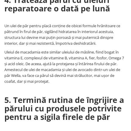
reparatoare o dată pe lună
Un ulei de păr pentru placă conține de obicei formule hrănitoare ce
pătrund în firul de păr, sigilând hidratarea în interiorul acestuia,
structura lui devine mai puțin poroasă şi mai puternică dinspre
interior, dar şi mai rezistentă, împotriva deshidratării.
Uleiul de macadamia este similar uleiului de măsline, fiind bogat în
vitamina E, complexul de vitamine B, vitamina A, fier, fosfor, Omega 7
și acid oleic. De aceea, ajută la protejarea și întărirea firului de păr.
Amestecul de ulei de macadamia și ulei de avocado dintr-un ulei de
păr Wella, va face ca părul să devină mai strălucitor, mai ușor de
coafat, dar și mai protejat.
5. Termină rutina de îngrijire a
părului cu produsele potrivite
pentru a sigila firele de păr