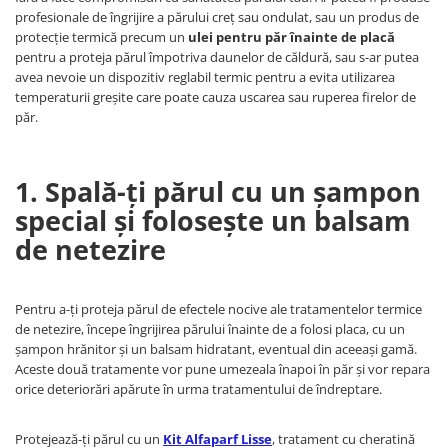
profesionale de îngrijire a părului creț sau ondulat, sau un produs de
protecție termică precum un
ulei pentru păr înainte de placă
pentru a proteja părul împotriva daunelor de căldură, sau s-ar putea
avea nevoie un dispozitiv reglabil termic pentru a evita utilizarea
temperaturii greșite care poate cauza uscarea sau ruperea firelor de
păr.
1. Spală-ți părul cu un șampon
special și folosește un balsam
de netezire
Pentru a-ți proteja părul de efectele nocive ale tratamentelor termice
de netezire, începe îngrijirea părului înainte de a folosi placa, cu un
șampon hrănitor și un balsam hidratant, eventual din aceeași gamă.
Aceste două tratamente vor pune umezeala înapoi în păr și vor repara
orice deteriorări apărute în urma tratamentului de îndreptare.
Protejează-ți părul cu un
Kit Alfaparf Lisse
, tratament cu cheratină