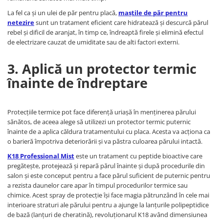
La fel ca și un ulei de păr pentru placă,
maștile de păr pentru
netezire
sunt un tratament eficient care hidratează și descurcă părul
rebel și dificil de aranjat, în timp ce, îndreaptă firele și elimină efectul
de electrizare cauzat de umiditate sau de alti factori externi.
3. Aplică un protector termic
înainte de îndreptare
Protecțiile termice pot face diferență uriașă în menținerea părului
sănătos, de aceea alege să utilizezi un protector termic puternic
înainte de a aplica căldura tratamentului cu placa. Acesta va acționa ca
o barieră împotriva deteriorării și va păstra culoarea părului intactă.
K18 Professional Mist
este un tratament cu peptide bioactive care
pregătește, protejează și repară părul înainte și după procedurile din
salon și este conceput pentru a face părul suficient de puternic pentru
a rezista daunelor care apar în timpul procedurilor termice sau
chimice. Acest spray de protecție își face magia pătrunzând în cele mai
interioare straturi ale părului pentru a ajunge la lanțurile polipeptidice
de bază (lanțuri de cheratină), revoluționarul K18 având dimensiunea