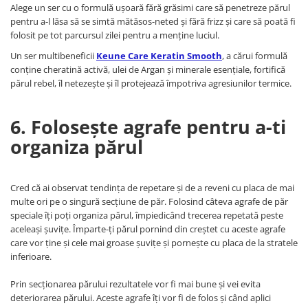
Alege un ser cu o formulă ușoară fără grăsimi care să penetreze părul
pentru a-l lăsa să se simtă mătăsos-neted și fără frizz și care să poată fi
folosit pe tot parcursul zilei pentru a menține luciul.
Un ser multibeneficii
Keune Care Keratin Smooth
, a cărui formulă
conține cheratină activă, ulei de Argan și minerale esențiale, fortifică
părul rebel, îl netezește și îl protejează împotriva agresiunilor termice.
6. Folosește agrafe pentru a-ti
organiza părul
Cred că ai observat tendința de repetare și de a reveni cu placa de mai
multe ori pe o singură secțiune de păr. Folosind câteva agrafe de păr
speciale îți poți organiza părul, împiedicând trecerea repetată peste
aceleași șuvițe. Împarte-ți părul pornind din creștet cu aceste agrafe
care vor ține și cele mai groase șuvițe și pornește cu placa de la stratele
inferioare.
Prin secționarea părului rezultatele vor fi mai bune și vei evita
deteriorarea părului. Aceste agrafe îți vor fi de folos și când aplici