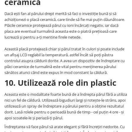
ceramică
Dacă ești fan al părului drept merită să faci o investiție bună și să
achiziționezi o placă ceramică, care tinde să fie mai puțin dăunătoare.
Plăcile ceramice protejează părul cu ioni încărcați negativ, iar dacă
placa are eventual turmalină aceasta este o piatră prețioasă care
lucrează și pentru a-ți mentine firele netede.
Această placă protejează chiar și părul tratat în culori și poate include
un afișaj LCD reglabil la temperatură, astfel încât să poți păstra
controlul asupra căldurii dorite. A avea un dispozitiv de îndreptare cu
plăci ceramice de turmalină este vital pentru menținerea părului
sănătos atunci când este expus în mod constant la căldură.
10. Utilizează role din plastic
Aceasta este o modalitate foarte bună de a îndrepta părul fără a utiliza
nici un fel de căldură. Utilizează bigudiuri largi și rotește-le strâns, apoi
utilizează un spray de îndreptare a părului pentru a obține rezultatul
dorit. Lasă rolele pentru o perioadă bună de timp - cel puțin 4 ore - și
apoi scoatele-le și periază-ți părul.
Îndreptarea vă face părul să arate elegant și fără încrețiri nedorite. Cu