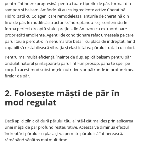
pentru întindere progresivă, pentru toate tipurile de păr, format din
șampon și balsam. Amândouă au ca ingrediente active Cheratină
Hidrolizată cu Colagen, care remodelează lanțurile de cheratină din
firul de păr, le modifică structurile, îndreptându-le și conferindu-le
forma perfect dreaptă și ulei prețios din Amazon cu extraordinare
proprietăți emoliente. Agenții de condiționare refac umezeala pe care
părul tău a pierdut-o în nenumărate bătălii cu placa de îndreptat, fiind
capabili să restabilească vibrația și elasticitatea părului tratat cu culori.
Pentru mai multă eficiență, înainte de duș, aplică balsam pentru păr
ondulat natural și înfășoară-ți părul într-un prosop, până te speli pe
corp. În acest mod substanțele nutritive vor pătrunde în profunzimea
firelor de păr.
2. Folosește măști de păr în
mod regulat
Dacă aplici zilnic căldură părului tău, alintă-l cât mai des prin aplicarea
unei măști de păr profund restaurative. Aceasta va diminua efectul
îndreptării părului cu placa și va permite părului să întinerească,
rămânând sănătos mai mult timp.