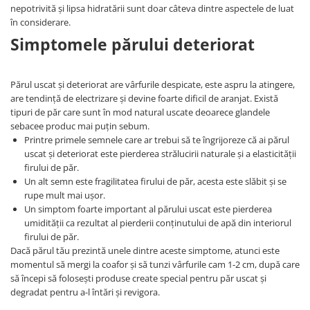
nepotrivită și lipsa hidratării sunt doar câteva dintre aspectele de luat
în considerare.
Simptomele părului deteriorat
Părul uscat și deteriorat are vârfurile despicate, este aspru la atingere,
are tendință de electrizare și devine foarte dificil de aranjat. Există
tipuri de păr care sunt în mod natural uscate deoarece glandele
sebacee produc mai puțin sebum.
Printre primele semnele care ar trebui să te îngrijoreze că ai părul
uscat și deteriorat este pierderea strălucirii naturale și a elasticității
firului de păr.
Un alt semn este fragilitatea firului de păr, acesta este slăbit și se
rupe mult mai ușor.
Un simptom foarte important al părului uscat este pierderea
umidității ca rezultat al pierderii conținutului de apă din interiorul
firului de păr.
Dacă părul tău prezintă unele dintre aceste simptome, atunci este
momentul să mergi la coafor și să tunzi vârfurile cam 1-2 cm, după care
să începi să folosești produse create special pentru păr uscat și
degradat pentru a-l întări și revigora.