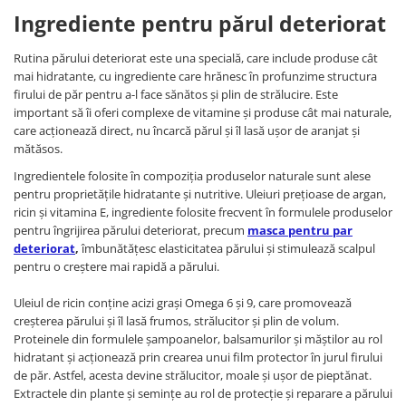
Ingrediente pentru părul deteriorat
Rutina părului deteriorat este una specială, care include produse cât
mai hidratante, cu ingrediente care hrănesc în profunzime structura
firului de păr pentru a-l face sănătos și plin de strălucire. Este
important să îi oferi complexe de vitamine și produse cât mai naturale,
care acționează direct, nu încarcă părul și îl lasă ușor de aranjat și
mătăsos.
Ingredientele folosite în compoziția produselor naturale sunt alese
pentru proprietățile hidratante și nutritive. Uleiuri prețioase de argan,
ricin și vitamina E, ingrediente folosite frecvent în formulele produselor
pentru îngrijirea părului deteriorat, precum
masca pentru par
deteriorat
,
îmbunătățesc elasticitatea părului și stimulează scalpul
pentru o creștere mai rapidă a părului.
Uleiul de ricin conține acizi grași Omega 6 și 9, care promovează
creșterea părului și îl lasă frumos, strălucitor și plin de volum.
Proteinele din formulele șampoanelor, balsamurilor și măștilor au rol
hidratant și acționează prin crearea unui film protector în jurul firului
de păr. Astfel, acesta devine strălucitor, moale și ușor de pieptănat.
Extractele din plante și semințe au rol de protecție și reparare a părului