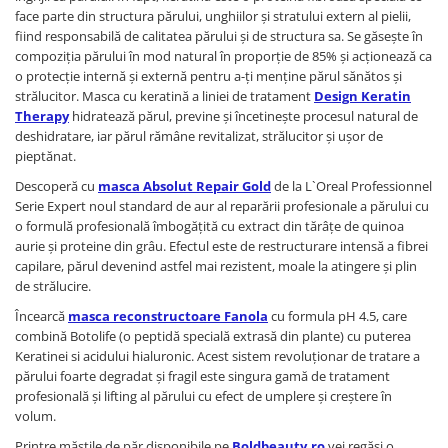
face parte din structura părului, unghiilor și stratului extern al pielii,
fiind responsabilă de calitatea părului și de structura sa. Se găseşte în
compoziţia părului în mod natural în proporţie de 85% și acționează ca
o protecție internă și externă pentru a-ți menține părul sănătos și
strălucitor. Masca cu keratină a liniei de tratament
Design Keratin
Therapy
hidratează părul, previne și încetinește procesul natural de
deshidratare, iar părul rămâne revitalizat, strălucitor și ușor de
pieptănat.
Descoperă cu
masca Absolut Repair Gold
de la L`Oreal Professionnel
Serie Expert noul standard de aur al reparării profesionale a părului cu
o formulă profesională îmbogățită cu extract din tărâțe de quinoa
aurie și proteine din grâu. Efectul este de restructurare intensă a fibrei
capilare, părul devenind astfel mai rezistent, moale la atingere și plin
de strălucire.
Încearcă
masca reconstructoare Fanola
cu formula pH 4.5, care
combină Botolife (o peptidă specială extrasă din plante) cu puterea
Keratinei si acidului hialuronic. Acest sistem revoluționar de tratare a
părului foarte degradat și fragil este singura gamă de tratament
profesională și lifting al părului cu efect de umplere și creștere în
volum.
Printre măștile de păr disponibile pe
Boldbeauty.ro
vei regăsi o