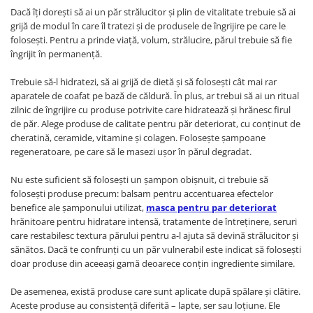
Dacă îți dorești să ai un păr strălucitor și plin de vitalitate trebuie să ai
grijă de modul în care îl tratezi și de produsele de îngrijire pe care le
folosești. Pentru a prinde viață, volum, strălucire, părul trebuie să fie
îngrijit în permanență.
Trebuie să-l hidratezi, să ai grijă de dietă şi să folosești cât mai rar
aparatele de coafat pe bază de căldură. În plus, ar trebui să ai un ritual
zilnic de îngrijire cu produse potrivite care hidratează și hrănesc firul
de păr. Alege produse de calitate pentru păr deteriorat, cu conținut de
cheratină, ceramide, vitamine și colagen. Folosește șampoane
regeneratoare, pe care să le masezi ușor în părul degradat.
Nu este suficient să folosești un șampon obișnuit, ci trebuie să
folosești produse precum: balsam pentru accentuarea efectelor
benefice ale șamponului utilizat,
masca pentru par deteriorat
hrănitoare pentru hidratare intensă, tratamente de întreținere, seruri
care restabilesc textura părului pentru a-l ajuta să devină strălucitor și
sănătos. Dacă te confrunți cu un păr vulnerabil este indicat să folosești
doar produse din aceeași gamă deoarece conțin ingrediente similare.
De asemenea, există produse care sunt aplicate după spălare și clătire.
Aceste produse au consistență diferită – lapte, ser sau loțiune. Ele