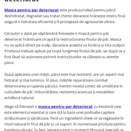
Masca pentru par deteriorat
este produsul ideal pentru părul
deshidratat, degradat sau tratat chimic deoarece hrănește intens firul,
asigură o hidratare eficientă și îl protejează de agresiunile zilnice.
Cel puțin o dată pe săptămână folosește o mască pentru păr
deteriorat hrănitoare ce ajută la restructurarea firului de păr. Masca
nu se aplică direct pe scalp, deoarece aceasta va încărca și irita scalpul.
Produsul trebuie aplicat pe toată lungimea firului de păr, iar după ce a
fost lăsat să acționeze potrivit instrucțiunilor se clătește cu atenție
părul.
După aplicarea unei măști, părul este mai rezistent, are un aspect mai
hidratat și mai luminos. În plus, măștile reparatoare combat
deteriorarea și ruperea părului, mențin nivelul corect de umiditate în
cuticulele de păr, îmbunătățesc rezistența acestuia și restabilesc
echilibrul natural.
Alege să folosești o
masca pentru par deteriorat
cu keratină care
este elementul esențial și care stă la baza unei podoabe capilare
strălucitoare și sănătoase, fiind un ingredient-cheie ce se regăsește în
mod natural în firul de păr și, ca suport, în numeroase produse pentru
îngrijirea părului. În fapt, keratina este o proteină fibroasă specială ce