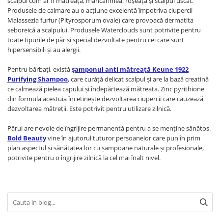
scalpul cum ar fi mătreața, mâncărimea, roșeața și scalpul uscat.
Produsele de calmare au o acțiune excelentă împotriva ciupercii
Malassezia furfur (Pityrosporum ovale) care provoacă dermatita
seboreică a scalpului. Produsele Waterclouds sunt potrivite pentru
toate tipurile de păr și special dezvoltate pentru cei care sunt
hipersensibili și au alergii.
Pentru bărbați, există
șamponul anti mătreață Keune 1922
Purifying Shampoo
, care curăță delicat scalpul și are la bază creatină
ce calmează pielea capului și îndepărtează mătreața. Zinc pyrithione
din formula acestuia încetinește dezvoltarea ciupercii care cauzează
dezvoltarea mătreții. Este potrivit pentru utilizare zilnică.
Părul are nevoie de îngrijire permanentă pentru a se menține sănătos.
Bold Beauty
vine în ajutorul tuturor persoanelor care pun în prim
plan aspectul și sănătatea lor cu șampoane naturale și profesionale,
potrivite pentru o îngrijire zilnică la cel mai înalt nivel.