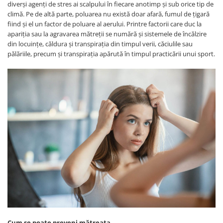
diverși agenți de stres ai scalpului în fiecare anotimp și sub orice tip de
climă. Pe de altă parte, poluarea nu există doar afară, fumul de țigară
fiind și el un factor de poluare al aerului. Printre factorii care duc la
apariția sau la agravarea mătreții se numără și sistemele de încălzire
din locuințe, căldura și transpirația din timpul verii, căciulile sau
pălăriile, precum și transpirația apărută în timpul practicării unui sport.
Cum se poate preveni mătreața