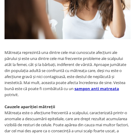
WELLA PROFESSIONALS
Mătreața reprezintă una dintre cele mai cunoscute afecțiuni ale
părului și este una dintre cele mai frecvente probleme ale scalpului
atât la femei, cât și la bărbați, indiferent de vârstă. Aproape jumătate
din populația adultă se confruntă cu mătreața care, deși nu este o
afecțiune gravă și nici contagioasă, este destul de neplăcută și
inestetică. Mai mult, aceasta poate afecta încrederea de sine. Vestea
bună este că poate fi combătută cu un
sampon anti matreata
potrivit.
Cauzele apariției mătreții
Mătreaţa este o afecțiune frecventă a scalpului, caracterizată printr-o
anomalie a descuamării epiteliale, care are drept rezultat acumularea
vizibilă de resturi de celule. Poate apărea din cauza mai multor factori,
dar cel mai des apare ca o consecinţă a unui scalp foarte uscat, a