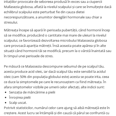
iritaţiilor provocate de seboreea produsă în exces sau a ciupercii
Mallasezia globosa, aflată la nivelul scalpului şi care se înmulţeşte dacă
echilibrul scalpului este perturbat fie din cauza dietei
necorespunzătoare, a anumitor dereglări hormonale sau chiar a
stresului.
Mătreaţa începe să apară în perioada pubertăţii, când hormonii încep
să se modifice, producând o cantitate mai mare de uleiuri la nivelul
scalpului, ce favorizează dezvoltarea microbului Malassezia globosa
care provoacă apariţia mătreţii. Însă aceasta poate apărea și în alte
situaţii când hormonii tăi se modifică, precum la o vârstă înaintată sau
în timpul unei perioade de stres.
Pe măsură ce Malassezia descompune sebumul de pe scalpul tău,
acesta produce acid oleic, iar dacă scalpul tău este sensibil la acidul
oleic (cam 50% din populaţia globului este) acesta se poate irita, ceea
ce duce la simptomele pe care le recunoaştem ca fiind mătreaţa. În
afara simptomelor vizibile pe umerii celor afectați, alte indicii sunt:
Senzaţia de mâncărime a pielii
Înroşirea pielii
Scalp uscat.
Potrivit statisticilor, numărul celor care ajung să aibă mătreață este în
creștere. Acest lucru se întâmplă și din cauză că părul se confruntă cu