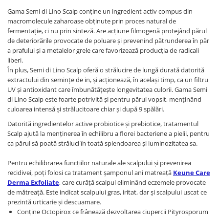
Gama Semi di Lino Scalp conține un ingredient activ compus din
macromolecule zaharoase obținute prin proces natural de
fermentație, ci nu prin sinteză. Are acțiune filmogenă protejând părul
de deteriorările provocate de poluare și prevenind pătrunderea în păr
a prafului și a metalelor grele care favorizează producția de radicali
liberi.
În plus, Semi di Lino Scalp oferă o strălucire de lungă durată datorită
extractului din semințe de in, și acționează, în același timp, ca un filtru
UV și antioxidant care îmbunătățește longevitatea culorii. Gama Semi
di Lino Scalp este foarte potrivită și pentru părul vopsit, menținând
culoarea intensă și strălucitoare chiar și după 9 spălări.
Datorită ingredientelor active probiotice și prebiotice, tratamentul
Scalp ajută la menținerea în echilibru a florei bacteriene a pielii, pentru
ca părul să poată străluci în toată splendoarea și luminozitatea sa.
Pentru echilibrarea funcțiilor naturale ale scalpului și prevenirea
recidivei, poți folosi ca tratament șamponul ani matreață
Keune Care
Derma Exfoliate
, care curăță scalpul eliminând eczemele provocate
de mătreață. Este indicat scalpului gras, iritat, dar și scalpului uscat ce
prezintă urticarie și descuamare.
Conține Octopirox ce frânează dezvoltarea ciupercii Pityrosporum