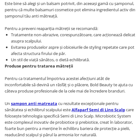
Este bine să alegi și un balsam potrivit, din aceeași gamă cu șamponul,
pentru că multe balsamuri cosmetice pot elimina ingredientul activ din
șamponul tău anti mătreață.
Pentru a preveni reapariția mătreții se recomandă:
Tratamente non-abrazive, corespunzătoare, care acționează delicat
asupra scalpului.
Evitarea produselor aspre și obiceiurile de styling repetate care pot
afecta structura firului de păr.
Un stil de viață sănătos, o dietă echilibrată.
Produse pentru tratarea mătreții
Pentru ca tratamentul împotriva acestei afecțiuni atât de
inconfortabile să devină un răsfăț și o plăcere, Bold Beauty te ajuta cu
câteva produse profesionale de la cele mai de încredere branduri.
Un
sampon anti matreata
cu rezultate excepționale pentru
sănătatea și echilibrul scalpului este
Alfaparf Semi di Lino Scalp
care
folosește tehnologia specifică Semi di Lino Scalp. Microbiotic System
este complexul inovativ de probiotice și prebiotice, creat în laborator,
foarte bun pentru a menține în echilibru bariera de protecție a pielii,
readucând scalpul și părul la armonia lor naturală.