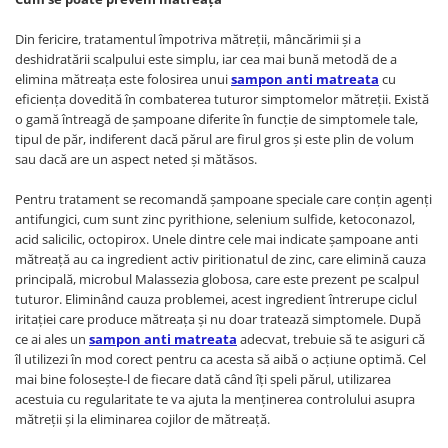
Din fericire, tratamentul împotriva mătreţii, mâncărimii şi a
deshidratării scalpului este simplu, iar cea mai bună metodă de a
elimina mătreaţa este folosirea unui
sampon anti matreata
cu
eficienţa dovedită în combaterea tuturor simptomelor mătreţii. Există
o gamă întreagă de şampoane diferite în funcţie de simptomele tale,
tipul de păr, indiferent dacă părul are firul gros și este plin de volum
sau dacă are un aspect neted şi mătăsos.
Pentru tratament se recomandă şampoane speciale care conţin agenţi
antifungici, cum sunt zinc pyrithione, selenium sulfide, ketoconazol,
acid salicilic, octopirox. Unele dintre cele mai indicate șampoane anti
mătreață au ca ingredient activ piritionatul de zinc, care elimină cauza
principală, microbul Malassezia globosa, care este prezent pe scalpul
tuturor. Eliminând cauza problemei, acest ingredient întrerupe ciclul
iritaţiei care produce mătreaţa şi nu doar tratează simptomele. După
ce ai ales un
sampon anti matreata
adecvat, trebuie să te asiguri că
îl utilizezi în mod corect pentru ca acesta să aibă o acţiune optimă. Cel
mai bine folosește-l de fiecare dată când îți speli părul, utilizarea
acestuia cu regularitate te va ajuta la menținerea controlului asupra
mătreţii şi la eliminarea cojilor de mătreaţă.