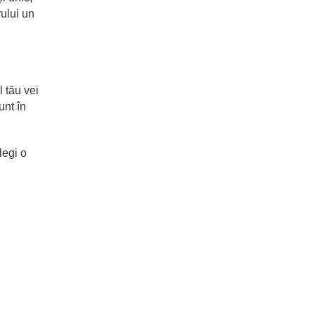
rului un
 tău vei
unt în
legi o