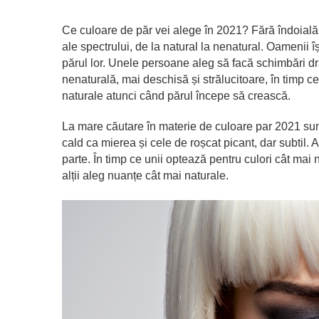
Ce culoare de păr vei alege în 2021? Fără îndoială v
ale spectrului, de la natural la nenatural. Oamenii 
părul lor. Unele persoane aleg să facă schimbări dr
nenaturală, mai deschisă și strălucitoare, în timp ce
naturale atunci când părul începe să crească.
La mare căutare în materie de culoare par 2021 sunt
cald ca mierea și cele de roșcat picant, dar subtil. 
parte. În timp ce unii optează pentru culori cât mai 
alții aleg nuanțe cât mai naturale.