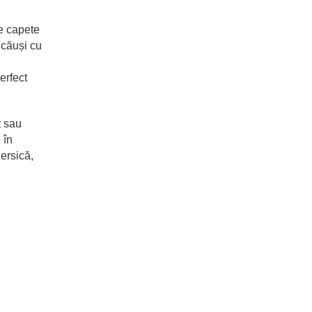
le capete
ucăuși cu
erfect
t sau
 în
iersică,