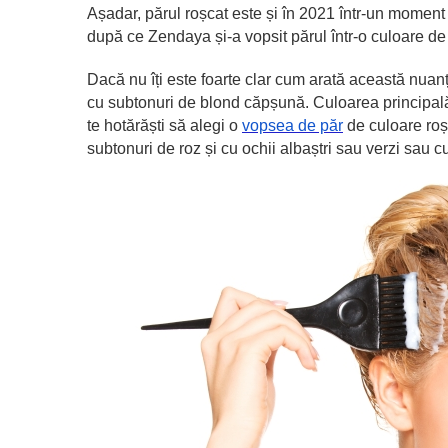
Așadar, părul roșcat este și în 2021 într-un moment
după ce Zendaya și-a vopsit părul într-o culoare 
Dacă nu îți este foarte clar cum arată această nuan
cu subtonuri de blond căpșună. Culoarea principală
te hotărăști să alegi o
vopsea de păr
de culoare roșu
subtonuri de roz și cu ochii albaștri sau verzi sau 