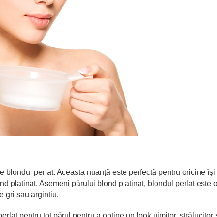
e blondul perlat. Aceasta nuanță este perfectă pentru oricine își
nd platinat. Asemeni părului blond platinat, blondul perlat este 
 gri sau argintiu.
erlat pentru tot părul pentru a obține un look uimitor, strălucitor ș