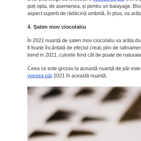
poți opta, de asemenea, și pentru un balayage. Blond
aspect superb de rădăcină umbrită. În plus, va arăt
4. Șaten mov ciocolatiu
În 2021 nuanță de șaten mov ciocolatiu va arăta dulc
fi foarte încântată de efectul creat, plin de rafina
trend in 2021, culorile fiind cât de poate de naturale
Ceea ce este grozav la această nuanță de păr este c
vopsea păr
2021 în această nuanță.