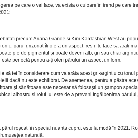
egerea pe care o vei face, va exista o culoare în trend pe care tr
 2021:
elebrități precum Ariana Grande si Kim Kardashian West au popu
ronic, părul grizonat îți oferă un aspect fresh, te face să arăți ma
poate pierde pigmentul și poate deveni alb, gri sau chiar argintiu
i este perfectă pentru a-ți oferi părului un aspect uniform.
 să iei în considerare cum va arăta acest gri-argintiu cu tonul p
 pielii dacă nu este echilibrat. De asemenea, pentru a păstra ace
citoare și sănătoase este necesar să folosești un șampon specia
icei albastru și rolul lui este de a preveni îngălbenirea părului,
ă părul roșcat, în special nuanța cupru, este la modă în 2021. Ro
frumusețea naturală.