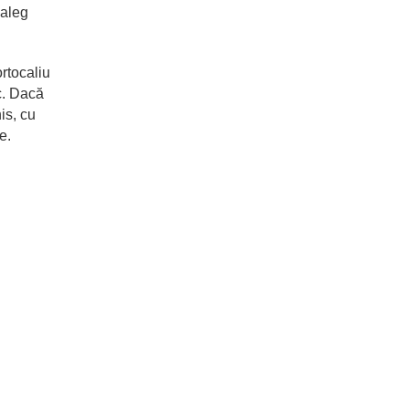
 aleg
rtocaliu
c. Dacă
is, cu
e.