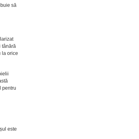
ebuie să
larizat
i tânără
 la orice
ielii
astă
l pentru
șul este