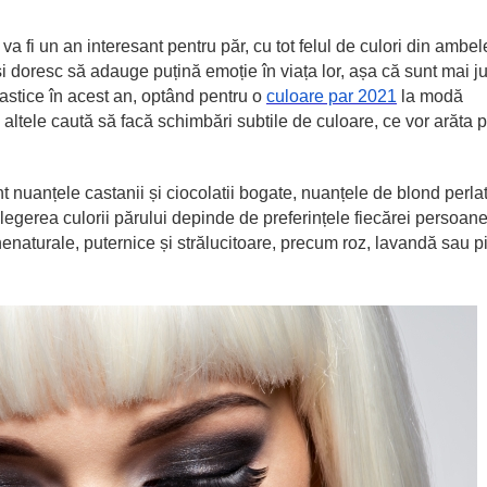
a fi un an interesant pentru păr, cu tot felul de culori din ambe
își doresc să adauge puțină emoție în viața lor, așa că sunt mai j
astice în acest an, optând pentru o
culoare par 2021
la modă
 altele caută să facă schimbări subtile de culoare, ce vor arăta p
 nuanțele castanii și ciocolatii bogate, nuanțele de blond perla
Alegerea culorii părului depinde de preferințele fiecărei persoane
nenaturale, puternice și strălucitoare, precum roz, lavandă sau p