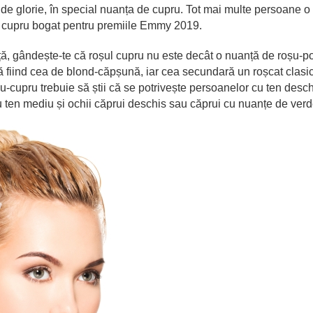
 de glorie, în special nuanța de cupru. Tot mai multe persoane o
de cupru bogat pentru premiile Emmy 2019.
ță, gândește-te că roșul cupru nu este decât o nuanță de roșu-po
 fiind cea de blond-căpșună, iar cea secundară un roșcat clasi
-cupru trebuie să știi că se potrivește persoanelor cu ten desch
cu ten mediu și ochii căprui deschis sau căprui cu nuanțe de verd