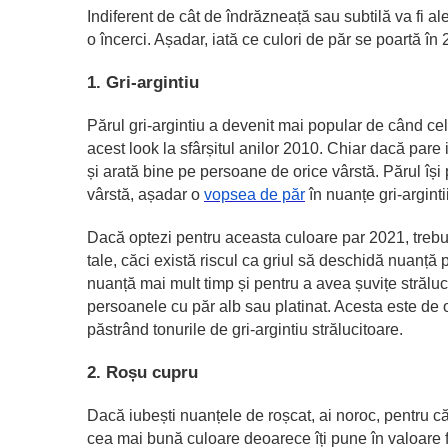
Indiferent de cât de îndrăzneață sau subtilă va fi al
o încerci. Așadar, iată ce culori de păr se poartă în
1. Gri-argintiu
Părul gri-argintiu a devenit mai popular de când c
acest look la sfârșitul anilor 2010. Chiar dacă pare i
și arată bine pe persoane de orice vârstă. Părul își 
vârstă, așadar o
vopsea de păr
în nuanțe gri-arginti
Dacă optezi pentru aceasta culoare par 2021, trebuie
tale, căci există riscul ca griul să deschidă nuanță
nuanță mai mult timp și pentru a avea șuvițe strălu
persoanele cu păr alb sau platinat. Acesta este de ob
păstrând tonurile de gri-argintiu strălucitoare.
2. Roșu cupru
Dacă iubești nuanțele de roșcat, ai noroc, pentru c
cea mai bună culoare deoarece îți pune în valoare 