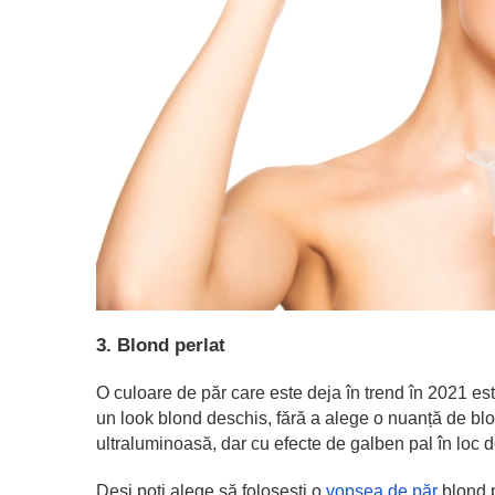
3. Blond perlat
O culoare de păr care este deja în trend în 2021 est
un look blond deschis, fără a alege o nuanță de blo
ultraluminoasă, dar cu efecte de galben pal în loc de
Deși poți alege să folosești o
vopsea de păr
blond p