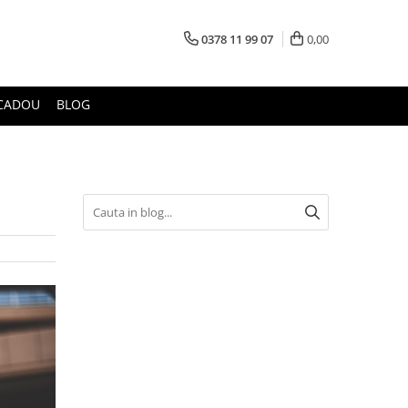
0378 11 99 07
0,00
CADOU
BLOG