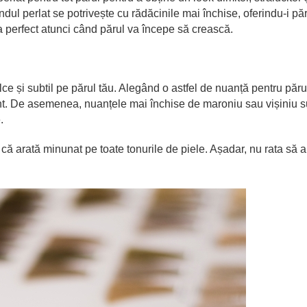
ul perlat se potrivește cu rădăcinile mai închise, oferindu-i pă
a perfect atunci când părul va începe să crească.
e și subtil pe părul tău. Alegând o astfel de nuanță pentru părul
ment. De asemenea, nuanțele mai închise de maroniu sau vișiniu s
.
ă arată minunat pe toate tonurile de piele. Așadar, nu rata să a