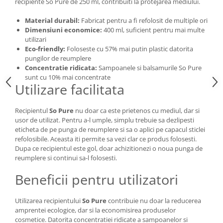
recipiente So Pure de 250 ml, contribuiti la protejarea mediului.
Material durabil:
Fabricat pentru a fi refolosit de multiple ori
Dimensiuni economice:
400 ml, suficient pentru mai multe
utilizari
Eco-friendly:
Foloseste cu 57% mai putin plastic datorita
pungilor de reumplere
Concentratie ridicata:
Sampoanele si balsamurile So Pure
sunt cu 10% mai concentrate
Utilizare facilitata
Recipientul
So Pure
nu doar ca este prietenos cu mediul, dar si
usor de utilizat. Pentru a-l umple, simplu trebuie sa dezlipesti
eticheta de pe punga de reumplere si sa o aplici pe capacul sticlei
refolosibile. Aceasta iti permite sa vezi clar ce produs folosesti.
Dupa ce recipientul este gol, doar achizitionezi o noua punga de
reumplere si continui sa-l folosesti.
Beneficii pentru utilizatori
Utilizarea recipientului
So Pure
contribuie nu doar la reducerea
amprentei ecologice, dar si la economisirea produselor
cosmetice. Datorita concentratiei ridicate a sampoanelor si