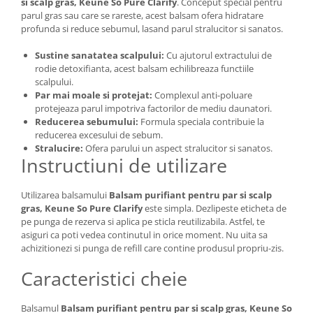
si scalp gras, Keune So Pure Clarify
. Conceput special pentru
parul gras sau care se rareste, acest balsam ofera hidratare
profunda si reduce sebumul, lasand parul stralucitor si sanatos.
Sustine sanatatea scalpului:
Cu ajutorul extractului de
rodie detoxifianta, acest balsam echilibreaza functiile
scalpului.
Par mai moale si protejat:
Complexul anti-poluare
protejeaza parul impotriva factorilor de mediu daunatori.
Reducerea sebumului:
Formula speciala contribuie la
reducerea excesului de sebum.
Stralucire:
Ofera parului un aspect stralucitor si sanatos.
Instructiuni de utilizare
Utilizarea balsamului
Balsam purifiant pentru par si scalp
gras, Keune So Pure Clarify
este simpla. Dezlipeste eticheta de
pe punga de rezerva si aplica pe sticla reutilizabila. Astfel, te
asiguri ca poti vedea continutul in orice moment. Nu uita sa
achizitionezi si punga de refill care contine produsul propriu-zis.
Caracteristici cheie
Balsamul
Balsam purifiant pentru par si scalp gras, Keune So