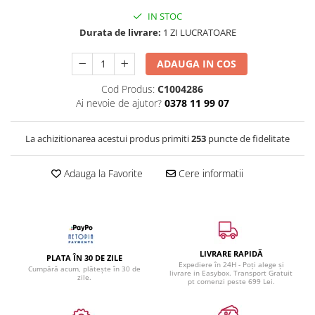
IN STOC
Durata de livrare:
1 ZI LUCRATOARE
ADAUGA IN COS
Cod Produs:
C1004286
Ai nevoie de ajutor?
0378 11 99 07
La achizitionarea acestui produs primiti
253
puncte de fidelitate
Adauga la Favorite
Cere informatii
LIVRARE RAPIDĂ
PLATA ÎN 30 DE ZILE
Expediere în 24H - Poți alege și
Cumpără acum, plătește în 30 de
livrare in Easybox. Transport Gratuit
zile.
pt comenzi peste 699 Lei.