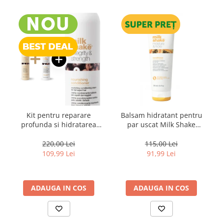
Kit pentru reparare
Balsam hidratant pentru
profunda si hidratarea
par uscat Milk Shake
parului uscat si degradat,
Moisture & More, 250 ml
Milk Shake Integrity &
220,00 Lei
115,00 Lei
Strength Nourishing
109,99 Lei
91,99 Lei
ADAUGA IN COS
ADAUGA IN COS