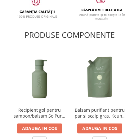
RĂSPLĂTIM FIDELITATEA
GARANȚIA CALITĂȚII
Adună puncte și folosește-le în
100% PRODUSE ORIGINALE
magazin!
PRODUSE COMPONENTE
Recipient gol pentru
Balsam purifiant pentru
sampon/balsam So Pure,
par si scalp gras, Keune
400 ml
So Pure Clarify, Rezerva,
400 ml
ADAUGA IN COS
ADAUGA IN COS