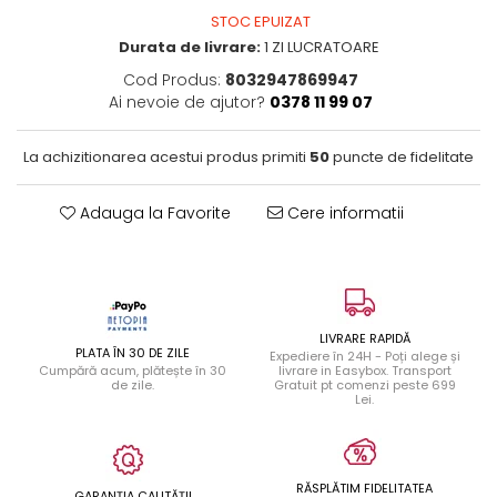
STOC EPUIZAT
Durata de livrare:
1 ZI LUCRATOARE
Cod Produs:
8032947869947
Ai nevoie de ajutor?
0378 11 99 07
La achizitionarea acestui produs primiti
50
puncte de fidelitate
Adauga la Favorite
Cere informatii
LIVRARE RAPIDĂ
PLATA ÎN 30 DE ZILE
Expediere în 24H - Poți alege și
Cumpără acum, plătește în 30
livrare in Easybox. Transport
de zile.
Gratuit pt comenzi peste 699
Lei.
RĂSPLĂTIM FIDELITATEA
GARANȚIA CALITĂȚII