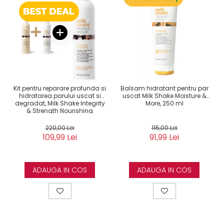
Kit pentru reparare profunda si
Balsam hidratant pentru par
hidratarea parului uscat si
uscat Milk Shake Moisture &
degradat, Milk Shake Integrity
More, 250 ml
& Strength Nourishing
220,00 Lei
115,00 Lei
109,99 Lei
91,99 Lei
ADAUGA IN COS
ADAUGA IN COS