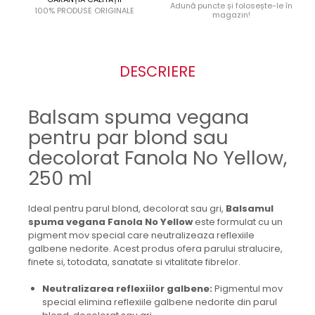
Adună puncte și folosește-le în
100% PRODUSE ORIGINALE
magazin!
DESCRIERE
Balsam spuma vegana
pentru par blond sau
decolorat Fanola No Yellow,
250 ml
Ideal pentru parul blond, decolorat sau gri,
Balsamul
spuma vegana Fanola No Yellow
este formulat cu un
pigment mov special care neutralizeaza reflexiile
galbene nedorite. Acest produs ofera parului stralucire,
finete si, totodata, sanatate si vitalitate fibrelor.
Neutralizarea reflexiilor galbene:
Pigmentul mov
special elimina reflexiile galbene nedorite din parul