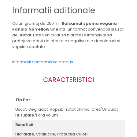
Informatii aditionale
Cu un gramaj de 250 ml,
Balsamul spuma vegana
Fanola No Yellow
vine intr-un format convenabil si usor
de utilizat. Este vehiculat sa hidrateze intensiv si sa
protejeze parul de efectele negative ale decolorarii si
vopsirii repetate.
Informatii conformitate produs
CARACTERISTICI
Tip Par:
Uscat,
Degradat,
Vopsit,
Tratat chimic,
Cret/Ondulat,
Fir subtire/Fara volum
Beneficii:
Hidratare,
Stralucire,
Protectia Culorii