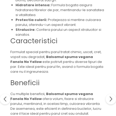
blond, decolorat sau gri.
Hidratare intensa:
Formula bogata asigura
hidratarea fibrelor de par, mentinandu-le sanatatea
si vitalitatea.
Protectia culorii:
Protejeaza si mentine culoarea
parului, oferindu-i un aspect vibrant.
Stralucire:
Confera parului un aspect stralucitor si
sanatos.
Caracteristici
Formulat special pentru parul tratat chimic, uscat, cret,
vopsit sau degradat,
Balsamul spuma vegana
Fanola No Yellow
este potrivit pentru diverse tipuri de
par. Este ideal pentru parul fin, avand o formula bogata
care nu il ingreuneaza.
Beneficii
Cu multiple beneficii,
Balsamul spuma vegana
Fanola No Yellow
ofera volum, fixare si stralucire
parului, mentinand, in acelasi timp, culoarea vibranta.
De asemenea, este eficient in definirea buclelor, lucru
care il face ideal pentru parul cret sau ondulat.