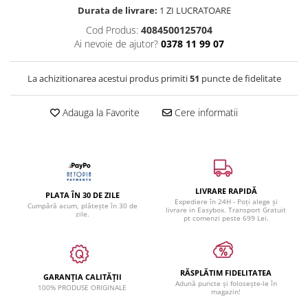
Durata de livrare:
1 ZI LUCRATOARE
Cod Produs:
4084500125704
Ai nevoie de ajutor?
0378 11 99 07
La achizitionarea acestui produs primiti
51
puncte de fidelitate
Adauga la Favorite
Cere informatii
LIVRARE RAPIDĂ
PLATA ÎN 30 DE ZILE
Expediere în 24H - Poți alege și
Cumpără acum, plătește în 30 de
livrare in Easybox. Transport Gratuit
zile.
pt comenzi peste 699 Lei.
RĂSPLĂTIM FIDELITATEA
GARANȚIA CALITĂȚII
Adună puncte și folosește-le în
100% PRODUSE ORIGINALE
magazin!