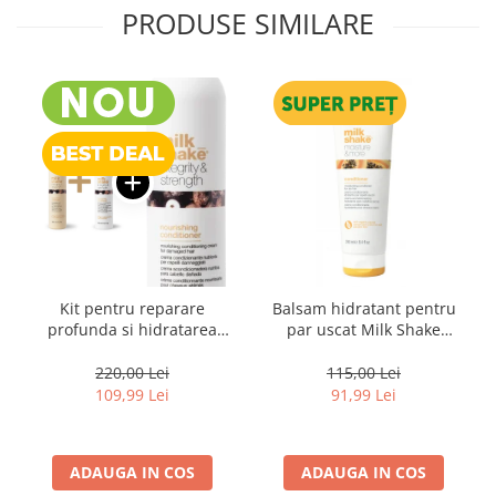
PRODUSE SIMILARE
Kit pentru reparare
Balsam hidratant pentru
profunda si hidratarea
par uscat Milk Shake
parului uscat si degradat,
Moisture & More, 250 ml
Milk Shake Integrity &
220,00 Lei
115,00 Lei
Strength Nourishing
109,99 Lei
91,99 Lei
ADAUGA IN COS
ADAUGA IN COS