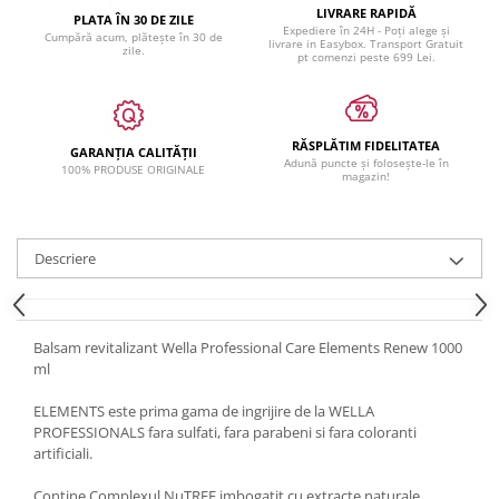
LIVRARE RAPIDĂ
PLATA ÎN 30 DE ZILE
Expediere în 24H - Poți alege și
Cumpără acum, plătește în 30 de
livrare in Easybox. Transport Gratuit
zile.
pt comenzi peste 699 Lei.
RĂSPLĂTIM FIDELITATEA
GARANȚIA CALITĂȚII
Adună puncte și folosește-le în
100% PRODUSE ORIGINALE
magazin!
Descriere
Balsam revitalizant Wella Professional Care Elements Renew 1000
ml
ELEMENTS este prima gama de ingrijire de la WELLA
PROFESSIONALS fara sulfati, fara parabeni si fara coloranti
artificiali.
Contine Complexul NuTREE imbogatit cu extracte naturale