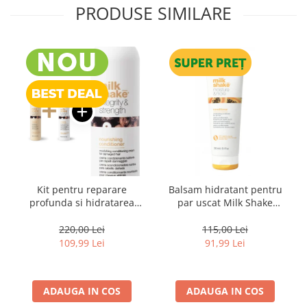
PRODUSE SIMILARE
Kit pentru reparare
Balsam hidratant pentru
profunda si hidratarea
par uscat Milk Shake
parului uscat si degradat,
Moisture & More, 250 ml
Milk Shake Integrity &
220,00 Lei
115,00 Lei
Strength Nourishing
109,99 Lei
91,99 Lei
ADAUGA IN COS
ADAUGA IN COS