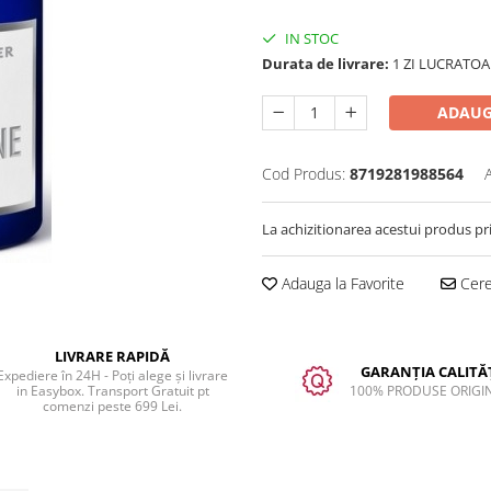
IN STOC
Durata de livrare:
1 ZI LUCRATOA
ADAUG
Cod Produs:
8719281988564
La achizitionarea acestui produs pr
Adauga la Favorite
Cere 
LIVRARE RAPIDĂ
GARANȚIA CALITĂȚ
Expediere în 24H - Poți alege și livrare
in Easybox. Transport Gratuit pt
100% PRODUSE ORIGI
comenzi peste 699 Lei.