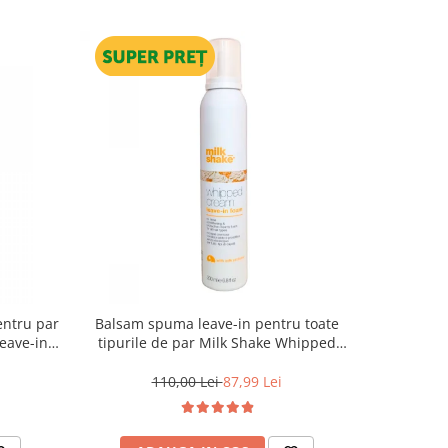
entru par
Balsam spuma leave-in pentru toate
Balsam de
eave-in,
tipurile de par Milk Shake Whipped
toate ti
Cream Leave-In, 200 ml
Professio
110,00 Lei
87,99 Lei
1