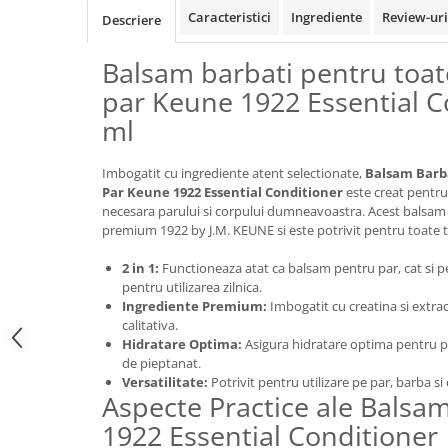
Caracteristici
Ingrediente
Review-ur
Descriere
Balsam barbati pentru toate
par Keune 1922 Essential C
ml
Imbogatit cu ingrediente atent selectionate,
Balsam Barba
Par Keune 1922 Essential Conditioner
este creat pentru 
necesara parului si corpului dumneavoastra. Acest balsam 
premium 1922 by J.M. KEUNE si este potrivit pentru toate ti
2 in 1:
Functioneaza atat ca balsam pentru par, cat si pen
pentru utilizarea zilnica.
Ingrediente Premium:
Imbogatit cu creatina si extrac
calitativa.
Hidratare Optima:
Asigura hidratare optima pentru pa
de pieptanat.
Versatilitate:
Potrivit pentru utilizare pe par, barba si 
Aspecte Practice ale Balsa
1922 Essential Conditioner