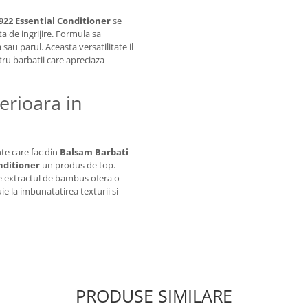
922 Essential Conditioner
se
a de ingrijire. Formula sa
 sau parul. Aceasta versatilitate il
tru barbatii care apreciaza
erioara in
te care fac din
Balsam Barbati
nditioner
un produs de top.
p ce extractul de bambus ofera o
e la imbunatatirea texturii si
PRODUSE SIMILARE