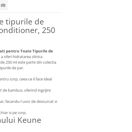
i
(0)
 tipurile de
onditioner, 250
ti pentru Toate Tipurile de
a oferi hidratarea zilnica
de 250 ml este parte din colectia
purile de par.
tru corp, ceea ce il face ideal
t de bambus, oferind ingrijire
r, facandu-l usor de descurcat si
chiar si pe corp.
mului Keune