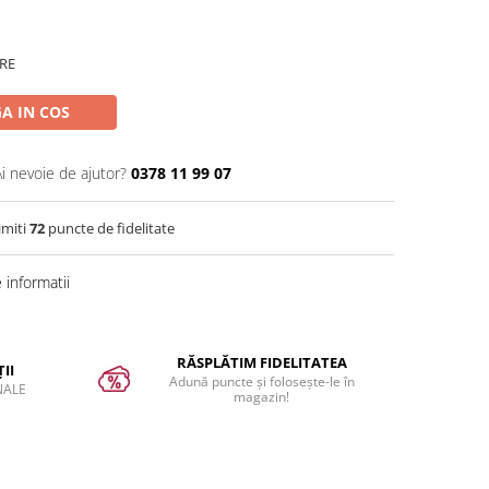
RE
A IN COS
Ai nevoie de ajutor?
0378 11 99 07
imiti
72
puncte de fidelitate
informatii
RĂSPLĂTIM FIDELITATEA
II
Adună puncte și folosește-le în
NALE
magazin!