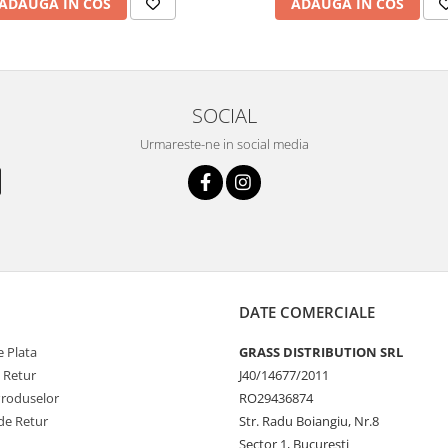
ADAUGA IN COS
ADAUGA IN COS
SOCIAL
Urmareste-ne in social media
DATE COMERCIALE
 Plata
GRASS DISTRIBUTION SRL
e Retur
J40/14677/2011
Produselor
RO29436874
de Retur
Str. Radu Boiangiu, Nr.8
Sector 1, Bucuresti