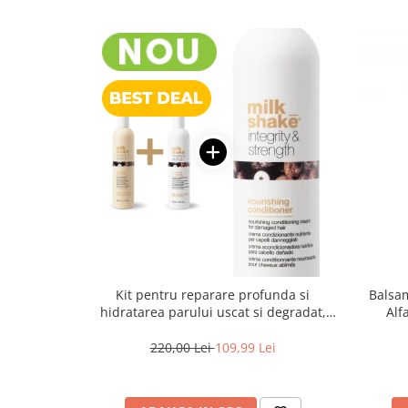
Kit pentru reparare profunda si
Balsam
hidratarea parului uscat si degradat,
Alf
Milk Shake Integrity & Strength
Illu
Nourishing
220,00 Lei
109,99 Lei