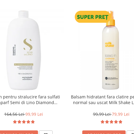
 pentru stralucire fara sulfati
Balsam hidratant fara clatire p
aparf Semi di Lino Diamond
normal sau uscat Milk Shake L
minating Conditioner, 1000 ml
350 ml
164,56 Lei
99,99 Lei
99,99 Lei
79,99 Lei