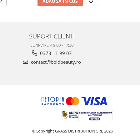
ADAUGA IN COS
AD
SUPORT CLIENTI
LUNI-VINERI 9:00 - 17:30
0378 11 99 07
contact@boldbeauty.ro
©Copyright GRASS DISTRIBUTION SRL 2026