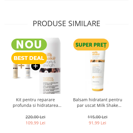
PRODUSE SIMILARE
Kit pentru reparare
Balsam hidratant pentru
profunda si hidratarea
par uscat Milk Shake
parului uscat si degradat,
Moisture & More, 250 ml
Milk Shake Integrity &
220,00 Lei
115,00 Lei
Strength Nourishing
109,99 Lei
91,99 Lei