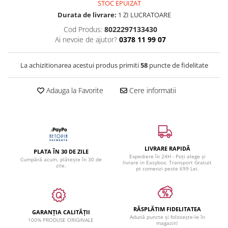
STOC EPUIZAT
Durata de livrare:
1 ZI LUCRATOARE
Cod Produs:
8022297133430
Ai nevoie de ajutor?
0378 11 99 07
La achizitionarea acestui produs primiti
58
puncte de fidelitate
Adauga la Favorite
Cere informatii
LIVRARE RAPIDĂ
PLATA ÎN 30 DE ZILE
Expediere în 24H - Poți alege și
Cumpără acum, plătește în 30 de
livrare in Easybox. Transport Gratuit
zile.
pt comenzi peste 699 Lei.
RĂSPLĂTIM FIDELITATEA
GARANȚIA CALITĂȚII
Adună puncte și folosește-le în
100% PRODUSE ORIGINALE
magazin!