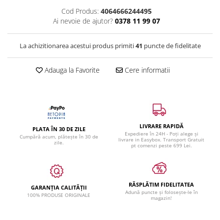
Cod Produs:
4064666244495
Ai nevoie de ajutor?
0378 11 99 07
La achizitionarea acestui produs primiti
41
puncte de fidelitate
Adauga la Favorite
Cere informatii
LIVRARE RAPIDĂ
PLATA ÎN 30 DE ZILE
Expediere în 24H - Poți alege și
Cumpără acum, plătește în 30 de
livrare in Easybox. Transport Gratuit
zile.
pt comenzi peste 699 Lei.
RĂSPLĂTIM FIDELITATEA
GARANȚIA CALITĂȚII
Adună puncte și folosește-le în
100% PRODUSE ORIGINALE
magazin!