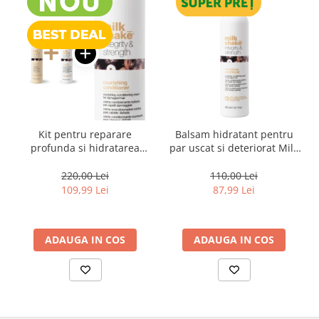
Kit pentru reparare
Balsam hidratant pentru
profunda si hidratarea
par uscat si deteriorat Milk
parului uscat si degradat,
Shake Integrity & Strength
Milk Shake Integrity &
Nourishing Conditioner,
220,00 Lei
110,00 Lei
Strength Nourishing
300 ml
109,99 Lei
87,99 Lei
ADAUGA IN COS
ADAUGA IN COS