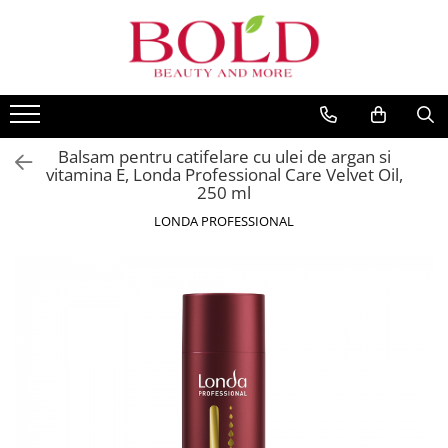
PRODUSE
MARCI POPULARE
INGRIJIRE PAR
ALFAPARF
SAMPOANE
FANOLA
Balsam pentru catifelare cu ulei de argan si
BALSAMURI
FARMAVITA
vitamina E, Londa Professional Care Velvet Oil,
MASTI
250 ml
JOICO
FIOLE TRATAMENT
LONDA PROFESSIONAL
JUST FOR MEN
TRATAMENTE SI SERUM
K18
STYLING
KEMON
PACHETE CADOU SI SETURI
VOPSEA SI PRODUSE TEHNICE
KEUNE
ACCESORII
KOLESTON
KITURI PROMO PT SALOANE
L`OREAL PROFESSIONNEL
CORP
MILK SHAKE