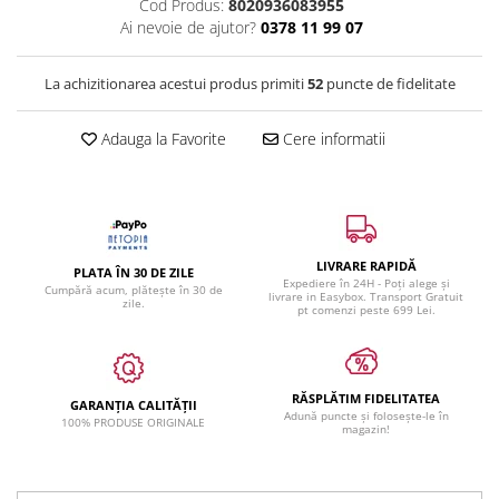
Cod Produs:
8020936083955
Ai nevoie de ajutor?
0378 11 99 07
La achizitionarea acestui produs primiti
52
puncte de fidelitate
Adauga la Favorite
Cere informatii
LIVRARE RAPIDĂ
PLATA ÎN 30 DE ZILE
Expediere în 24H - Poți alege și
Cumpără acum, plătește în 30 de
livrare in Easybox. Transport Gratuit
zile.
pt comenzi peste 699 Lei.
RĂSPLĂTIM FIDELITATEA
GARANȚIA CALITĂȚII
Adună puncte și folosește-le în
100% PRODUSE ORIGINALE
magazin!