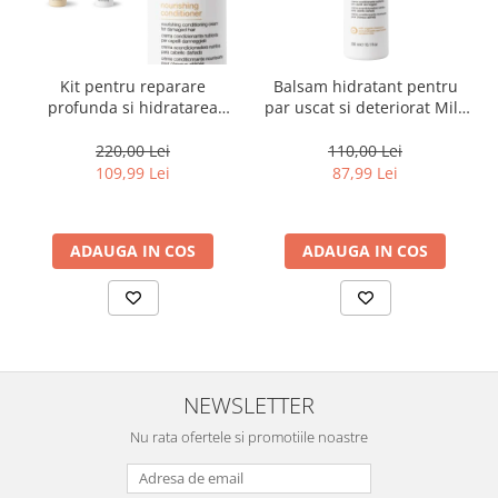
Kit pentru reparare
Balsam hidratant pentru
profunda si hidratarea
par uscat si deteriorat Milk
parului uscat si degradat,
Shake Integrity & Strength
Milk Shake Integrity &
Nourishing Conditioner,
220,00 Lei
110,00 Lei
Strength Nourishing
300 ml
109,99 Lei
87,99 Lei
ADAUGA IN COS
ADAUGA IN COS
NEWSLETTER
Nu rata ofertele si promotiile noastre