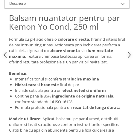
Descriere
Balsam nuantator pentru par
Kemon Yo Cond, 250 ml
Formula cu pH acid ofera o
colorare directa
, hranind intens firul
de par intr-un singur pas. Actioneaza prin inchiderea perfecta a
cuticulei, asigurand o
culoare vibranta
si o
luminozitate
maxima
. Textura cremoasa faciliteaza aplicarea uniforma,
oferind rezultate profesionale si un par vizibil revitalizat.
Beneficii:
Intensifica tonul si confera
stralucire maxima
Hidrateaza
si
hraneste
firul de par
Inchide cuticula pentru un
efect neted
si
uniform
Contine pana la 86%
ingrediente
de
origine naturala
,
conform standardului ISO 16128
Formula profesionala pentru un
rezultat de lunga durata
Mod de utilizare:
Aplicati balsamul pe parul umed, distribuiti
uniform si lasati sa actioneze conform instructiunilor specifice.
Clatiti bine cu apa din abundenta pentru a fixa culoarea si a