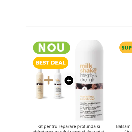
Kit pentru reparare profunda si
Balsam 
hidratarea parului uscat si degradat,
Sha