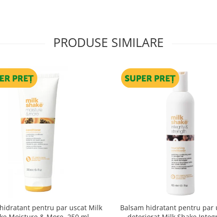
PRODUSE SIMILARE
hidratant pentru par uscat Milk
Balsam hidratant pentru par u
ke Moisture & More, 250 ml
deteriorat Milk Shake Integr