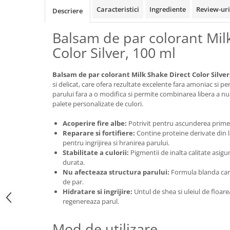
Caracteristici
Ingrediente
Review-ur
Descriere
Balsam de par colorant Mil
Color Silver, 100 ml
Balsam de par colorant Milk Shake Direct Color Silver
si delicat, care ofera rezultate excelente fara amoniac si p
parului fara a o modifica si permite combinarea libera a n
palete personalizate de culori.
Acoperire fire albe:
Potrivit pentru ascunderea primelo
Reparare si fortifiere:
Contine proteine derivate din l
pentru ingrijirea si hranirea parului.
Stabilitate a culorii:
Pigmentii de inalta calitate asigu
durata.
Nu afecteaza structura parului:
Formula blanda care
de par.
Hidratare si ingrijire:
Untul de shea si uleiul de floare
regenereaza parul.
Mod de utilizare