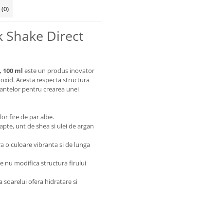
i
(0)
k Shake Direct
, 100 ml
este un produs inovator
eroxid. Acesta respecta structura
uantelor pentru crearea unei
r fire de par albe.
apte, unt de shea si ulei de argan
ra o culoare vibranta si de lunga
 nu modifica structura firului
a soarelui ofera hidratare si