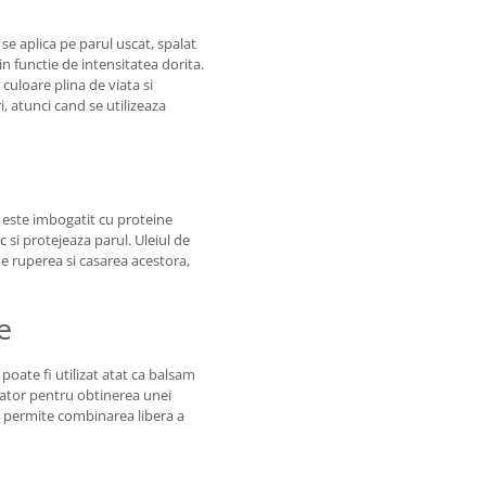
se aplica pe parul uscat, spalat
in functie de intensitatea dorita.
 culoare plina de viata si
i, atunci cand se utilizeaza
este imbogatit cu proteine
c si protejeaza parul. Uleiul de
ne ruperea si casarea acestora,
e
poate fi utilizat atat ca balsam
tator pentru obtinerea unei
 permite combinarea libera a