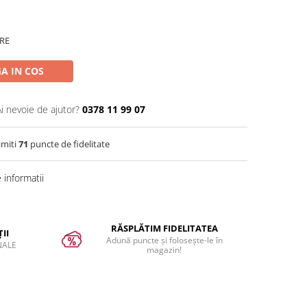
RE
A IN COS
Ai nevoie de ajutor?
0378 11 99 07
imiti
71
puncte de fidelitate
informatii
RĂSPLĂTIM FIDELITATEA
II
Adună puncte și folosește-le în
NALE
magazin!