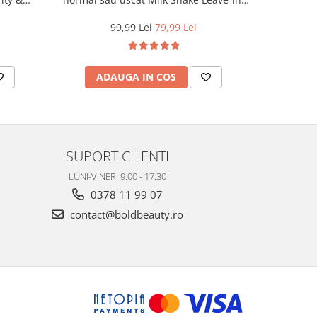
r, 300 ml
350 ml
99,99 Lei
79,99 Lei
2
ADAUGA IN COS
AD
SUPORT CLIENTI
LUNI-VINERI 9:00 - 17:30
0378 11 99 07
contact@boldbeauty.ro