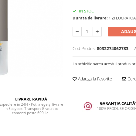
IN STOC
Durata de livrare:
1 ZI LUCRATOA
ADAUG
Cod Produs:
8032274062783
La achizitionarea acestui produs pr
Adauga la Favorite
Cere 
LIVRARE RAPIDĂ
GARANȚIA CALITĂȚ
Expediere în 24H - Poți alege și livrare
in Easybox. Transport Gratuit pt
100% PRODUSE ORIGI
comenzi peste 699 Lei.