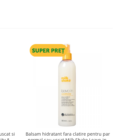
scat si
Balsam hidratant fara clatire pentru par
Balsam re
ity &
normal sau uscat Milk Shake Leave-in,
C