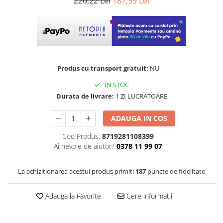
220,22 Lei
187,99 Lei
Produs cu transport gratuit:
NU
IN STOC
Durata de livrare:
1 ZI LUCRATOARE
ADAUGA IN COS
Cod Produs:
8719281108399
Ai nevoie de ajutor?
0378 11 99 07
La achizitionarea acestui produs primiti
187
puncte de fidelitate
Adauga la Favorite
Cere informatii