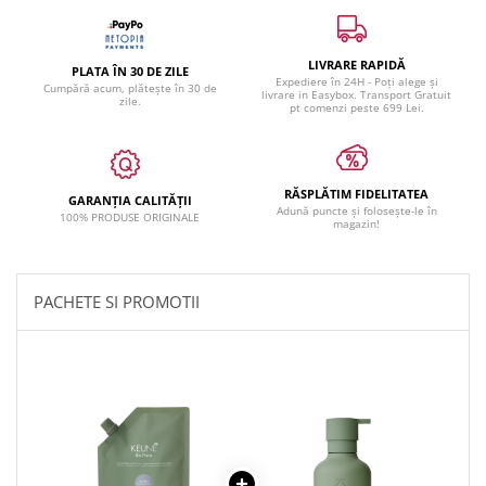
LIVRARE RAPIDĂ
PLATA ÎN 30 DE ZILE
Expediere în 24H - Poți alege și
Cumpără acum, plătește în 30 de
livrare in Easybox. Transport Gratuit
zile.
pt comenzi peste 699 Lei.
RĂSPLĂTIM FIDELITATEA
GARANȚIA CALITĂȚII
Adună puncte și folosește-le în
100% PRODUSE ORIGINALE
magazin!
PACHETE SI PROMOTII