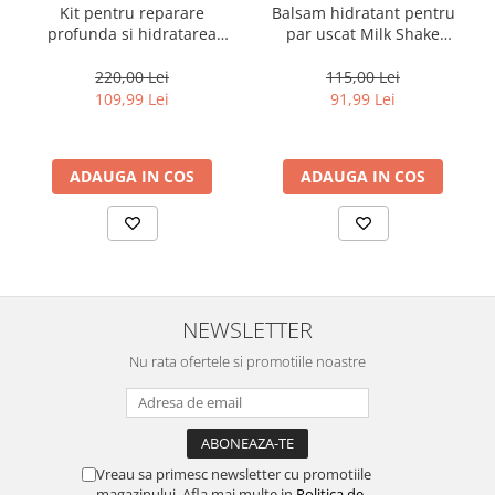
Kit pentru reparare
Balsam hidratant pentru
profunda si hidratarea
par uscat Milk Shake
parului uscat si degradat,
Moisture & More, 250 ml
Milk Shake Integrity &
220,00 Lei
115,00 Lei
Strength Nourishing
109,99 Lei
91,99 Lei
ADAUGA IN COS
ADAUGA IN COS
NEWSLETTER
Nu rata ofertele si promotiile noastre
Vreau sa primesc newsletter cu promotiile
magazinului. Afla mai multe in
Politica de