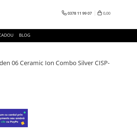
0378 11 99 07
0,00
CADOU
BLOG
rden 06 Ceramic Ion Combo Silver CISP-