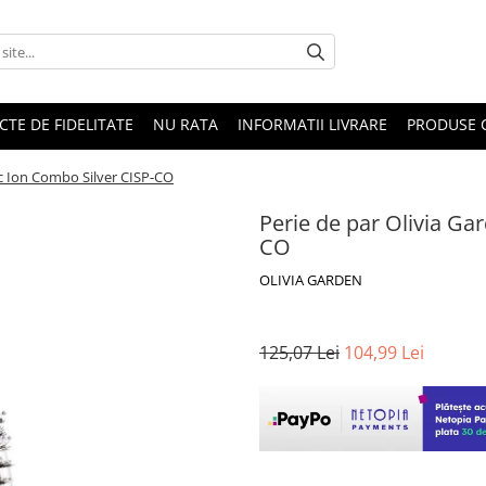
CTE DE FIDELITATE
NU RATA
INFORMATII LIVRARE
PRODUSE 
ic Ion Combo Silver CISP-CO
Perie de par Olivia Ga
CO
OLIVIA GARDEN
125,07 Lei
104,99 Lei