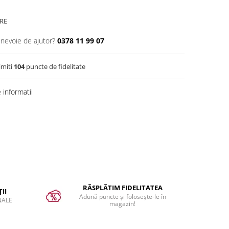
RE
 nevoie de ajutor?
0378 11 99 07
imiti
104
puncte de fidelitate
informatii
RĂSPLĂTIM FIDELITATEA
II
Adună puncte și folosește-le în
NALE
magazin!