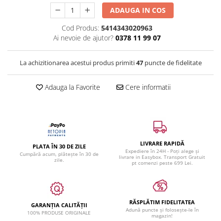
ADAUGA IN COS
Cod Produs:
5414343020963
Ai nevoie de ajutor?
0378 11 99 07
La achizitionarea acestui produs primiti
47
puncte de fidelitate
Adauga la Favorite
Cere informatii
LIVRARE RAPIDĂ
PLATA ÎN 30 DE ZILE
Expediere în 24H - Poți alege și
Cumpără acum, plătește în 30 de
livrare in Easybox. Transport Gratuit
zile.
pt comenzi peste 699 Lei.
RĂSPLĂTIM FIDELITATEA
GARANȚIA CALITĂȚII
Adună puncte și folosește-le în
100% PRODUSE ORIGINALE
magazin!