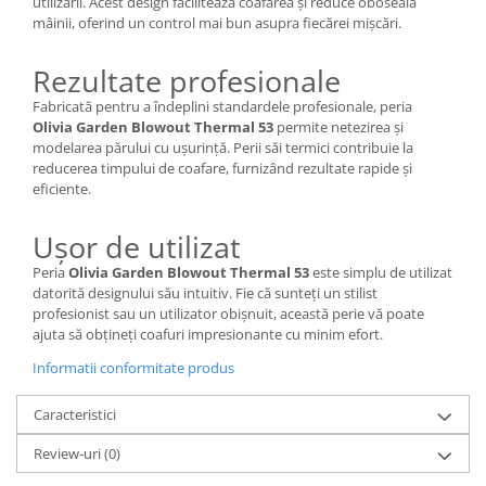
utilizării. Acest design facilitează coafarea și reduce oboseala
mâinii, oferind un control mai bun asupra fiecărei mișcări.
Rezultate profesionale
Fabricată pentru a îndeplini standardele profesionale, peria
Olivia Garden Blowout Thermal 53
permite netezirea și
modelarea părului cu ușurință. Perii săi termici contribuie la
reducerea timpului de coafare, furnizând rezultate rapide și
eficiente.
Ușor de utilizat
Peria
Olivia Garden Blowout Thermal 53
este simplu de utilizat
datorită designului său intuitiv. Fie că sunteți un stilist
profesionist sau un utilizator obișnuit, această perie vă poate
ajuta să obțineți coafuri impresionante cu minim efort.
Informatii conformitate produs
Caracteristici
Review-uri
(0)