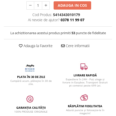
ADAUGA IN COS
Cod Produs:
5414343010179
Ai nevoie de ajutor?
0378 11 99 07
La achizitionarea acestui produs primiti
53
puncte de fidelitate
Adauga la Favorite
Cere informatii
LIVRARE RAPIDĂ
PLATA ÎN 30 DE ZILE
Expediere în 24H - Poți alege și
Cumpără acum, plătește în 30 de
livrare in Easybox. Transport Gratuit
zile.
pt comenzi peste 699 Lei.
RĂSPLĂTIM FIDELITATEA
GARANȚIA CALITĂȚII
Adună puncte și folosește-le în
100% PRODUSE ORIGINALE
magazin!