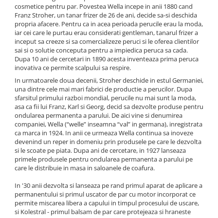
WELLA PROFESSIONALS
cosmetice pentru par. Povestea Wella incepe in anii 1880 cand
Franz Stroher, un tanar frizer de 26 de ani, decide sa-si deschida
propria afacere. Pentru ca in acea perioada perucile erau la moda,
iar cei care le purtau erau considerati gentleman, tanarul frizer a
inceput sa creeze si sa comercializeze peruci si le oferea clientilor
sai si o solutie conceputa pentru a impiedica peruca sa cada.
Dupa 10 ani de cercetari in 1890 acesta inventeaza prima peruca
inovativa ce permite scalpului sa respire.
In urmatoarele doua decenii, Stroher deschide in estul Germaniei,
una dintre cele mai mari fabrici de productie a perucilor. Dupa
sfarsitul primului razboi mondial, perucile nu mai sunt la moda,
asa ca fii lui Franz, Karl si Georg, decid sa dezvolte produse pentru
ondularea permanenta a parului. De aici vine si denumirea
companiei, Wella (“welle” inseamna “val” in germana), inregistrata
ca marca in 1924. In anii ce urmeaza Wella continua sa inoveze
devenind un reper in domeniu prin produsele pe care le dezvolta
si le scoate pe piata. Dupa ani de cercetare, in 1927 lanseaza
primele produsele pentru ondularea permanenta a parului pe
care le distribuie in masa in saloanele de coafura.
In '30 anii dezvolta si lanseaza pe rand primul aparat de aplicare a
permanentului si primul uscator de par cu motor incorporat ce
permite miscarea libera a capului in timpul procesului de uscare,
si Kolestral - primul balsam de par care protejeaza si hraneste