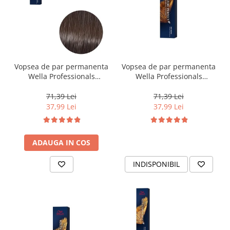
Vopsea de par permanenta
Vopsea de par permanenta
Wella Professionals
Wella Professionals
Koleston Perfect Me+ 5/0 ,
Koleston Perfect Me+ 5/73 ,
Castaniu Deschis Natural,
Castaniu Deschis Castaniu
71,39 Lei
71,39 Lei
60 ml
Auriu, 60 ml
37,99 Lei
37,99 Lei
ADAUGA IN COS
INDISPONIBIL