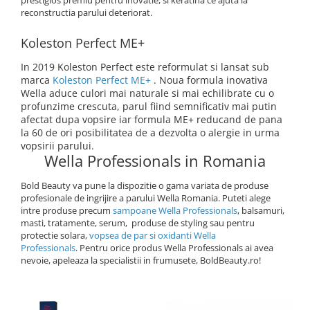
prestigios premiu pentru inovatie, si keratina ce ajuta la
reconstructia parului deteriorat.
Koleston Perfect ME+
In 2019 Koleston Perfect este reformulat si lansat sub
marca
Koleston Perfect ME+
. Noua formula inovativa
Wella aduce culori mai naturale si mai echilibrate cu o
profunzime crescuta, parul fiind semnificativ mai putin
afectat dupa vopsire iar formula ME+ reducand de pana
la 60 de ori posibilitatea de a dezvolta o alergie in urma
vopsirii parului.
Wella Professionals in Romania
Bold Beauty va pune la dispozitie o gama variata de produse
profesionale de ingrijire a parului Wella Romania. Puteti alege
intre produse precum
sampoane Wella Professionals
, balsamuri,
masti, tratamente, serum, produse de styling sau pentru
protectie solara,
vopsea de par si oxidanti Wella
Professionals
. Pentru orice produs Wella Professionals ai avea
nevoie, apeleaza la specialistii in frumusete, BoldBeauty.ro!