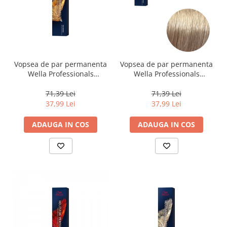
Vopsea de par permanenta
Vopsea de par permanenta
Wella Professionals
Wella Professionals
Koleston Perfect Me+ 10/96
Koleston Perfect Me+ 9/81 ,
, Blond Luminos Deschis
Blond Luminos Albastrui
71,39 Lei
71,39 Lei
Perlat Violet, 60 ml
Cenusiu, 60 ml
37,99 Lei
37,99 Lei
ADAUGA IN COS
ADAUGA IN COS