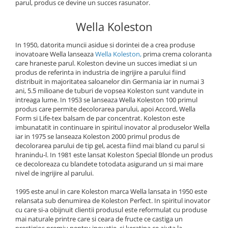
parul, produs ce devine un succes rasunator.
Wella Koleston
In 1950, datorita muncii asidue si dorintei de a crea produse
inovatoare Wella lanseaza
Wella Koleston
,
prima crema coloranta
care hraneste parul. Koleston devine un succes imediat si un
produs de referinta in industria de ingrijire a parului fiind
distribuit in majoritatea saloanelor din Germania iar in numai 3
ani, 5.5 milioane de tuburi de vopsea Koleston sunt vandute in
intreaga lume. In 1953 se lanseaza Wella Koleston 100 primul
produs care permite decolorarea parului, apoi Accord, Wella
Form si Life-tex balsam de par concentrat. Koleston este
imbunatatit in continuare in spiritul inovator al produselor Wella
iar in 1975 se lanseaza Koleston 2000 primul produs de
decolorarea parului de tip gel, acesta fiind mai bland cu parul si
hranindu-l. In 1981 este lansat Koleston Special Blonde un produs
ce decoloreaza cu blandete totodata asigurand un si mai mare
nivel de ingrijire al parului.
1995 este anul in care Koleston marca Wella lansata in 1950 este
relansata sub denumirea de Koleston Perfect. In spiritul inovator
cu care si-a obijnuit clientii produsul este reformulat cu produse
mai naturale printre care si ceara de fructe ce castiga un