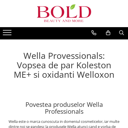
PRODUSE
MARCI POPULARE
INGRIJIRE PAR
ALFAPARF
SAMPOANE
FANOLA
BALSAMURI
FARMAVITA
Wella Provessionals:
MASTI
JOICO
FIOLE TRATAMENT
Vopsea de par Koleston
JUST FOR MEN
TRATAMENTE SI SERUM
ME+ si oxidanti Welloxon
K18
STYLING
KEMON
PACHETE CADOU SI SETURI
VOPSEA SI PRODUSE TEHNICE
KEUNE
ACCESORII
KOLESTON
Povestea produselor Wella
KITURI PROMO PT SALOANE
Professionals
L`OREAL PROFESSIONNEL
CORP
MILK SHAKE
Wella este o marca cunoscuta in domeniul cosmeticelor, iar multe
dintre noi se gandesc la produsele Wella atunci cand e vorba de