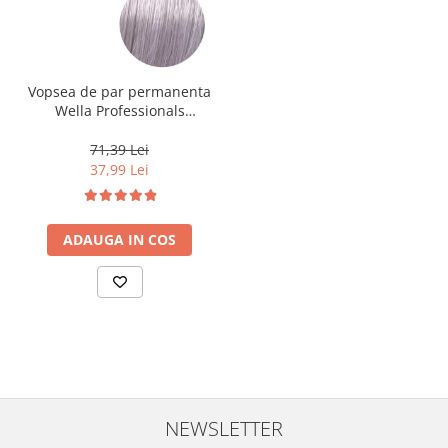
Vopsea de par permanenta
Wella Professionals
Koleston Perfect Me+ 12/81
, Blond Special Albastrui
71,39 Lei
Cenusiu, 60 ml
37,99 Lei
ADAUGA IN COS
NEWSLETTER