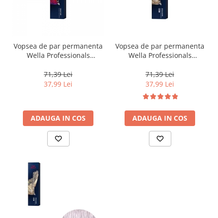
Vopsea de par permanenta
Vopsea de par permanenta
Wella Professionals
Wella Professionals
Koleston Perfect Me+ 55/65
Koleston Perfect Me+ 12/96
, Castaniu Deschis Intens
, Blond Special Perlat Violet,
71,39 Lei
71,39 Lei
Violet Mahon , 60 ml
60 ml
37,99 Lei
37,99 Lei
ADAUGA IN COS
ADAUGA IN COS