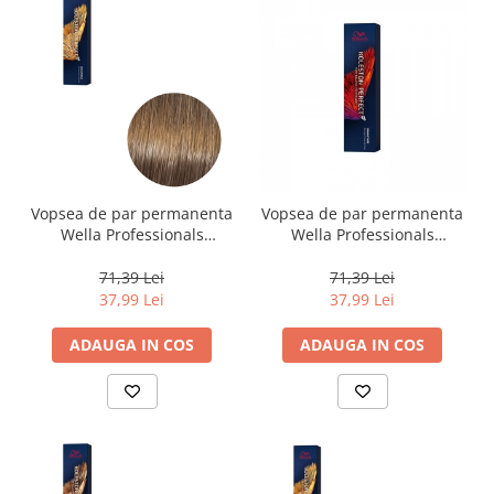
Vopsea de par permanenta
Vopsea de par permanenta
Wella Professionals
Wella Professionals
Koleston Perfect Me+ 7/31 ,
Koleston Perfect Me+ 77/46
Blond Mediu Auriu
, Blond Mediu Intens Rosu
71,39 Lei
71,39 Lei
Cenusiu, 60 ml
Violet, 60 ml
37,99 Lei
37,99 Lei
ADAUGA IN COS
ADAUGA IN COS